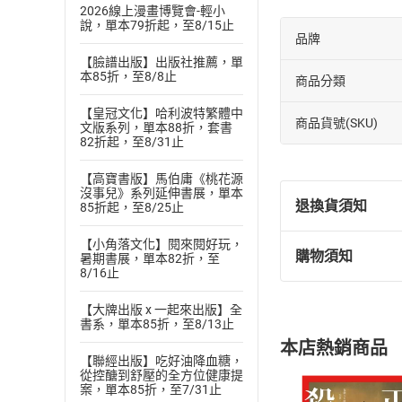
2026線上漫畫博覽會-輕小
說，單本79折起，至8/15止
品牌
【臉譜出版】出版社推薦，單
本85折，至8/8止
商品分類
【皇冠文化】哈利波特繁體中
商品貨號(SKU)
文版系列，單本88折，套書
82折起，至8/31止
【高寶書版】馬伯庸《桃花源
沒事兒》系列延伸書展，單本
退換貨須知
85折起，至8/25止
【小角落文化】閱來閱好玩，
購物須知
暑期書展，單本82折，至
退換貨規定：
8/16止
(
一
)
依
消費
內容或一經提
【大牌出版 x 一起來出版】全
書系，單本85折，至8/13止
購書須知
定。
本店熱銷商品
(
二
)
消費者
【聯經出版】吃好油降血糖，
從控醣到舒壓的全方位健康提
且已下載
/
存
挑選
商
案，單本85折，至7/31止