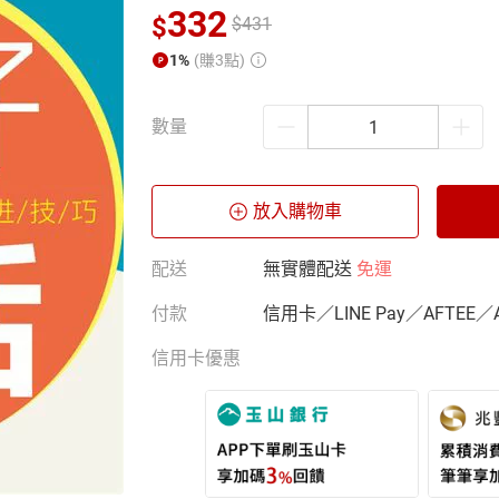
332
$
$
431
1%
(賺3點)
數量
放入購物車
配送
無實體配送
免運
付款
信用卡／LINE Pay／AFTEE／
信用卡優惠