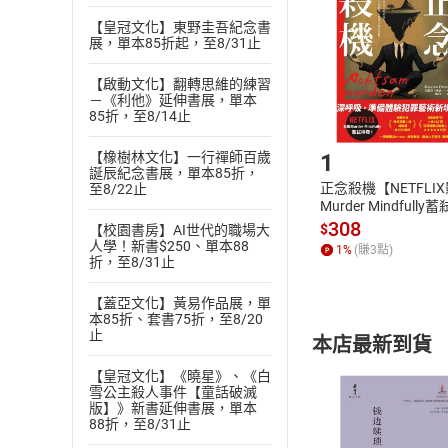
退貨方式：您
Choose
貨」，本店鋪
【皇冠文化】東野圭吾紀念書
展，單本85折起，至8/31止
請注意，樂天
購書後，
【啟動文化】翻轉思維的練習
－《利他》延伸書展，單本
85折，至8/14止
Step1
1
【橡樹林文化】一行禪師百歲
誕辰紀念書展，單本85折，
正念殺機【NETFLI
至8/22止
Murder Mindfully
發】【電子書】
308
$
【校園書房】AI世代的職場大
人學！新書$250、單本88
1
%
(賺
3
點)
折，至8/31止
【蓋亞文化】黃易作品展，單
本85折、套書75折，至8/20
止
本店最新到貨
【皇冠文化】《曉星》、《白
雪公主殺人事件【童話破滅
版】》新書延伸書展，單本
88折，至8/31止