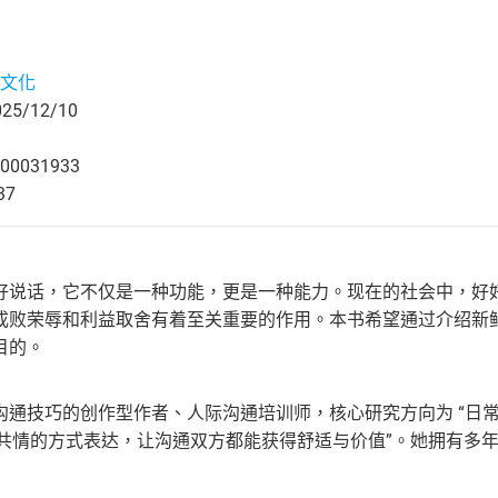
文化
5/12/10
00031933
37
好说话，它不仅是一种功能，更是一种能力。现在的社会中，好
成败荣辱和利益取舍有着至关重要的作用。本书希望通过介绍新
目的。
通技巧的创作型作者、人际沟通培训师，核心研究方向为 “日常沟通
与共情的方式表达，让沟通双方都能获得舒适与价值”。她拥有多