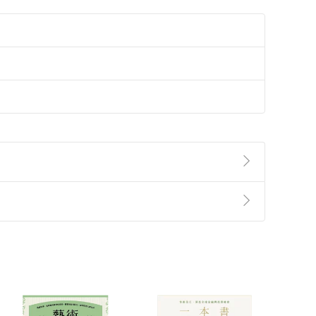
準則
第
2
條第
5
款之規定，「非以有形媒介提供之數位
，不適用消保法第
19
條第
1
項七日內無條件退貨之規
非以有形媒介提供之數位內容，消費者同意若訂購後
付款
方式
完成
訂單