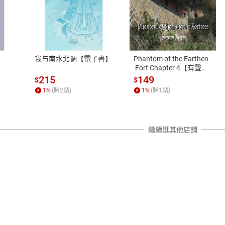
式
退換貨規範
、LINE PAY、AFTEE
本店是否提供消費者保護法七日猶
之權利，遽消費者保護法及通訊交
我与南水北调【電子書】
Phantom of the Earthen
除權合理例外情事適用準則，依商
 Fort Chapter 4【有聲
書】
質各有不同規定。詳細退換貨說明
215
149
$
$
照各商品說明。
1
%
(賺
2
點)
1
%
(賺
1
點)
詳細說明
繼續逛其他店舖