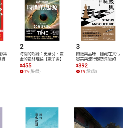
欲取消訂單或辦理退貨時，請登入樂天市場，並於「我的訂單」
Shopping cart
Login
將依您的申請進行審核，待審核通過後將為您辦理退款事宜。
市場須以整筆訂單為單位進行取消/退貨，恕無法以單支商品取消
如何開始使用？
.選擇閱讀載具
Step2.
2
3
X影集
時間的起源：史蒂芬．霍
階級與品味：隱藏在文化
蓄弒待
金的最終理論【電子書】
審美與流行趨勢背後的地
位渴望【電子書】
455
392
$
$
1
%
(賺
4
點)
1
%
(賺
3
點)