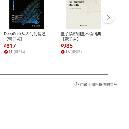
客服資訊
豫期
服務時間：週一到週五 10:00-12:00、
易解
13:00-17:00 (國定假日及例假日休息)
DeepSeek从入门到精通
量子精密测量术语词典
新西
品性
客服電話：0080-1857077
【電子書】
【電子書】
计研
請參
客服信箱：
聯絡店家
817
985
98
$
$
$
1
%
(賺
8
點)
1
%
(賺
9
點)
1
%
由飛比價格提供的資訊