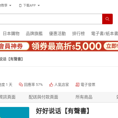
物教學
下載APP
日本購物
品牌旗艦
優惠活動
排行榜
電子書/紙本
说话【有聲書】
速度
1 天
回應率
57%
人氣店家
電子發票
資訊頁面
配送與付款頁面
所有商品
好好说话【有聲書】