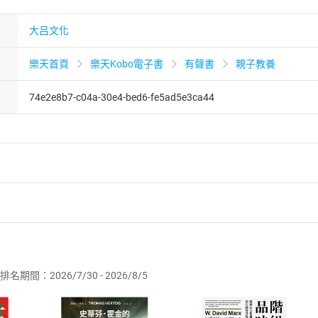
大吕文化
樂天首頁
樂天Kobo電子書
有聲書
親子教養
74e2e8b7-c04a-30e4-bed6-fe5ad5e3ca44
者保護法
第
19
條第
1
項後段
暨
通訊交易解除權合理例外情事適用
供即為完成之線上服務，經消費者事先同意始提供。」 之商品
排名期間：2026/7/30 - 2026/8/5
訂購本店鋪之商品即代表知悉本店鋪所銷售之商品為電子書，屬
取電子書，不得請求退貨退款。
品
放入
購物車
登入
帳號