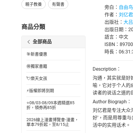
親子教養
有聲書
旁白：
自由鸟
作者：
刘亿君
出版社：
大吕
商品分類
出版日期：202
語言：中文
全部商品
ISBN：89700
時長：06:31:
🎯新書優惠
🉐獨家書籍
Description：
沟通，其实就是好
💘樂天女孩
喻，它对于个人的
⚡版權即將到期
读者的说话之道的
Author Biograph：
⭐08/03-08/09本週精選85
折，領券再85折
刘亿君是专注大众沟
好’，而是用尊重
2026線上漫畫博覽會-漫畫，
單本79折起，至8/15止
活中的实用话术。