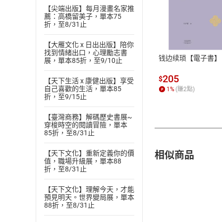
【尖端出版】每月漫畫名家推
薦：高橋留美子，單本75
付款方
折，至8/31止
ATM轉帳、信用卡
【大雁文化 x 日出出版】陪你
找到情緒出口，心理勵志書
钱边续琐【電子書】
展，單本85折，至9/10止
205
$
【天下生活 x 康健出版】享受
自己喜歡的生活，單本85
1
%
(賺
2
點)
折，至9/15止
【臺灣商務】解碼歷史書展~
穿梭時空的閱讀冒險，單本
85折，至8/31止
相似商品
【天下文化】重新定義你的價
值，職場升級展，單本88
折，至8/31止
【天下文化】理解今天，才能
預見明天。世界變局展，單本
88折，至8/31止