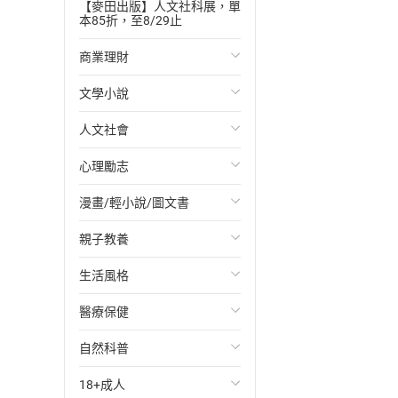
【麥田出版】人文社科展，單
本85折，至8/29止
商業理財
文學小說
投資理財
人文社會
經濟/趨勢
歐美文學
心理勵志
財務/金融
日本文學
國際關係
漫畫/輕小說/圖文書
管理/領導
韓國文學
政治
心靈成長/情緒
親子教養
職場工作術
華文文學
社會科學
人際關係
輕小說
生活風格
成功法
經典文學
台灣/中國歷史
兩性關係
奇幻/科幻
教育現場
醫療保健
行銷/廣告
成長/家庭生活小說
日/韓歷史
心理學
愛情故事
兒童文學/故事
飲食/食譜
自然科普
傳記
懸疑/推理小說
其他歷史/史學
職場/社會寫實
兒童科普/學習
健身/美顏
健康/養生
18+成人
商務/商學
科幻/奇幻小說
法律
懸疑/推理
育兒百科
運動/遊戲
常見疾病
生物科學