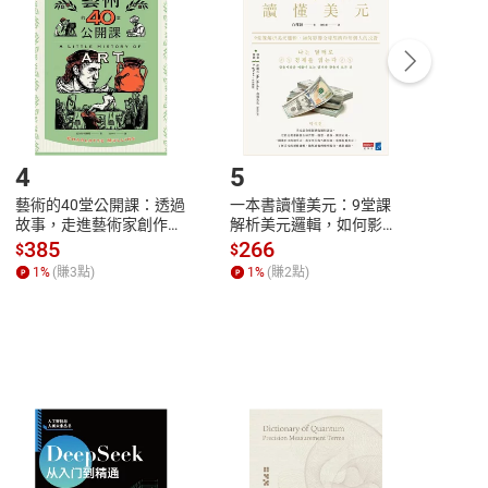
中點選「瀏覽訂單明細」
>
「申請取消訂單
/
退
Payment
Complete
/退貨。
登入帳號，下載書籍後看書
4
5
6
藝術的40堂公開課：透過
一本書讀懂美元：9堂課
本物
故事，走進藝術家創作現
解析美元邏輯，如何影響
說，
場，看藝術如何誕生、如
全球經濟和每個人的投資
來】
385
266
28
$
$
$
何形塑人類生活【電子
【電子書】
1
%
(賺
3
點)
1
%
(賺
2
點)
1
%
書】