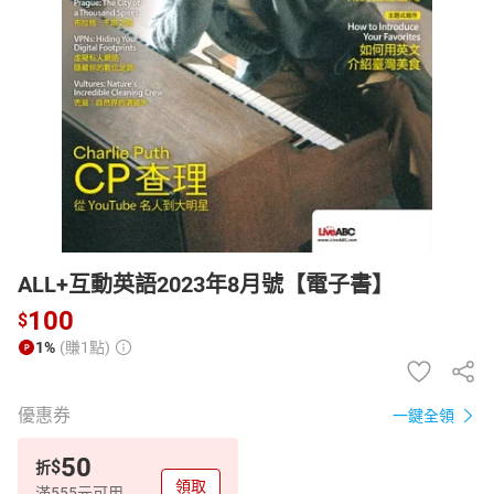
日本購物
電子/紙本書
HOT
ALL+互動英語2023年8月號【電子書】
100
$
1%
(賺1點)
優惠券
一鍵全領
50
$
折
領取
滿555元可用