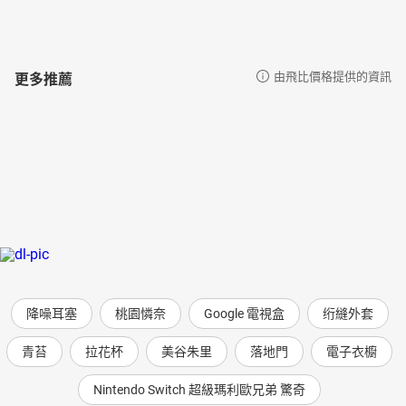
更多推薦
由飛比價格提供的資訊
降噪耳塞
桃園憐奈
Google 電視盒
绗縫外套
青苔
拉花杯
美谷朱里
落地門
電子衣櫥
Nintendo Switch 超級瑪利歐兄弟 驚奇