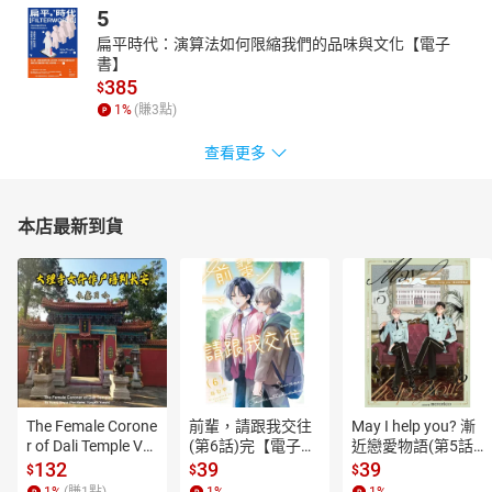
5
扁平時代：演算法如何限縮我們的品味與文化【電子
書】
385
$
1
%
(賺
3
點)
查看更多
本店最新到貨
The Female Corone
前輩，請跟我交往
May I help you? 漸
r of Dali Temple Vo
(第6話)完【電子
近戀愛物語(第5話)
l.6【有聲書】
書】
【電子書】
132
39
39
$
$
$