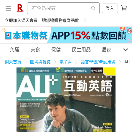
登入
立即加入樂天會員，讓您邊購物邊賺點數！
購物網分類
免運
美食
保健
民生用品
居家
3C
樂天首頁
圖書與雜誌
電子書
語言學習/考試用書
AL
天天免運
美食蛋糕
養生保健
民生用品
居家生活
3C家電
運動休閒
親子玩具
女裝
男裝
化妝保養
情趣用品