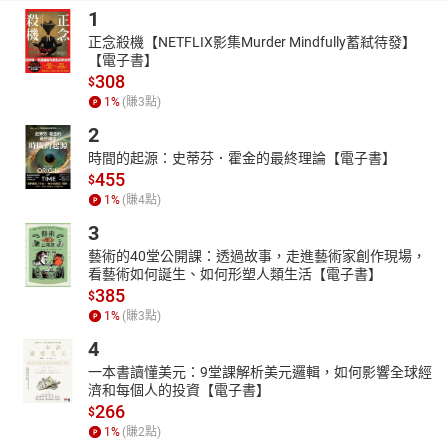
1
正念殺機【NETFLIX影集Murder Mindfully蓄弒待發】
【電子書】
308
$
1
%
(賺
3
點)
2
時間的起源：史蒂芬．霍金的最終理論【電子書】
455
$
1
%
(賺
4
點)
3
藝術的40堂公開課：透過故事，走進藝術家創作現場，
看藝術如何誕生、如何形塑人類生活【電子書】
385
$
1
%
(賺
3
點)
4
一本書讀懂美元：9堂課解析美元邏輯，如何影響全球經
濟和每個人的投資【電子書】
266
$
1
%
(賺
2
點)