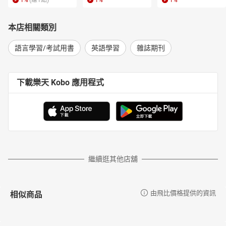
1
%
(賺
1
點)
1
%
1
%
本店相關類別
語言學習/考試用書
英語學習
雜誌期刊
下載樂天 Kobo 應用程式
繼續逛其他店舖
相似商品
由飛比價格提供的資訊