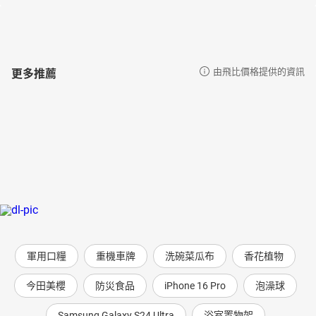
更多推薦
由飛比價格提供的資訊
軍用口糧
重機車牌
洗碗菜瓜布
香花植物
今田美櫻
防災食品
iPhone 16 Pro
泡澡球
Samsung Galaxy S24 Ultra
浴室置物架