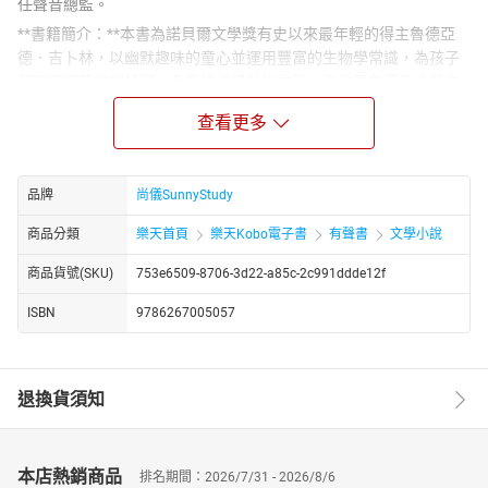
任聲音總監。
**書籍簡介：**本書為諾貝爾文學獎有史以來最年輕的得主魯德亞
德．吉卜林，以幽默趣味的童心並運用豐富的生物學常識，為孩子
解開宇宙萬物的秘密。內容講述了動物生態、自然現象還有人類文
明的起源，後來集結成為了《原來如此》。作者所描繪的世界生動
查看更多
而迷人，答案可能有些跳脫、荒謬和幽默。但藉由平易近人的故事
來探討世界的奧秘，並且將自己的想像力發揮得淋漓盡致，同時也
滿足了孩童的好奇心，絕對是值得一再閱讀的經典作品。多才多藝
品牌
尚儀SunnyStudy
的魯德亞德．吉卜林還為每個故事繪製了風格細緻的插畫，來呈現
故事的場景與細節，讓讀者在文字之外，還能藉由圖像、圖說及琅
商品分類
樂天首頁
樂天Kobo電子書
有聲書
文學小說
琅上口的歌謠來加深印象，回味無窮。
商品貨號(SKU)
753e6509-8706-3d22-a85c-2c991ddde12f
目錄：
書名及版權聲明
ISBN
9786267005057
最早的一封信是怎樣寫成的-1
最早的一封信是怎樣寫成的-2
最早的一封信是怎樣寫成的-3
退換貨須知
最早的一封信是怎樣寫成的-4
拿海來做遊戲的蟹-1
本店熱銷商品
排名期間：2026/7/31 - 2026/8/6
拿海來做遊戲的蟹-2