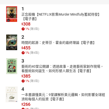
拿海來做遊戲的蟹-3
1
拿海來做遊戲的蟹-4
正念殺機【NETFLIX影集Murder Mindfully蓄弒待發】
獨自行走的貓-1
【電子書】
308
$
獨自行走的貓-2
1
%
(賺
3
點)
獨自行走的貓-3
2
獨自行走的貓-4
時間的起源：史蒂芬．霍金的最終理論【電子書】
蝴蝶頓腳-1
455
$
蝴蝶頓腳-2
1
%
(賺
4
點)
蝴蝶頓腳-3
3
蝴蝶頓腳-4
藝術的40堂公開課：透過故事，走進藝術家創作現場，
看藝術如何誕生、如何形塑人類生活【電子書】
385
$
1
%
(賺
3
點)
4
一本書讀懂美元：9堂課解析美元邏輯，如何影響全球經
濟和每個人的投資【電子書】
266
$