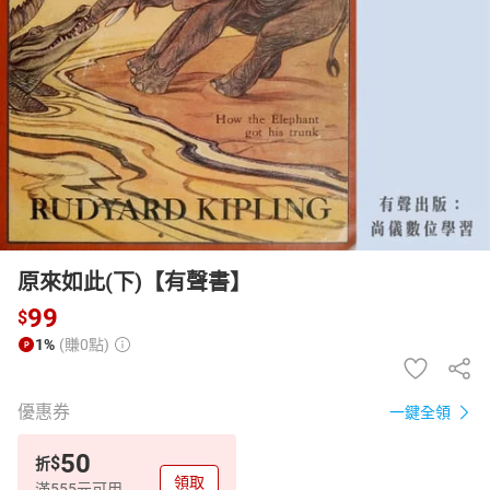
日本購物
電子/紙本書
HOT
原來如此(下)【有聲書】
99
$
1%
(賺0點)
優惠券
一鍵全領
50
$
折
領取
滿555元可用