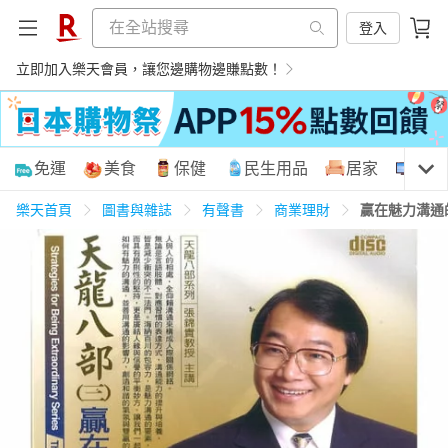
登入
立即加入樂天會員，讓您邊購物邊賺點數！
購物網分類
免運
美食
保健
民生用品
居家
3C
樂天首頁
圖書與雜誌
有聲書
商業理財
贏在魅力溝通
天天免運
美食蛋糕
養生保健
民生用品
居家生活
3C家電
運動休閒
親子玩具
女裝
男裝
化妝保養
情趣用品