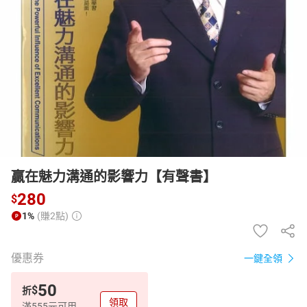
日本購物
電子/紙本書
HOT
贏在魅力溝通的影響力【有聲書】
280
$
1%
(賺2點)
優惠券
一鍵全領
50
$
折
領取
滿555元可用