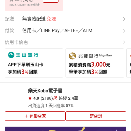
2026/08/09 15:59
截止
配送
無實體配送
免運
付款
信用卡／LINE Pay／AFTEE／ATM
信用卡優惠
樂天Kobo電子書
4.9
(2188)
追蹤
2.4萬
出貨速度
1 天
回應率
57%
追蹤店家
逛店舖