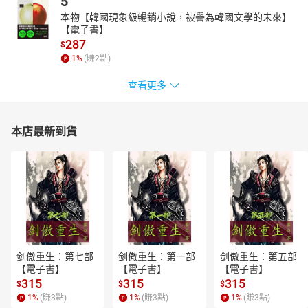
5
本物【韓國現象級暢銷小說，被譽為韓國文學的未來】
【電子書】
287
$
1
%
(賺
2
點)
查看更多
本店最新到貨
剑傲重生：第七部
剑傲重生：第一部
剑傲重生：第五部
【電子書】
【電子書】
【電子書】
315
315
315
$
$
$
1
%
(賺
3
點)
1
%
(賺
3
點)
1
%
(賺
3
點)