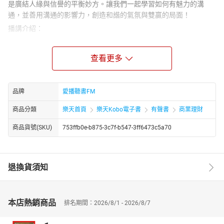
是廣結人緣與信譽的平衡妙方。讓我們一起學習如何有魅力的溝
通，並善用溝通的影響力，創造和諧的氣氛與雙贏的局面！
播講介紹：
張錦貴教授
只要您聆聽過亞洲工商界第一名嘴，及亞洲八大講師之一的張錦貴
查看更多
教授的演講，您就自然知道答案了。也自然會了解為何每次張教授
所到之處，必然座無虛席。為何連續聽他好幾個小時的演講，總是
令人意猶未盡，不知時間之將至！
品牌
愛播聽書FM
如此撼動心力的魅力，當然不只是來自於張教授的舌燦蓮花的一流
商品分類
樂天首頁
樂天Kobo電子書
有聲書
商業理財
口才，更得力於他的豐富紮實的經歷、學養及靈活多變的創新思
惟！更重要的是，不管大大小小的講座，他總是用心投入，全力以
商品貨號(SKU)
753ffb0e-b875-3c7f-b547-3ff6473c5a70
赴的精神，才造就今日張教授遠近馳名、粉絲滿天下的良好口碑！
章節名稱：
01學習力=競爭力
退換貨須知
02如何成為一生贏家
03溝通的困難與效益
04績效決定在【溝通】
本店熱銷商品
排名期間：2026/8/1 - 2026/8/7
05衝突是溝通不良的結果