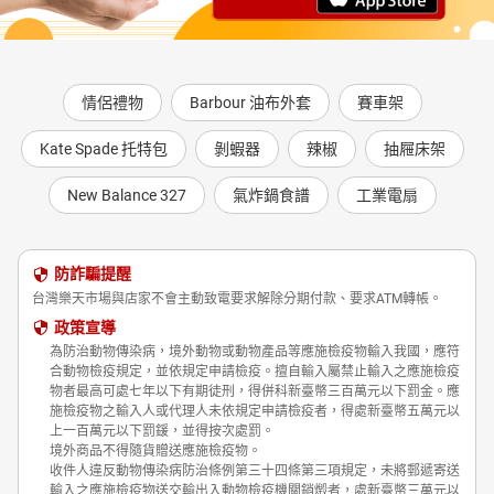
情侶禮物
Barbour 油布外套
賽車架
Kate Spade 托特包
剝蝦器
辣椒
抽屜床架
New Balance 327
氣炸鍋食譜
工業電扇
防詐騙提醒
台灣樂天市場與店家不會主動致電要求解除分期付款、要求ATM轉帳。
政策宣導
為防治動物傳染病，境外動物或動物產品等應施檢疫物輸入我國，應符
合動物檢疫規定，並依規定申請檢疫。擅自輸入屬禁止輸入之應施檢疫
物者最高可處七年以下有期徒刑，得併科新臺幣三百萬元以下罰金。應
施檢疫物之輸入人或代理人未依規定申請檢疫者，得處新臺幣五萬元以
上一百萬元以下罰鍰，並得按次處罰。
境外商品不得隨貨贈送應施檢疫物。
收件人違反動物傳染病防治條例第三十四條第三項規定，未將郵遞寄送
輸入之應施檢疫物送交輸出入動物檢疫機關銷燬者，處新臺幣三萬元以