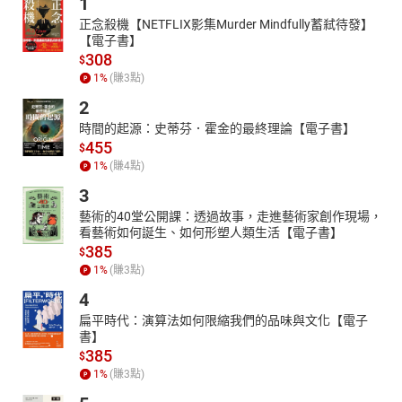
1
06心寬路就廣
正念殺機【NETFLIX影集Murder Mindfully蓄弒待發】
07良好人際關係要能【同流】
【電子書】
08溝通，是為了好相處
308
$
1
%
(賺
3
點)
09溝通的障礙
10異中求同vs.同中求異
2
11溝通的訣竅
時間的起源：史蒂芬．霍金的最終理論【電子書】
455
$
12說話的藝術
1
%
(賺
4
點)
13有效溝通是通往成功的祕訣
3
藝術的40堂公開課：透過故事，走進藝術家創作現場，
看藝術如何誕生、如何形塑人類生活【電子書】
385
$
1
%
(賺
3
點)
4
扁平時代：演算法如何限縮我們的品味與文化【電子
書】
385
$
1
%
(賺
3
點)