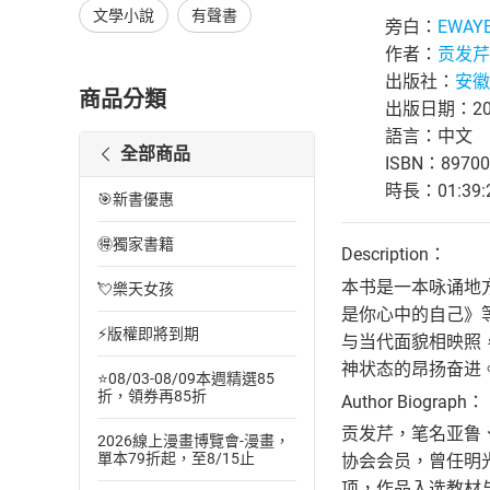
文學小說
有聲書
旁白：
EWAY
作者：
贡发芹
出版社：
安徽
商品分類
出版日期：202
語言：中文
全部商品
ISBN：89700
時長：01:39:
🎯新書優惠
🉐獨家書籍
Description：
本书是一本咏诵地
💘樂天女孩
是你心中的自己》
⚡版權即將到期
与当代面貌相映照
神状态的昂扬奋进
⭐08/03-08/09本週精選85
折，領券再85折
Author Biograph：
贡发芹，笔名亚鲁
2026線上漫畫博覽會-漫畫，
單本79折起，至8/15止
协会会员，曾任明光
项，作品入选教材