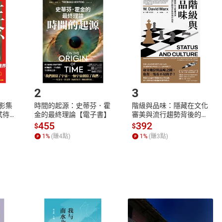
品
放入
購物車
登入
帳號
欲取消訂單或辦理退貨時，請登入樂天市場，並於「我的訂單」
Shopping cart
Login
將依您的申請進行審核，待審核通過後將為您辦理退款事宜。
市場須以整筆訂單為單位進行取消/退貨，恕無法以單支商品取消
如何開始使用？
.選擇閱讀載具
Step2.
2
3
X影集
時間的起源：史蒂芬．霍
階級與品味：隱藏在文化
蓄弒待
金的最終理論【電子書】
審美與流行趨勢背後的地
位渴望【電子書】
455
392
$
$
1
%
(賺
4
點)
1
%
(賺
3
點)