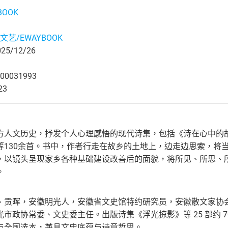
BOOK
文艺/EWAYBOOK
5/12/26
00031993
23
方人文历史，抒发个人心理感悟的现代诗集，包括《诗在心中的
等130余首。书中，作者行走在故乡的土地上，边走边思索，将
，以镜头呈现家乡各种基础建设改善后的面貌，将所见、所思、
。
、贡晖，安徽明光人，安徽省文史馆特约研究员，安徽散文家协
市政协常委、文史委主任。出版诗集《浮光掠影》等 25 部约 70
与全国选本，兼具文史底蕴与诗意哲思。