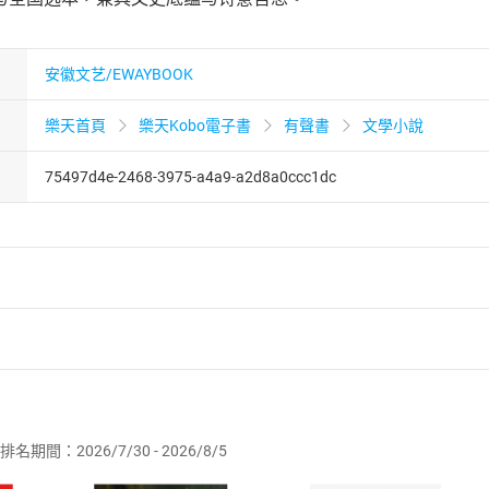
安徽文艺/EWAYBOOK
樂天首頁
樂天Kobo電子書
有聲書
文學小說
75497d4e-2468-3975-a4a9-a2d8a0ccc1dc
者保護法
第
19
條第
1
項後段
暨
通訊交易解除權合理例外情事適用
供即為完成之線上服務，經消費者事先同意始提供。」 之商品
排名期間：2026/7/30 - 2026/8/5
訂購本店鋪之商品即代表知悉本店鋪所銷售之商品為電子書，屬
取電子書，不得請求退貨退款。