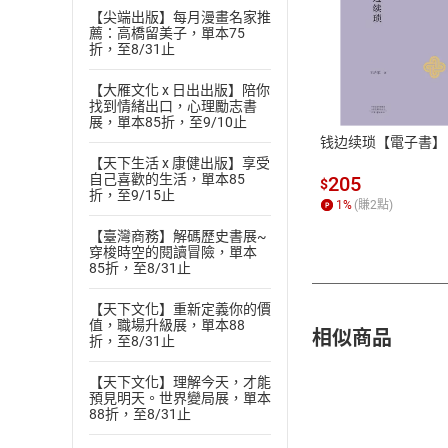
【尖端出版】每月漫畫名家推
薦：高橋留美子，單本75
折，至8/31止
付款方
【大雁文化 x 日出出版】陪你
ATM轉帳、信用卡
找到情緒出口，心理勵志書
展，單本85折，至9/10止
钱边续琐【電子書】
【天下生活 x 康健出版】享受
自己喜歡的生活，單本85
205
$
折，至9/15止
1
%
(賺
2
點)
【臺灣商務】解碼歷史書展~
穿梭時空的閱讀冒險，單本
85折，至8/31止
【天下文化】重新定義你的價
值，職場升級展，單本88
相似商品
折，至8/31止
【天下文化】理解今天，才能
預見明天。世界變局展，單本
88折，至8/31止