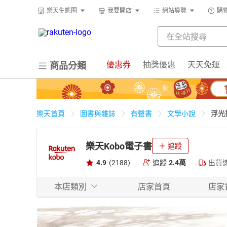
樂天生態圈
我要開店
網站導覽
購
優惠券
抽獎優惠
天天免運
商品分類
浮光
樂天首頁
圖書與雜誌
有聲書
文學小說
樂天Kobo電子書
追蹤
4.9
(2188)
追蹤
2.4萬
出貨
本店類別
店家首頁
店家