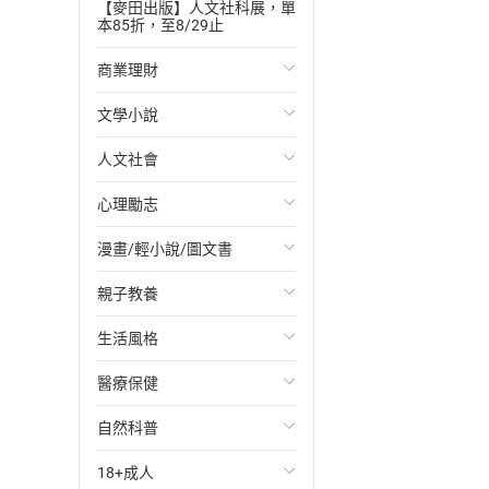
【麥田出版】人文社科展，單
本85折，至8/29止
商業理財
文學小說
投資理財
人文社會
經濟/趨勢
歐美文學
心理勵志
財務/金融
日本文學
國際關係
漫畫/輕小說/圖文書
管理/領導
韓國文學
政治
心靈成長/情緒
親子教養
職場工作術
華文文學
社會科學
人際關係
輕小說
生活風格
成功法
經典文學
台灣/中國歷史
兩性關係
奇幻/科幻
教育現場
醫療保健
行銷/廣告
成長/家庭生活小說
日/韓歷史
心理學
愛情故事
兒童文學/故事
飲食/食譜
自然科普
傳記
懸疑/推理小說
其他歷史/史學
職場/社會寫實
兒童科普/學習
健身/美顏
健康/養生
18+成人
商務/商學
科幻/奇幻小說
法律
懸疑/推理
育兒百科
運動/遊戲
常見疾病
生物科學