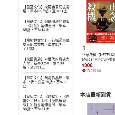
挑選
商
退貨方式：您
【皇冠文化】東野圭吾紀念書
Choose
展，單本85折起，至8/31止
貨」，本店鋪
請注意，樂天
【啟動文化】翻轉思維的練習
購書後，
－《利他》延伸書展，單本
85折，至8/14止
Step1
【橡樹林文化】一行禪師百歲
誕辰紀念書展，單本85折，
1
至8/22止
正念殺機【NETFLI
【校園書房】AI世代的職場大
Murder Mindfully
人學！新書$250、單本88
發】【電子書】
308
$
折，至8/31止
1
%
(賺
3
點)
【蓋亞文化】黃易作品展，單
本85折、套書75折，至8/20
止
本店最新到貨
【皇冠文化】《曉星》、《白
雪公主殺人事件【童話破滅
版】》新書延伸書展，單本
88折，至8/31止