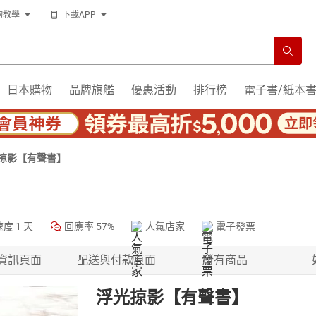
物教學
下載APP
日本購物
品牌旗艦
優惠活動
排行榜
電子書/紙本
掠影【有聲書】
速度
1 天
回應率
57%
人氣店家
電子發票
資訊頁面
配送與付款頁面
所有商品
浮光掠影【有聲書】