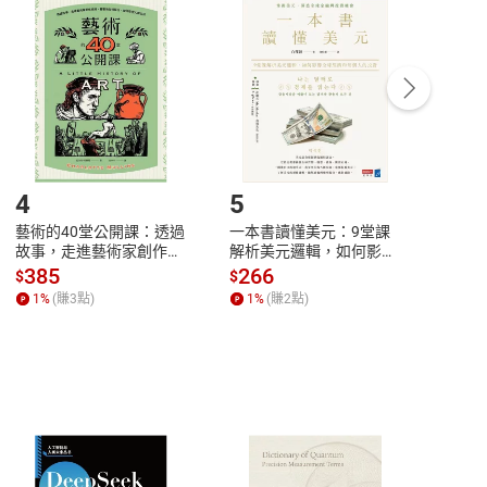
付款
方式
完成
訂單
中點選「瀏覽訂單明細」
>
「申請取消訂單
/
退
Payment
Complete
/退貨。
登入帳號，下載書籍後看書
4
5
6
藝術的40堂公開課：透過
一本書讀懂美元：9堂課
本物
故事，走進藝術家創作現
解析美元邏輯，如何影響
說，
場，看藝術如何誕生、如
全球經濟和每個人的投資
來】
385
266
28
$
$
$
何形塑人類生活【電子
【電子書】
1
%
(賺
3
點)
1
%
(賺
2
點)
1
%
書】