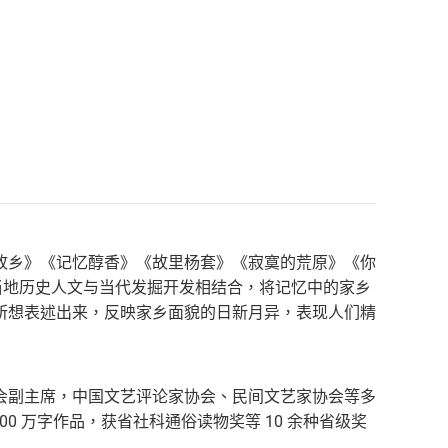
故乡》《记忆醇香》《故里杨套》《寂寞的荒原》《你
当地历史人文与当代发掘开发相结合，将记忆中的家乡
所想表述出来，反映家乡面貌的日新月异，表现人们精
会副主席，中国文艺评论家协会、民间文艺家协会等多
0 万字作品，获省社科通俗读物奖等 10 余种省级奖