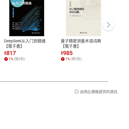
客服資訊
豫期
服務時間：週一到週五 10:00-12:00、
易解
13:00-17:00 (國定假日及例假日休息)
DeepSeek从入门到精通
量子精密测量术语词典
新西
品性
客服電話：0080-1857077
【電子書】
【電子書】
计研
請參
客服信箱：
聯絡店家
817
985
98
$
$
$
1
%
(賺
8
點)
1
%
(賺
9
點)
1
%
由飛比價格提供的資訊