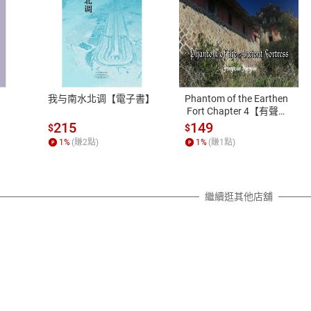
式
退換貨規範
、LINE PAY、AFTEE
本店是否提供消費者保護法七日猶
之權利，遽消費者保護法及通訊交
我与南水北调【電子書】
Phantom of the Earthen
除權合理例外情事適用準則，依商
 Fort Chapter 4【有聲
書】
質各有不同規定。詳細退換貨說明
215
149
$
$
照各商品說明。
1
%
(賺
2
點)
1
%
(賺
1
點)
詳細說明
繼續逛其他店舖