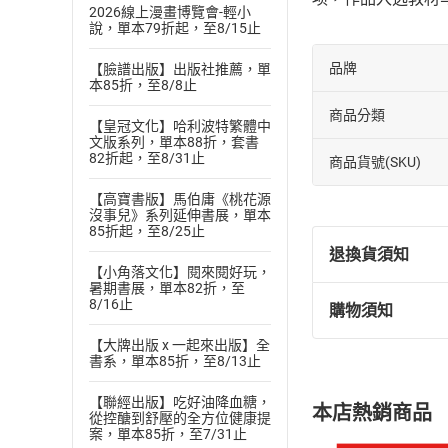
2026線上漫畫博覽會-輕小
說，單本79折起，至8/15止
品牌
【臉譜出版】出版社推薦，單
本85折，至8/8止
商品分類
【皇冠文化】哈利波特繁體中
文版系列，單本88折，套書
82折起，至8/31止
商品貨號(SKU)
【高寶書版】馬伯庸《桃花源
沒事兒》系列延伸書展，單本
85折起，至8/25止
退換貨須知
【小角落文化】閱來閱好玩，
暑期書展，單本82折，至
8/16止
購物須知
退換貨規定：
(
一
)
依
消費
【大牌出版 x 一起來出版】全
書系，單本85折，至8/13止
內容或一經提
購書須知
定。
【聯經出版】吃好油降血糖，
本店熱銷商品
(
從控醣到舒壓的全方位健康提
二
)
消費者
案，單本85折，至7/31止
且已下載
/
存