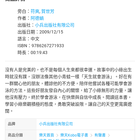
旁白：
符爽
,
賀世芳
作者：
阿德蝸
出版社：
小兵出版社有限公司
出版日期：2009/12/15
語言：中文
ISBN：9786267271933
時長：00:19:43
沒有人是完美的，也不是每個人生來都很幸運。故事中的小綠出生
時就沒有蹼，沒辦法像其他小青蛙一樣「天生就會游泳」。好在有
一群關心他的朋友，體諒他的不方便，陪伴他嘗試各種可能學會游
泳的方法。這些好朋友發自內心的關懷，給了小綠無形的力量，讓
他沒有壓力，終於學會游泳，在快樂與自信中成長。閱讀這本書，
學習小綠樂觀積極的態度，勇敢突破設限，讓自己的天空更寬廣遼
闊。
品牌
小兵出版社有限公司
商品分類
樂天首頁
樂天Kobo電子書
有聲書