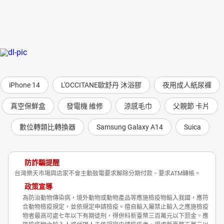
iPhone 14
L'OCCITANE歐舒丹 沐浴膠
夜用成人紙尿褲
真空保鮮盒
發電機 維修
涼感毛巾
父親節 卡片
數位轉類比轉換器
Samsung Galaxy A14
Suica
防詐騙提醒
台灣樂天市場與店家不會主動致電要求解除分期付款、要求ATM轉帳。
政策宣導
為防治動物傳染病，境外動物或動物產品等應施檢疫物輸入我國，應符
合動物檢疫規定，並依規定申請檢疫。擅自輸入屬禁止輸入之應施檢疫
物者最高可處七年以下有期徒刑，得併科新臺幣三百萬元以下罰金。應