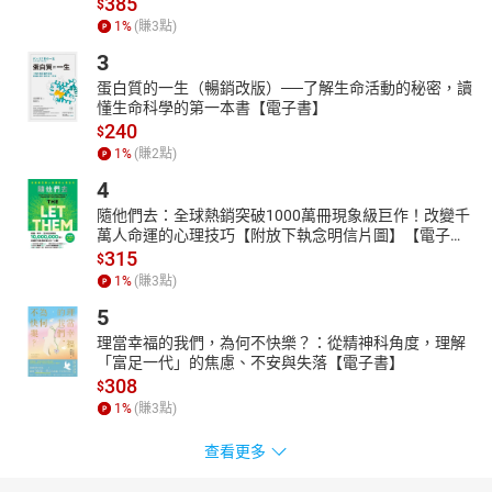
385
$
1
%
(賺
3
點)
3
蛋白質的一生（暢銷改版）──了解生命活動的秘密，讀
懂生命科學的第一本書【電子書】
240
$
1
%
(賺
2
點)
4
隨他們去：全球熱銷突破1000萬冊現象級巨作！改變千
萬人命運的心理技巧【附放下執念明信片圖】【電子
書】
315
$
1
%
(賺
3
點)
5
理當幸福的我們，為何不快樂？：從精神科角度，理解
「富足一代」的焦慮、不安與失落【電子書】
308
$
1
%
(賺
3
點)
查看更多