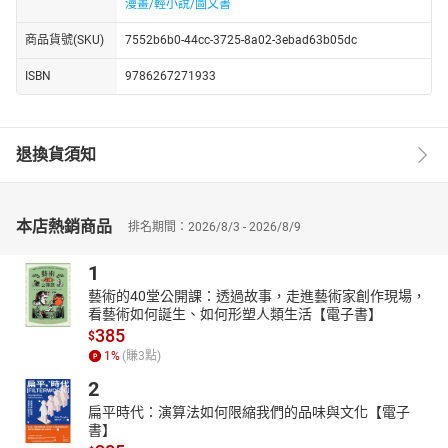
漫畫/輕小說/圖文書
商品貨號(SKU)
7552b6b0-44cc-3725-8a02-3ebad63b05dc
ISBN
9786267271933
退換貨須知
本店熱銷商品
排名期間：2026/8/3 - 2026/8/9
1
藝術的40堂公開課：透過故事，走進藝術家創作現場，
看藝術如何誕生、如何形塑人類生活【電子書】
385
$
1
%
(賺
3
點)
2
扁平時代：演算法如何限縮我們的品味與文化【電子
書】