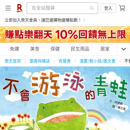
登入
立即加入樂天會員，讓您邊購物邊賺點數！
購物網分類
免運
美食
保健
民生用品
居家
3C
樂天首頁
圖書與雜誌
有聲書
漫畫/輕小說/圖文書
不
天天免運
美食蛋糕
養生保健
民生用品
居家生活
3C家電
運動休閒
親子玩具
女裝
男裝
化妝保養
情趣用品