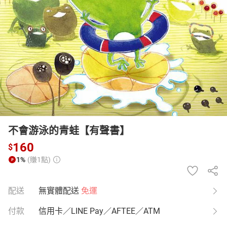
日本購物
電子/紙本書
HOT
不會游泳的青蛙【有聲書】
160
$
1%
(賺1點)
配送
無實體配送
免運
付款
信用卡／LINE Pay／AFTEE／ATM