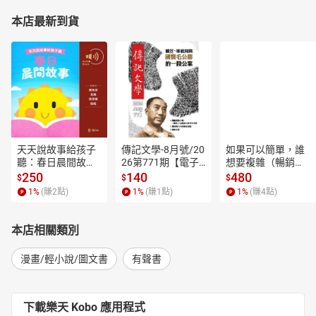
本店最新到貨
天天說故事給孩子
傳記文學-8月號/20
如果可以簡單，誰
聽：春日晨間故事
26第771期【電子
想要複雜（暢銷經
【有聲書】
書】
典新編版）【電子
250
140
480
$
$
$
書】
1
%
(賺
2
點)
1
%
(賺
1
點)
1
%
(賺
4
點)
本店相關類別
漫畫/輕小說/圖文書
有聲書
下載樂天 Kobo 應用程式