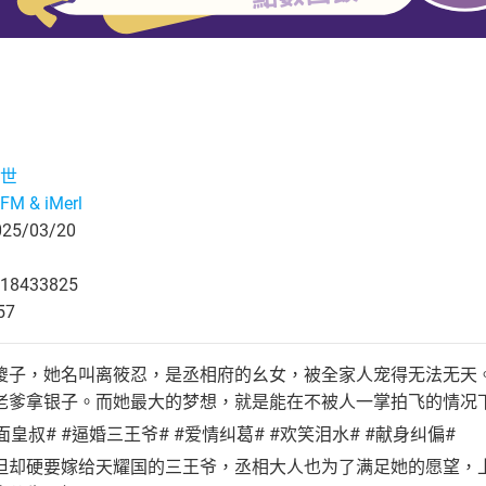
世
M & iMerl
5/03/20
18433825
57
傻子，她名叫离筱忍，是丞相府的幺女，被全家人宠得无法无天
老爹拿银子。而她最大的梦想，就是能在不被人一掌拍飞的情况
面皇叔# #逼婚三王爷# #爱情纠葛# #欢笑泪水# #献身纠偏#
但却硬要嫁给天耀国的三王爷，丞相大人也为了满足她的愿望，