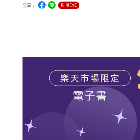
分享：
賺分紅