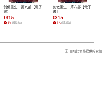
易解
13:00-17:00 (國定假日及例假日休息)
剑傲重生：第九部【電子
剑傲重生：第八部【電子
潜水史
品性
客服電話：0080-1857077
書】
書】
andari
al) Sc
請參
客服信箱：
聯絡店家
315
315
13
$
$
$
r【電
1
%
(賺
3
點)
1
%
(賺
3
點)
1
%
由飛比價格提供的資訊