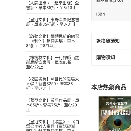
商品貨號(SKU)
【大牌出版 x 一起來出版】全
書系，單本85折，至8/13止
ISBN
【皇冠文化】東野圭吾紀念書
展，單本85折起，至8/31止
【啟動文化】翻轉思維的練習
退換貨須知
－《利他》延伸書展，單本
85折，至8/14止
購物須知
【橡樹林文化】一行禪師百歲
退換貨規定：
誕辰紀念書展，單本85折，
至8/22止
(
一
)
依
消費
內容或一經提
【校園書房】AI世代的職場大
購書須知
定。
人學！新書$250、單本88
本店熱銷商品
折，至8/31止
(
二
)
消費者
且已下載
/
存
挑選
商
【蓋亞文化】黃易作品展，單
退貨方式：您
本85折、套書75折，至8/20
Choose
止
貨」，本店鋪
請注意，樂天
【皇冠文化】《曉星》、《白
購書後，
雪公主殺人事件【童話破滅