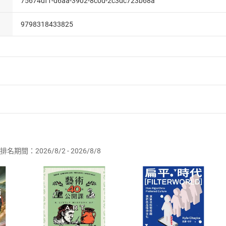
75674df1-d6aa-3902-8c0d-2c3dc723b68a
9798318433825
者保護法
第
19
條第
1
項後段
暨
通訊交易解除權合理例外情事適用
供即為完成之線上服務，經消費者事先同意始提供。」 之商品
排名期間：2026/8/2 - 2026/8/8
訂購本店鋪之商品即代表知悉本店鋪所銷售之商品為電子書，屬
取電子書，不得請求退貨退款。
品
放入
購物車
登入
帳號
欲取消訂單或辦理退貨時，請登入樂天市場，並於「我的訂單」
Shopping cart
Login
將依您的申請進行審核，待審核通過後將為您辦理退款事宜。
市場須以整筆訂單為單位進行取消/退貨，恕無法以單支商品取消
如何開始使用？