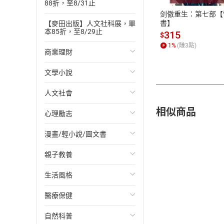
88折，至8/31止
剑傲重生：第七部【
書】
【麥田出版】人文社科展，單
本85折，至8/29止
315
$
1
%
(賺
3
點)
商業理財
文學小說
投資理財
人文社會
經濟/趨勢
歐美文學
相似商品
心理勵志
財務/金融
日本文學
國際關係
漫畫/輕小說/圖文書
管理/領導
韓國文學
政治
心靈成長/情緒
親子教養
職場工作術
華文文學
社會科學
人際關係
輕小說
生活風格
成功法
經典文學
台灣/中國歷史
兩性關係
奇幻/科幻
教育現場
醫療保健
行銷/廣告
成長/家庭生活小說
日/韓歷史
心理學
愛情故事
兒童文學/故事
飲食/食譜
自然科普
傳記
懸疑/推理小說
其他歷史/史學
職場/社會寫實
兒童科普/學習
健身/美顏
健康/養生