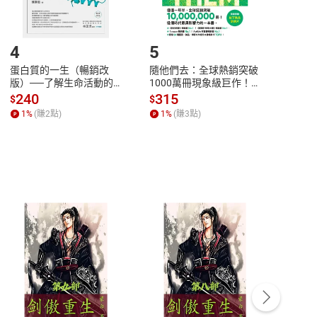
登入帳號，下載書籍後看書
4
5
6
蛋白質的一生（暢銷改
隨他們去：全球熱銷突破
理當
版）──了解生命活動的
1000萬冊現象級巨作！
快樂
秘密，讀懂生命科學的第
改變千萬人命運的心理技
理解
240
315
30
$
$
$
一本書【電子書】
巧【附放下執念明信片
慮、
1
%
(賺
2
點)
1
%
(賺
3
點)
1
%
圖】【電子書】
書】
客服資訊
豫期
服務時間：週一到週五 10:00-12:00、