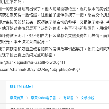
痴儿生不如死。
唯一的皇叔君陌离出现了。他人前是面容绝玉、温润似水的病弱
离筱忍就笑得一脸谄媚，往他袖子里伸手摸了一把，想要交个朋
却对离筱忍若即若离，既拒绝了她亲切的称呼，又拒绝了她摸小
。他开始对离筱忍展开了热烈的追求，甚至不惜袒胸露乳，用媚
动吓得欲哭无泪，她不明白为什么皇叔会突然变得如此热情。而
的眼光，本王决定亲自献身。”
傻子离筱忍和双面皇叔君陌离的爱情故事悄然展开。他们之间既
发现了彼此身上的闪光点和秘密。
om/@tianxiagushi?si=ZstiltPoiwO0g4fT
be.com/channel/UC2yhCURng4uUj_phEqZwKig/
蜻蜓FM & iMerl
樂天首頁
樂天Kobo電子書
有聲書
文學小說