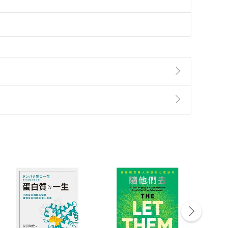
準則
第
2
條第
5
款之規定，「非以有形媒介提供之數位
，不適用消保法第
19
條第
1
項七日內無條件退貨之規
非以有形媒介提供之數位內容，消費者同意若訂購後
付款
方式
完成
訂單
中點選「瀏覽訂單明細」
>
「申請取消訂單
/
退
Payment
Complete
/退貨。