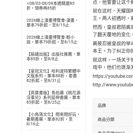
点，他誓要让这个
⭐08/03-08/09本週精選85
折，領券再85折
就在这时，天耀国
王。两人初遇时，
2026線上漫畫博覽會-漫畫，
單本79折起，至8/15止
然而，皇叔君陌离
了翻天覆地的变化
2026線上漫畫博覽會-輕小
說，單本79折起，至8/15止
离筱忍被皇叔的举
本王。为了纠正你
【臉譜出版】出版社推薦，單
本85折，至8/8止
就这样，一场关于
戏中，他们也逐渐
【皇冠文化】哈利波特繁體中
https://youtube.c
文版系列，單本88折，套書
82折起，至8/31止
http://www.youtu
【高寶書版】馬伯庸《桃花源
沒事兒》系列延伸書展，單本
85折起，至8/25止
品牌
【小角落文化】閱來閱好玩，
暑期書展，單本82折，至
商品分類
8/16止