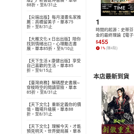
版】》新書延伸書展，單本
88折，至8/31止
Step1
【尖端出版】每月漫畫名家推
1
薦：高橋留美子，單本75
折，至8/31止
時間的起源：史蒂芬
金的最終理論【電子
【大雁文化 x 日出出版】陪你
455
$
找到情緒出口，心理勵志書
展，單本85折，至9/10止
1
%
(賺
4
點)
【天下生活 x 康健出版】享受
自己喜歡的生活，單本85
折，至9/15止
本店最新到貨
【臺灣商務】解碼歷史書展~
穿梭時空的閱讀冒險，單本
85折，至8/31止
【天下文化】重新定義你的價
值，職場升級展，單本88
折，至8/31止
付款方
【天下文化】理解今天，才能
ATM轉帳、信用卡
預見明天。世界變局展，單本