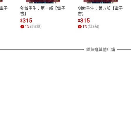
之權利，遽消費者保護法及通訊交
電子
剑傲重生：第一部【電子
剑傲重生：第五部【電子
除權合理例外情事適用準則，依商
書】
書】
質各有不同規定。詳細退換貨說明
315
315
$
$
照各商品說明。
1
%
(賺
3
點)
1
%
(賺
3
點)
詳細說明
繼續逛其他店舖