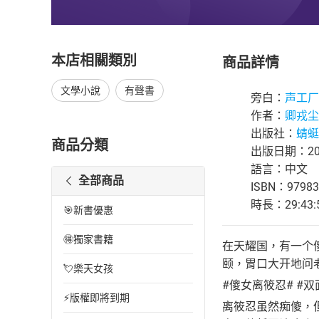
本店相關類別
商品詳情
文學小說
有聲書
旁白：
声工厂
作者：
卿戎尘
出版社：
蜻蜓F
商品分類
出版日期：202
語言：中文
全部商品
ISBN：97983
時長：29:43:
🎯新書優惠
🉐獨家書籍
在天耀国，有一个
颐，胃口大开地问
💘樂天女孩
#傻女离筱忍# #双
⚡版權即將到期
离筱忍虽然痴傻，