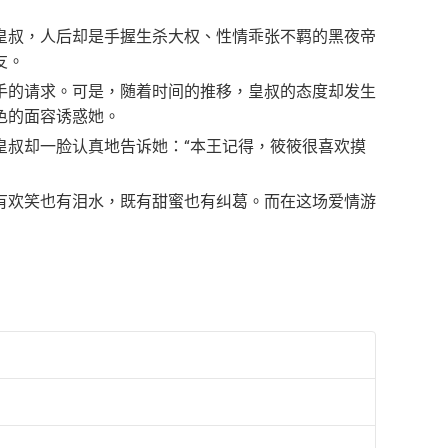
皇叔，人后却是手握生杀大权、性情乖张不羁的黑夜帝
友。
手的请求。可是，随着时间的推移，皇叔的态度却发生
色的面容诱惑她。
皇叔却一脸认真地告诉她：“本王记得，筱筱很喜欢摸
有欢笑也有泪水，既有甜蜜也有纠葛。而在这场爱情游