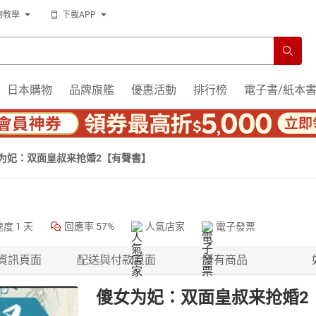
物教學
下載APP
日本購物
品牌旗艦
優惠活動
排行榜
電子書/紙本
为妃：双面皇叔来抢婚2【有聲書】
速度
1 天
回應率
57%
人氣店家
電子發票
資訊頁面
配送與付款頁面
所有商品
傻女为妃：双面皇叔来抢婚2