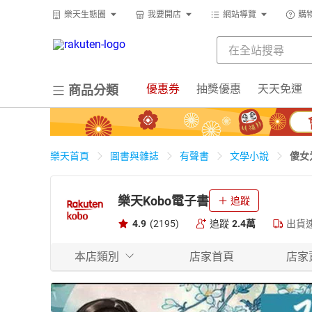
樂天生態圈
我要開店
網站導覽
購
優惠券
抽獎優惠
天天免運
商品分類
傻女
樂天首頁
圖書與雜誌
有聲書
文學小說
樂天Kobo電子書
追蹤
4.9
(2195)
追蹤
2.4萬
出貨
本店類別
店家首頁
店家