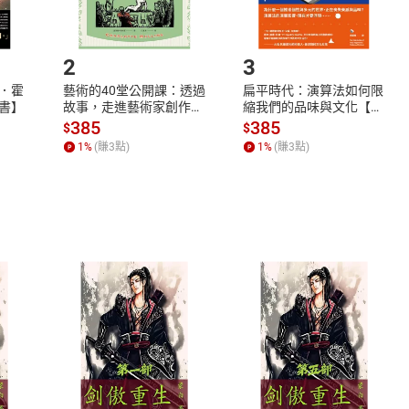
.選擇閱讀載具
Step2.
2
3
．霍
藝術的40堂公開課：透過
扁平時代：演算法如何限
書】
故事，走進藝術家創作現
縮我們的品味與文化【電
場，看藝術如何誕生、如
子書】
385
385
$
$
何形塑人類生活【電子
1
%
(賺
3
點)
1
%
(賺
3
點)
書】
式
退換貨規範
、LINE PAY、AFTEE
本店是否提供消費者保護法七日猶