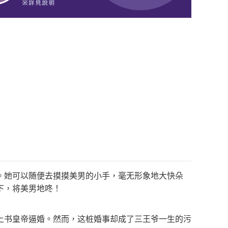
。她可以随便去摸摸美男的小手，毫无形象地大快朵
下，将美男地咚！
上书皇帝逼婚。然而，这桩婚事却成了三王爷一生的污