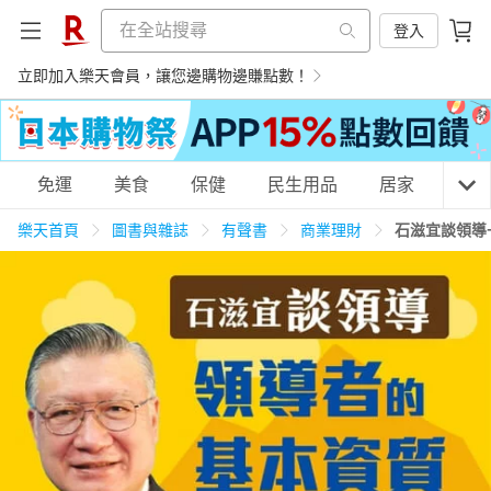
登入
立即加入樂天會員，讓您邊購物邊賺點數！
購物網分類
免運
美食
保健
民生用品
居家
3C
樂天首頁
圖書與雜誌
有聲書
商業理財
石滋宜談領導
天天免運
美食蛋糕
養生保健
民生用品
居家生活
3C家電
運動休閒
親子玩具
女裝
男裝
化妝保養
情趣用品