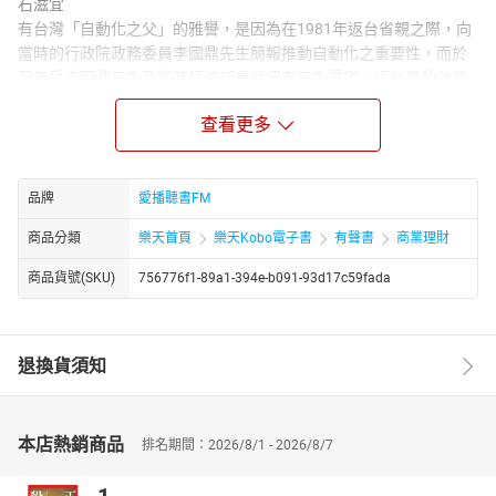
石滋宜
有台灣「自動化之父」的雅譽，是因為在1981年返台省親之際，向
當時的行政院政務委員李國鼎先生簡報推動自動化之重要性，而於
翌年受李國鼎先生及當時經濟部長趙耀東先生電邀，返台帶動台灣
全面自動化。
查看更多
其為台灣企業界培訓人才超過50萬人次，輔導廠商近4000家。並陸
續推行「生產自動化推行計劃」、「全面提高生產力運動」、「全
面提昇產品品質計劃」、「中小企業技術引進服務計劃」等重要專
案，對台灣企業轉型、升級貢獻良多。
品牌
愛播聽書FM
稟賦淵博的科技專業知識、加上良好的國際關係、豐富的工作經驗
商品分類
樂天首頁
樂天Kobo電子書
有聲書
商業理財
與精通英日文，因此，一再為國內外機構所肯定，世界銀行特別推
薦為「開發中國家協助中小企業升級之典範」。由於積極參與亞洲
商品貨號(SKU)
756776f1-89a1-394e-b091-93d17c59fada
生產力組織之會務，並拓展亞洲各國之實質經貿交流，更曾當選為
亞洲生產力組織理事會主席。
章節：
退換貨須知
01什麼是遠景
02要有吸收意見的能力
本店熱銷商品
排名期間：2026/8/1 - 2026/8/7