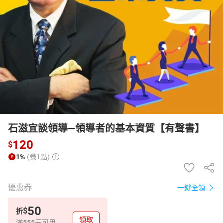
日本購物
電子/紙本書
HOT
石滋宜談領導—領導者的基本資質【有聲書】
120
$
1%
(賺1點)
優惠券
一鍵全領
50
$
折
領取
滿555元可用