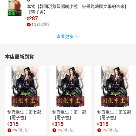
本物【韓國現象級暢銷小說，被譽為韓國文學的未來】
【電子書】
287
$
1
%
(賺
2
點)
查看更多
本店最新到貨
剑傲重生：第七部
剑傲重生：第一部
剑傲重生：第五部
【電子書】
【電子書】
【電子書】
315
315
315
$
$
$
1
%
(賺
3
點)
1
%
(賺
3
點)
1
%
(賺
3
點)