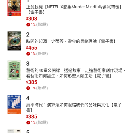
1
正念殺機【NETFLIX影集Murder Mindfully蓄弒待發】
【電子書】
308
$
1
%
(賺
3
點)
2
時間的起源：史蒂芬．霍金的最終理論【電子書】
455
$
1
%
(賺
4
點)
3
藝術的40堂公開課：透過故事，走進藝術家創作現場，
看藝術如何誕生、如何形塑人類生活【電子書】
385
$
1
%
(賺
3
點)
4
扁平時代：演算法如何限縮我們的品味與文化【電子
書】
385
$
1
%
(賺
3
點)
5