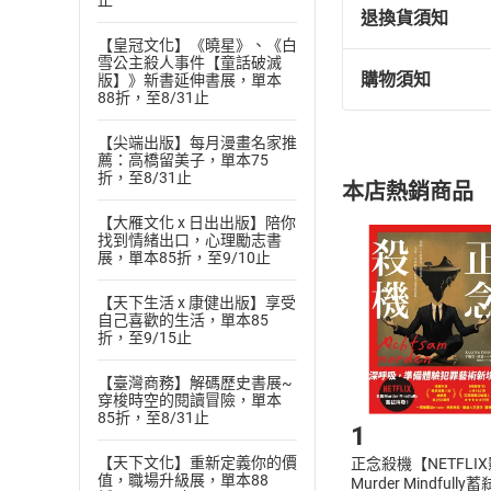
止
退換貨須知
【皇冠文化】《曉星》、《白
雪公主殺人事件【童話破滅
購物須知
版】》新書延伸書展，單本
退換貨規定：
88折，至8/31止
(
一
)
依
消費
【尖端出版】每月漫畫名家推
內容或一經提
薦：高橋留美子，單本75
購書須知
定。
折，至8/31止
本店熱銷商品
(
二
)
消費者
【大雁文化 x 日出出版】陪你
且已下載
/
存
挑選
商
找到情緒出口，心理勵志書
退貨方式：您
展，單本85折，至9/10止
Choose
貨」，本店鋪
【天下生活 x 康健出版】享受
請注意，樂天
自己喜歡的生活，單本85
購書後，
折，至9/15止
【臺灣商務】解碼歷史書展~
Step1
穿梭時空的閱讀冒險，單本
85折，至8/31止
1
【天下文化】重新定義你的價
正念殺機【NETFLI
值，職場升級展，單本88
Murder Mindfully