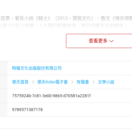
苗栗。著有小說《騎士》（2013，寶瓶文化）、散文《情非得
九歌107年小說選。人生難料斷層許多，唯仍持續不自由創作。
查看更多
聲音演播。
播，復興電台、健康電台節目主持人。
。
時報文化出版股份有限公司
樂天首頁
樂天Kobo電子書
有聲書
文學小說
7575924b-7c81-3e00-9865-d70581a2281f
9789571387178