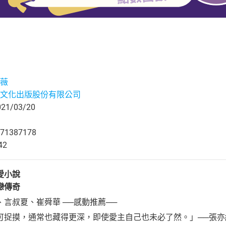
薇
文化出版股份有限公司
1/03/20
71387178
42
愛小說
戀傳奇
言叔夏、崔舜華 ──感動推薦──
可捉摸，通常也藏得更深，即使愛主自己也未必了然。」──張亦