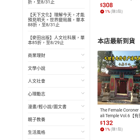
折，至8/31止
發】【電子書】
308
$
1
%
(賺
3
點)
【天下文化】理解今天，才能
預見明天。世界變局展，單本
88折，至8/31止
【麥田出版】人文社科展，單
本店最新到貨
本85折，至8/29止
商業理財
文學小說
投資理財
人文社會
經濟/趨勢
歐美文學
付款方
心理勵志
財務/金融
日本文學
國際關係
ATM轉帳、信用卡
漫畫/輕小說/圖文書
管理/領導
韓國文學
政治
心靈成長/情緒
The Female Coroner 
ali Temple Vol.6【
親子教養
職場工作術
華文文學
社會科學
人際關係
輕小說
書】
132
$
1
%
(賺
1
點)
生活風格
成功法
經典文學
台灣/中國歷史
兩性關係
奇幻/科幻
教育現場