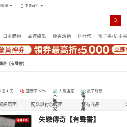
物教學
下載APP
日本購物
品牌旗艦
優惠活動
排行榜
電子書/紙本
傳奇【有聲書】
速度
1 天
回應率
57%
人氣店家
電子發票
資訊頁面
配送與付款頁面
所有商品
失戀傳奇【有聲書】