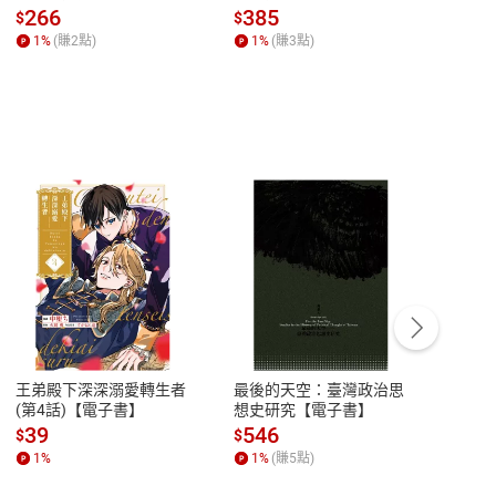
全球經濟和每個人的投資
子書】
來】
266
385
28
$
$
$
【電子書】
1
%
(賺
2
點)
1
%
(賺
3
點)
1
%
客服資訊
豫期
服務時間：週一到週五 10:00-12:00、
易解
13:00-17:00 (國定假日及例假日休息)
王弟殿下深深溺愛轉生者
最後的天空：臺灣政治思
鬼島
品性
客服電話：0080-1857077
(第4話)【電子書】
想史研究【電子書】
小事
請參
客服信箱：
聯絡店家
39
546
33
$
$
$
1
%
1
%
(賺
5
點)
1
%