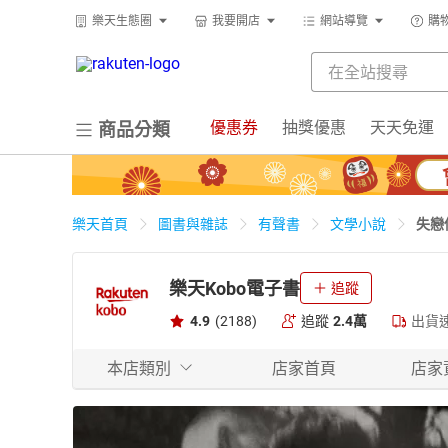
樂天生態圈
我要開店
網站導覽
購
優惠券
抽獎優惠
天天免運
商品分類
失戀
樂天首頁
圖書與雜誌
有聲書
文學小說
樂天Kobo電子書
追蹤
4.9
(2188)
追蹤
2.4萬
出貨
本店類別
店家首頁
店家