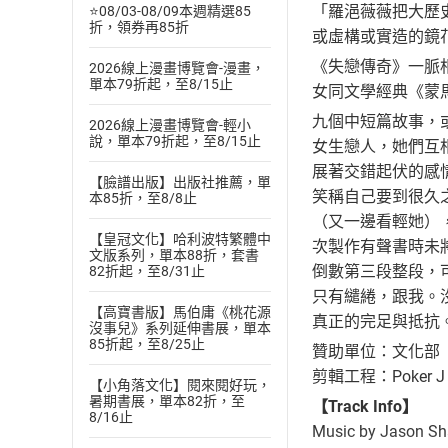
「羅浥薇薇把大歷
⭐08/03-08/09本週精選85
折，領券再85折
或虛構或實造的鏡
《失戀傳奇》一脈
2026線上漫畫博覽會-漫畫，
單本79折起，至8/15止
女同文學經典《蒙
九個中短篇故事，
2026線上漫畫博覽會-輕小
說，單本79折起，至8/15止
女生戀人，她們互
展著交錯起伏的感
【臉譜出版】出版社推薦，單
笑稱自己要到很久
本85折，至8/8止
（又一邊看輕她）
【皇冠文化】哈利波特繁體中
次製作有聲書時未
文版系列，單本88折，套書
倒數第三段整段，
82折起，至8/31止
只有繾綣，跟我。
【高寶書版】馬伯庸《桃花源
真正的完足與抵抗
沒事兒》系列延伸書展，單本
85折起，至8/25止
贊助單位：文化部
剪輯工程：Poker J
【小角落文化】閱來閱好玩，
暑期書展，單本82折，至
【Track Info】
8/16止
Music by Jason S