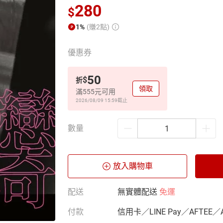
280
$
1%
(賺2點)
優惠券
50
$
折
領取
滿555元可用
2026/08/09 15:59
截止
數量
放入購物車
配送
無實體配送
免運
付款
信用卡／LINE Pay／AFTEE／