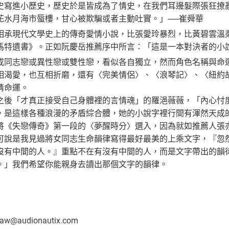
史寫進小歷史，歷史於是皆成為了情史，在我們耳邊髮際張狂撩
花水月海市蜃樓，甘心被欺騙或者主動吐實。」──崔舜華
相承現代文學史上的傳奇愛情小說，比張愛玲暴烈，比黃碧雲溫
馬特遺書》。正如阮慶岳推薦序中所言：「這是一本對決者的小
或同志戀或異性戀或雙性戀，看似各自獨立，然而角色名稱與命
相渴愛，也互相折磨，還有〈完美情侶〉、〈浪琴記〉、〈紐約
情命運。
之後「才真正接受自己身體裡的言情魂」的羅浥薇薇，「內心忖
，是這樣各種浪漫的矛盾綜合體，她的小說字裡行間有渾然天成
將《失戀傳奇》第一段的〈夢醒時分〉選入，因為就如推薦人張
可說是我見過將女同志生命韻律寫得最好最美的上乘文字，『忽
沒有中間的人。』重點不在有沒有中間的人，而是文字帶出的韻律
。」我們希望你能親身去讀出那個文字的韻律。
haw@audionautix.com