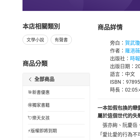
本店相關類別
商品詳情
文學小說
有聲書
旁白：
賀武瓊
作者：
羅浥薇
出版社：
時報
商品分類
出版日期：202
語言：中文
全部商品
ISBN：97895
時長：02:05:
🎯新書優惠
🉐獨家書籍
一本如假包換的戀
屬於這個世代的失
💘樂天女孩
張亦絢、阮慶岳、
⚡版權即將到期
「愛比愛的行為不