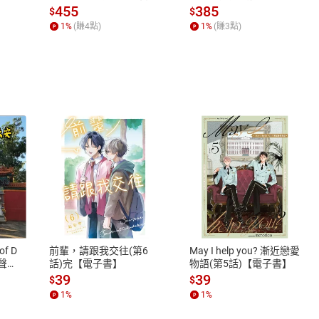
場，看藝術如何誕生、如
455
385
$
$
何形塑人類生活【電子
1
%
(賺
4
點)
1
%
(賺
3
點)
書】
式
退換貨規範
、LINE PAY、AFTEE
本店是否提供消費者保護法七日猶
之權利，遽消費者保護法及通訊交
of D
前輩，請跟我交往(第6
May I help you? 漸近戀愛
除權合理例外情事適用準則，依商
有聲
話)完【電子書】
物語(第5話)【電子書】
質各有不同規定。詳細退換貨說明
39
39
$
$
照各商品說明。
1
%
1
%
詳細說明