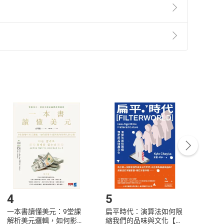
準則
第
2
條第
5
款之規定，「非以有形媒介提供之數位
，不適用消保法第
19
條第
1
項七日內無條件退貨之規
非以有形媒介提供之數位內容，消費者同意若訂購後
付款
方式
完成
訂單
中點選「瀏覽訂單明細」
>
「申請取消訂單
/
退
Payment
Complete
/退貨。
登入帳號，下載書籍後看書
4
5
6
一本書讀懂美元：9堂課
扁平時代：演算法如何限
本物
解析美元邏輯，如何影響
縮我們的品味與文化【電
說，