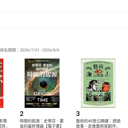
者保護法
第
19
條第
1
項後段
暨
通訊交易解除權合理例外情事適用
供即為完成之線上服務，經消費者事先同意始提供。」 之商品
排名期間：2026/7/31 - 2026/8/6
訂購本店鋪之商品即代表知悉本店鋪所銷售之商品為電子書，屬
取電子書，不得請求退貨退款。
品
放入
購物車
登入
帳號
欲取消訂單或辦理退貨時，請登入樂天市場，並於「我的訂單」
Shopping cart
Login
將依您的申請進行審核，待審核通過後將為您辦理退款事宜。
市場須以整筆訂單為單位進行取消/退貨，恕無法以單支商品取消
如何開始使用？
.選擇閱讀載具
Step2.
2
3
X影集
時間的起源：史蒂芬．霍
藝術的40堂公開課：透過
蓄弒待
金的最終理論【電子書】
故事，走進藝術家創作現