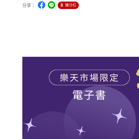
分享：
賺分紅