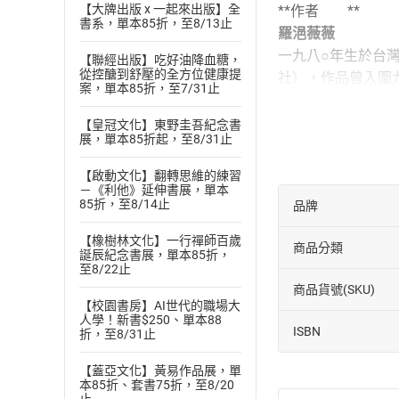
【大牌出版 x 一起來出版】全
**作者 **
書系，單本85折，至8/13止
羅浥薇薇
一九八○年生於台灣
【聯經出版】吃好油降血糖，
從控醣到舒壓的全方位健康提
社），作品曾入圍
案，單本85折，至7/31止
朗讀者
【皇冠文化】東野圭吾紀念書
賀武瓊
展，單本85折起，至8/31止
播音工作者，熱愛
中廣公司新聞部主
【啟動文化】翻轉思維的練習
－《利他》延伸書展，單本
立法院議場宣讀員
85折，至8/14止
品牌
【橡樹林文化】一行禪師百歲
商品分類
誕辰紀念書展，單本85折，
至8/22止
商品貨號(SKU)
【校園書房】AI世代的職場大
人學！新書$250、單本88
ISBN
折，至8/31止
【蓋亞文化】黃易作品展，單
本85折、套書75折，至8/20