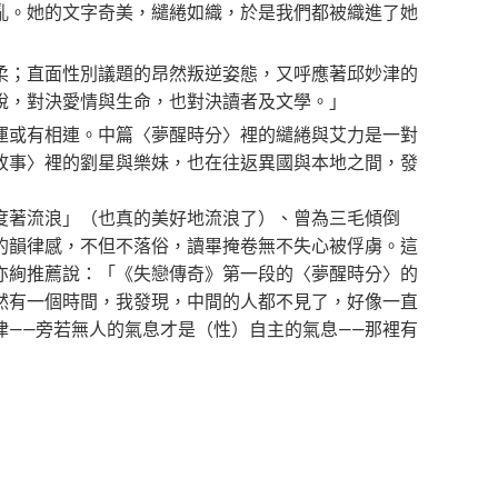
亂。她的文字奇美，繾綣如織，於是我們都被織進了她
柔；直面性別議題的昂然叛逆姿態，又呼應著邱妙津的
說，對決愛情與生命，也對決讀者及文學。」
運或有相連。中篇〈夢醒時分〉裡的繾綣與艾力是一對
故事〉裡的劉星與樂妹，也在往返異國與本地之間，發
度著流浪」（也真的美好地流浪了）、曾為三毛傾倒
的韻律感，不但不落俗，讀畢掩卷無不失心被俘虜。這
亦絢推薦說：「《失戀傳奇》第一段的〈夢醒時分〉的
然有一個時間，我發現，中間的人都不見了，好像一直
——旁若無人的氣息才是（性）自主的氣息——那裡有