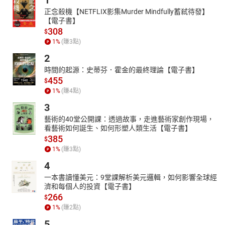
1
正念殺機【NETFLIX影集Murder Mindfully蓄弒待發】
【電子書】
308
$
1
%
(賺
3
點)
2
時間的起源：史蒂芬．霍金的最終理論【電子書】
455
$
1
%
(賺
4
點)
3
藝術的40堂公開課：透過故事，走進藝術家創作現場，
看藝術如何誕生、如何形塑人類生活【電子書】
385
$
1
%
(賺
3
點)
4
一本書讀懂美元：9堂課解析美元邏輯，如何影響全球經
濟和每個人的投資【電子書】
266
$
1
%
(賺
2
點)
5