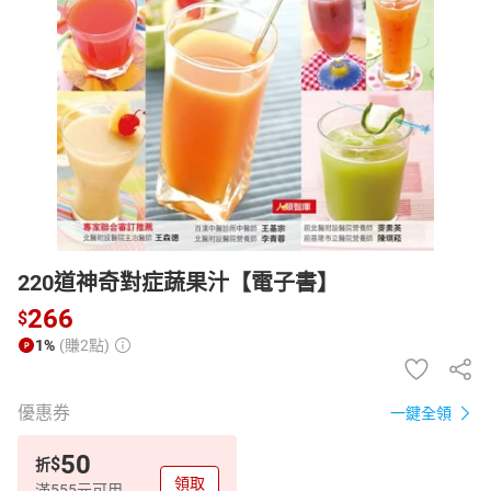
日本購物
電子/紙本書
HOT
220道神奇對症蔬果汁【電子書】
266
$
1%
(賺2點)
優惠券
一鍵全領
50
$
折
領取
滿555元可用