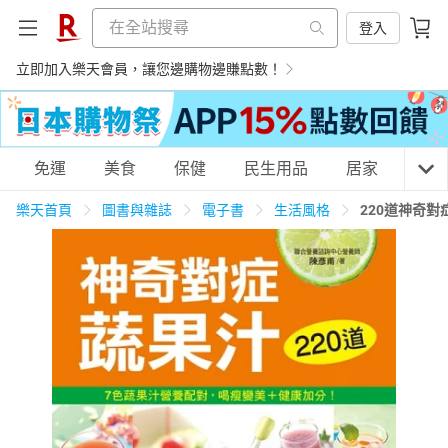
登入
立即加入樂天會員，讓您邊購物邊賺點數！
購物網分類
免運
美食
保健
民生用品
居家
3C
樂天首頁
圖書與雜誌
電子書
生活風格
220道神奇
天天免運
美食蛋糕
養生保健
民生用品
居家生活
3C家電
運動休閒
親子玩具
女裝
男裝
化妝保養
情趣用品