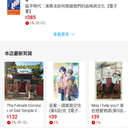
扁平時代：演算法如何限縮我們的品味與文化【電子
書】
385
$
1
%
(賺
3
點)
查看更多
本店最新到貨
The Female Corone
前輩，請跟我交往
May I help you? 漸
r of Dali Temple Vo
(第6話)完【電子
近戀愛物語(第5話)
l.6【有聲書】
書】
【電子書】
132
39
39
$
$
$
1
%
(賺
1
點)
1
%
1
%