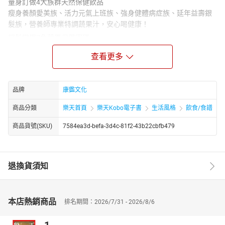
量身訂做4大族群天然保健飲品
瘦身養顏愛美族、活力元氣上班族、強身健體病症族、延年益壽銀
髮族，營養師專業特調蔬果汁，安心喝健康！
輕鬆掌握7色蔬果保健密碼
徹底了解蔬果保健功效，多元攝取關鍵營養素，發揮蔬果美容保
查看更多
健、抗病防癌特效，提升新陳代謝，強化身體免
疫力！
品牌
康鑑文化
商品分類
樂天首頁
樂天Kobo電子書
生活風格
飲食/食譜
商品貨號(SKU)
7584ea3d-befa-3d4c-81f2-43b22cbfb479
退換貨須知
本店熱銷商品
排名期間：2026/7/31 - 2026/8/6