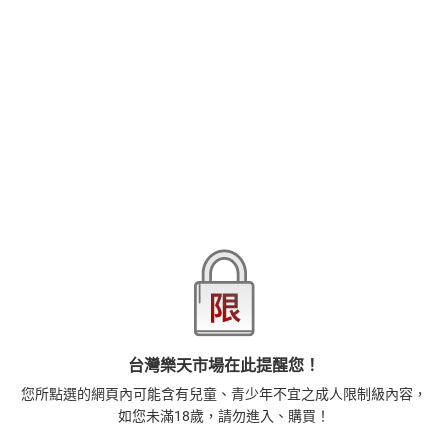
了「背叛」，強行占有了自己。
但早已背叛的崔維斯，不知為何卻拚上自己的性命，試圖營救
品牌
台灣東販
被囚禁在牢裡的王子───！？
商品分類
樂天首頁
樂天Kobo電子書
2026線上漫畫博覽會-漫畫，單本79折起，至8/15止
商品貨號(SKU)
759d9d5a-6169-352e-96d1-8e5c5fd39b4d
ISBN
9786263292901
退換貨須知
本店熱銷商品
排名期間：2026/7/30 - 2026/8/5
1
台灣樂天市場在此提醒您！
正念殺機【NETFLIX影集Murder Mindfully蓄弒待發】
您所點選的網頁內可能含有兒童、青少年不宜之成人限制級內容，
【電子書】
如您未滿18歲，請勿進入、購買！
308
$