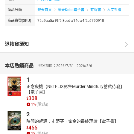
商品分類
樂天首頁
樂天Kobo電子書
有聲書
人文社會
商品貨號(SKU)
75a9aa5a-f9f5-3ced-a14c-a4f2c6790910
退換貨須知
本店熱銷商品
排名期間：2026/7/31 - 2026/8/6
1
正念殺機【NETFLIX影集Murder Mindfully蓄弒待發】
【電子書】
308
$
1
%
(賺
3
點)
2
時間的起源：史蒂芬．霍金的最終理論【電子書】
455
$
1
%
(賺
4
點)