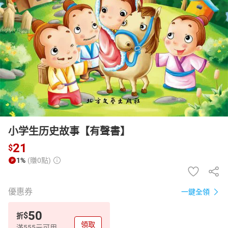
日本購物
電子/紙本書
HOT
小学生历史故事【有聲書】
21
$
1%
(賺0點)
優惠券
一鍵全領
50
$
折
領取
滿555元可用