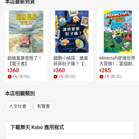
本店最新到貨
超級風暴登陸了！
細胞小偵探：誰害
Minecraft麥塊世界
【電子書】
菲菲肚子痛？【電
大冒險1：當個創世
子書】
神！【電子書】
360
360
285
$
$
$
1
%
(賺
3
點)
1
%
(賺
3
點)
1
%
(賺
2
點)
本店相關類別
人文社會
有聲書
下載樂天 Kobo 應用程式