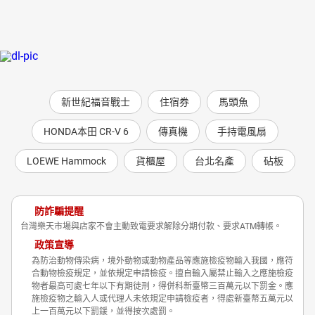
新世紀福音戰士
住宿券
馬頭魚
HONDA本田 CR-V 6
傳真機
手持電風扇
LOEWE Hammock
貨櫃屋
台北名產
砧板
防詐騙提醒
台灣樂天市場與店家不會主動致電要求解除分期付款、要求ATM轉帳。
政策宣導
為防治動物傳染病，境外動物或動物產品等應施檢疫物輸入我國，應符
合動物檢疫規定，並依規定申請檢疫。擅自輸入屬禁止輸入之應施檢疫
物者最高可處七年以下有期徒刑，得併科新臺幣三百萬元以下罰金。應
施檢疫物之輸入人或代理人未依規定申請檢疫者，得處新臺幣五萬元以
上一百萬元以下罰鍰，並得按次處罰。