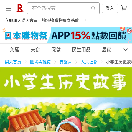
登入
立即加入樂天會員，讓您邊購物邊賺點數！
購物網分類
免運
美食
保健
民生用品
居家
3C
樂天首頁
圖書與雜誌
有聲書
人文社會
小学生历史故
天天免運
美食蛋糕
養生保健
民生用品
居家生活
3C家電
運動休閒
親子玩具
女裝
男裝
化妝保養
情趣用品