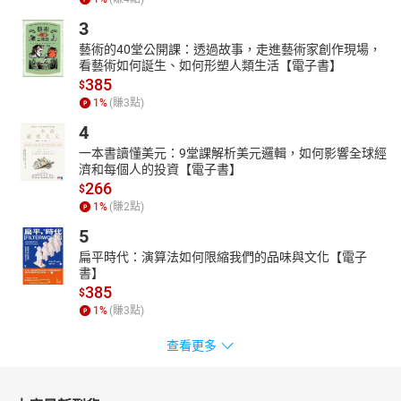
3
藝術的40堂公開課：透過故事，走進藝術家創作現場，
看藝術如何誕生、如何形塑人類生活【電子書】
385
$
1
%
(賺
3
點)
4
一本書讀懂美元：9堂課解析美元邏輯，如何影響全球經
濟和每個人的投資【電子書】
266
$
1
%
(賺
2
點)
5
扁平時代：演算法如何限縮我們的品味與文化【電子
書】
385
$
1
%
(賺
3
點)
查看更多