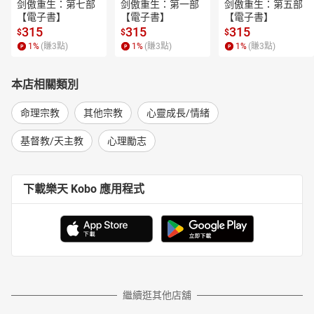
剑傲重生：第七部
剑傲重生：第一部
剑傲重生：第五部
【電子書】
【電子書】
【電子書】
315
315
315
$
$
$
1
%
(賺
3
點)
1
%
(賺
3
點)
1
%
(賺
3
點)
本店相關類別
命理宗教
其他宗教
心靈成長/情緒
基督教/天主教
心理勵志
下載樂天 Kobo 應用程式
繼續逛其他店舖