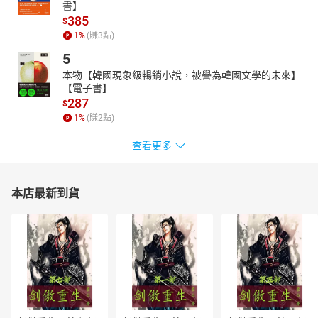
書】
这不仅仅是一次灵修，更是一次委任。
385
$
你被造是为了产生影响。
1
%
(賺
3
點)
你是更大整体的一部分。
5
你生来是为了合作，而非竞争。
本物【韓國現象級暢銷小說，被譽為韓國文學的未來】
让交响乐奏响吧。
【電子書】
287
$
1
%
(賺
2
點)
查看更多
本店最新到貨