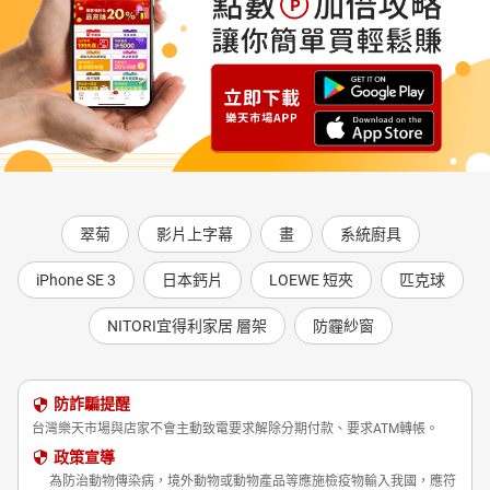
翠菊
影片上字幕
畫
系統廚具
iPhone SE 3
日本鈣片
LOEWE 短夾
匹克球
NITORI宜得利家居 層架
防霾紗窗
防詐騙提醒
台灣樂天市場與店家不會主動致電要求解除分期付款、要求ATM轉帳。
政策宣導
為防治動物傳染病，境外動物或動物產品等應施檢疫物輸入我國，應符