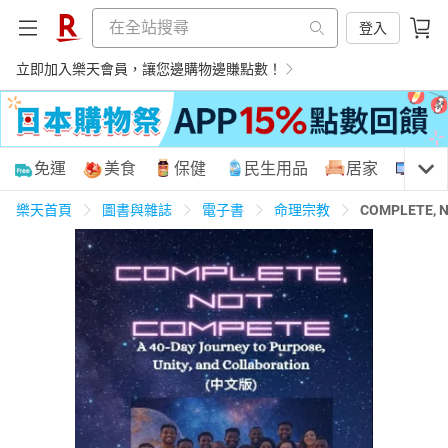
登入
立即加入樂天會員，讓您邊購物邊賺點數！
購物網分類
免運
美食
保健
民生用品
居家
3C
樂天首頁
圖書與雜誌
電子書
命理宗教
COMPLETE, N
天天免運
美食蛋糕
養生保健
民生用品
居家生活
3C家電
運動休閒
親子玩具
女裝
男裝
化妝保養
情趣用品