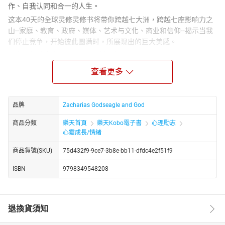
作、自我认同和合一的人生。
这本40天的全球灵修灵修书将带你跨越七大洲，跨越七座影响力之
山--家庭、教育、政府、媒体、艺术与文化、商业和信仰--揭示当我
们停止竞争，开始彼此圆满时，所展现出的巨大美感。
因为合作并非软弱--而是天国的智慧。
回顾真实而感人的故事：
查看更多
• 一位巴西少年，通过自发敬拜平息了一场骚乱
• 一对乌干达夫妇，克服背叛，发起了一场全国性的婚姻运动
品牌
Zacharias Godseagle and God
• 一位新加坡首席执行官，重组公司，服务穷人
• 一个尼日利亚乡村，通过当地酋长和传教士的合作而实现转型
商品分類
樂天首頁
樂天Kobo電子書
心理勵志
心靈成長/情緒
• 两位东非敌对州长，携手重建他们的地区
• 一位前美国政治助理，创建了一个跨党派祈祷网络
商品貨號(SKU)
75d432f9-9ce7-3b8e-bb11-dfdc4e2f51f9
• 一位中东母亲，放弃个人抱负，默默无闻地培养先知
ISBN
9798349548208
这些故事讲述了家庭的重建、国家的变革和命运的开启--并非源于竞
争，而是源于扎根于共同目标的合作。
每个灵修日都包含：
退換貨須知
• 一个引人入胜的合作与协调故事