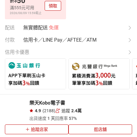
50
$
折
領取
滿555元可用
2026/08/09 15:59
截止
配送
無實體配送
免運
付款
信用卡／LINE Pay／AFTEE／ATM
信用卡優惠
樂天Kobo電子書
4.9
(2188)
追蹤
2.4萬
出貨速度
1 天
回應率
57%
追蹤店家
逛店舖