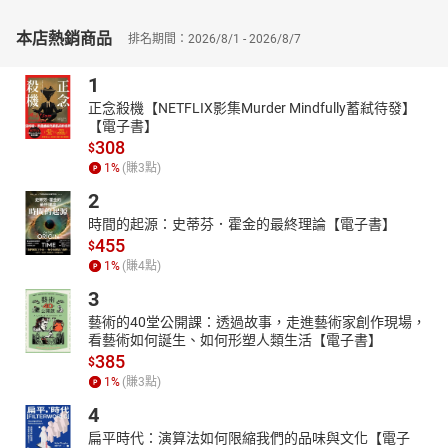
• 一段核心经文，以此主题为中心
• 反思日记提示
本店熱銷商品
排名期間：2026/8/1 - 2026/8/7
• 每日宣告
1
• 一个真挚的祷告，以激发合一和目标
正念殺機【NETFLIX影集Murder Mindfully蓄弒待發】
你将发现：
【電子書】
• 个人如何克服身份危机，获得清晰的认识
308
$
• 家庭如何从生存转向协同
1
%
(賺
3
點)
• 企业和事工如何通过共同建设蓬勃发展
2
• 政府如何通过两党合作治愈伤痛
時間的起源：史蒂芬．霍金的最終理論【電子書】
455
• 国家如何通过发现其救赎目标而崛起
$
1
%
(賺
4
點)
• 如何在文化的七座大山中找到你的影响力
3
特殊工具包括：
藝術的40堂公開課：透過故事，走進藝術家創作現場，
• 七座大山自我评估
看藝術如何誕生、如何形塑人類生活【電子書】
• 目标地图工具包
385
$
• 适用于个人、组织、政府和国家的战略目标规划模板
1
%
(賺
3
點)
• 每日宣告，帮助你保持专注，彰显你的独特之处
4
• 一个目标探索测试，帮助你勇敢地完成你的任务
扁平時代：演算法如何限縮我們的品味與文化【電子