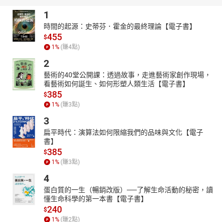
1
時間的起源：史蒂芬．霍金的最終理論【電子書】
455
$
1
%
(賺
4
點)
2
藝術的40堂公開課：透過故事，走進藝術家創作現場，
看藝術如何誕生、如何形塑人類生活【電子書】
385
$
1
%
(賺
3
點)
3
扁平時代：演算法如何限縮我們的品味與文化【電子
書】
385
$
1
%
(賺
3
點)
4
蛋白質的一生（暢銷改版）──了解生命活動的秘密，讀
懂生命科學的第一本書【電子書】
240
$
1
%
(賺
2
點)