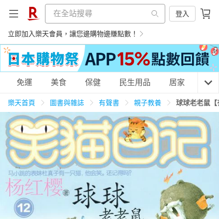
登入
立即加入樂天會員，讓您邊購物邊賺點數！
購物網分類
免運
美食
保健
民生用品
居家
3C
樂天首頁
圖書與雜誌
有聲書
親子教養
球球老老鼠【
天天免運
美食蛋糕
養生保健
民生用品
居家生活
3C家電
運動休閒
親子玩具
女裝
男裝
化妝保養
情趣用品