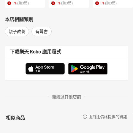
1
%
(賺
3
點)
1
%
(賺
3
點)
1
%
(賺
3
點)
本店相關類別
親子教養
有聲書
下載樂天 Kobo 應用程式
繼續逛其他店舖
相似商品
由飛比價格提供的資訊