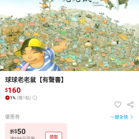
日本購物
電子/紙本書
HOT
球球老老鼠【有聲書】
160
$
1%
(賺1點)
優惠券
一鍵全領
50
$
折
領取
滿555元可用