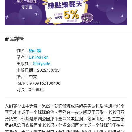
商品詳情
作者：
杨红樱
講者：
Lin Pei Fen
出版社：
Storyside
出版日期：2022/08/03
語言：中文
ISBN：9789152188408
時長：02:58:02
人们都说世事无常。果然，就连修炼成精的老老鼠也没料到，好不
容易才变成了一个球球的他，竟然在一夜之间现了原形。老老鼠万
分绝望，他躲进翠湖公园那个最深的老鼠洞，闭洞思过。对三宝无
尽的思念日夜折磨着老老鼠，他多么想再次变成一个球球陪伴在三
宝身边！于是，他走出洞口，急功近利地到处找好事做，但结果总