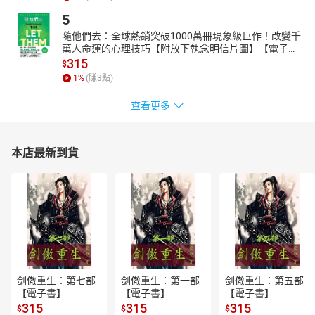
5
隨他們去：全球熱銷突破1000萬冊現象級巨作！改變千
萬人命運的心理技巧【附放下執念明信片圖】【電子
書】
315
$
1
%
(賺
3
點)
查看更多
本店最新到貨
剑傲重生：第七部
剑傲重生：第一部
剑傲重生：第五部
【電子書】
【電子書】
【電子書】
315
315
315
$
$
$