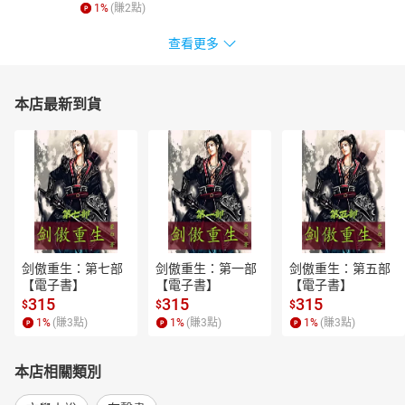
1
%
(賺
2
點)
查看更多
本店最新到貨
剑傲重生：第七部
剑傲重生：第一部
剑傲重生：第五部
【電子書】
【電子書】
【電子書】
315
315
315
$
$
$
1
%
(賺
3
點)
1
%
(賺
3
點)
1
%
(賺
3
點)
本店相關類別