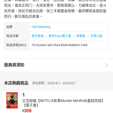
而出，强攻正阳门、大闹宝慧寺、智取琅琊山、力破降龙庄、恶斗
伏虎坡、徐伦巧结女红颜、张三丰掌震金刚佛。最终鞭高金镫凯旋
而归，剿灭叛乱的故事。
品牌
CNPeReading
商品分類
樂天首頁
樂天Kobo電子書
有聲書
文學小說
商品貨號(SKU)
7610c444-1ebf-35a9-85db-f68efcd174e9
退換貨須知
本店熱銷商品
排名期間：2026/8/1 - 2026/8/7
1
正念殺機【NETFLIX影集Murder Mindfully蓄弒待發】
【電子書】
308
$