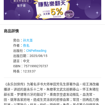
商品詳情
旁白：
孙大圣
作者：
佚名
出版社：
CNPeReading
出版日期：2025/08/15
語言：中文
ISBN：7571999270737
時長：12:33:37
《永乐剑侠传》为著名评书大师单田芳先生原著作品，经王涛改编
播讲，讲述的是永乐十二年，朱棣率文武北巡朝泰山，怀王朱珺在
薛长策、罗镖等爪牙的鼓动下，乘南京空虚发动叛乱，血洗常、
田、姚等各家府地，造成生灵涂炭的悲惨血案；常茂、田再彪力挽
狂澜，以寡敌众，徐方、徐伦、田伯超、朱森、吴贞等众剑侠挺身