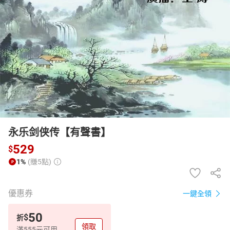
日本購物
電子/紙本書
HOT
永乐剑侠传【有聲書】
529
$
1%
(賺5點)
優惠券
一鍵全領
50
$
折
領取
滿555元可用