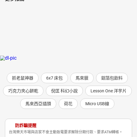
抓老鼠神器
6x7 床包
馬來貘
鋁箔包飲料
巧克力夾心餅乾
倪匡 科幻小說
Lesson One 洋芋片
馬來西亞插頭
荷花
Micro USB線
防詐騙提醒
台灣樂天市場與店家不會主動致電要求解除分期付款、要求ATM轉帳。