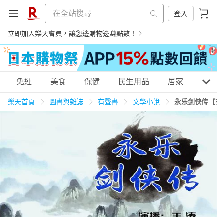
登入
立即加入樂天會員，讓您邊購物邊賺點數！
購物網分類
免運
美食
保健
民生用品
居家
3C
樂天首頁
圖書與雜誌
有聲書
文學小說
永乐剑侠传【
天天免運
美食蛋糕
養生保健
民生用品
居家生活
3C家電
運動休閒
親子玩具
女裝
男裝
化妝保養
情趣用品