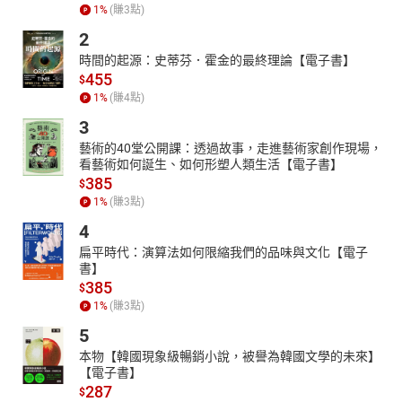
1
%
(賺
3
點)
2
時間的起源：史蒂芬．霍金的最終理論【電子書】
455
$
1
%
(賺
4
點)
3
藝術的40堂公開課：透過故事，走進藝術家創作現場，
看藝術如何誕生、如何形塑人類生活【電子書】
385
$
1
%
(賺
3
點)
4
扁平時代：演算法如何限縮我們的品味與文化【電子
書】
385
$
1
%
(賺
3
點)
5
本物【韓國現象級暢銷小說，被譽為韓國文學的未來】
【電子書】
287
$