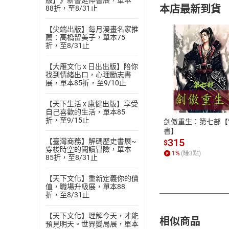
版】》新書延伸書展，單本
本店最新到貨
88折，至8/31止
【尖端出版】每月漫畫名家推
薦：高橋留美子，單本75
折，至8/31止
【大雁文化 x 日出出版】陪你
找到情緒出口，心理勵志書
付款方
展，單本85折，至9/10止
ATM轉帳、信用卡
【天下生活 x 康健出版】享受
自己喜歡的生活，單本85
折，至9/15止
剑傲重生：第七部【
書】
315
【臺灣商務】解碼歷史書展~
$
穿梭時空的閱讀冒險，單本
1
%
(賺
3
點)
85折，至8/31止
【天下文化】重新定義你的價
值，職場升級展，單本88
折，至8/31止
【天下文化】理解今天，才能
相似商品
預見明天。世界變局展，單本