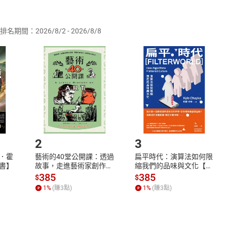
供即為完成之線上服務，經消費者事先同意始提供。」 之商品
排名期間：2026/8/2 - 2026/8/8
訂購本店鋪之商品即代表知悉本店鋪所銷售之商品為電子書，屬
取電子書，不得請求退貨退款。
品
放入
購物車
登入
帳號
欲取消訂單或辦理退貨時，請登入樂天市場，並於「我的訂單」
Shopping cart
Login
將依您的申請進行審核，待審核通過後將為您辦理退款事宜。
市場須以整筆訂單為單位進行取消/退貨，恕無法以單支商品取消
如何開始使用？
.選擇閱讀載具
Step2.
2
3
．霍
藝術的40堂公開課：透過
扁平時代：演算法如何限
書】
故事，走進藝術家創作現
縮我們的品味與文化【電
場，看藝術如何誕生、如
子書】
385
385
$
$
何形塑人類生活【電子
1
%
(賺
3
點)
1
%
(賺
3
點)
書】