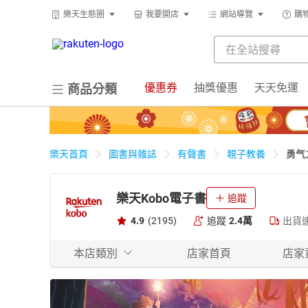
樂天生態圈
我要開店
網站導覽
購
優惠券
抽獎優惠
天天免運
商品分類
勇气
樂天首頁
圖書與雜誌
有聲書
親子教養
樂天Kobo電子書
追蹤
4.9
(2195)
追蹤
2.4萬
出貨
本店類別
店家首頁
店家