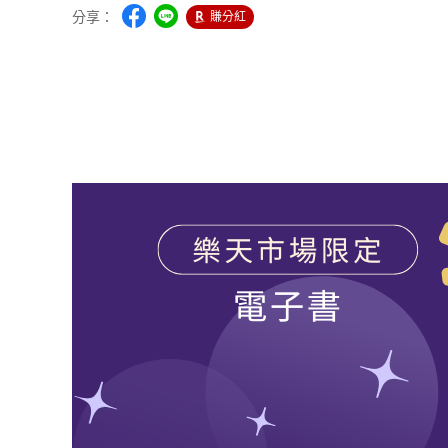
分享：
賺分紅