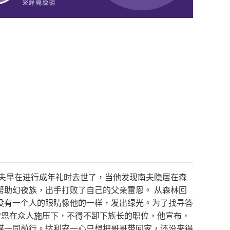
南夫早在进行成年礼时去世了，当他发现南夫隐居在森
帮助幻夜族，出手打败了自己的父亲雷恩。 从森林回
没有一个人的眼睛像他的一样，发出绿光。为了找寻答
雷恩在众人施压下，不得不卸下族长的职位，他宣布，
谋一同前行。达利安一心只想把哥哥带回家，还没来得