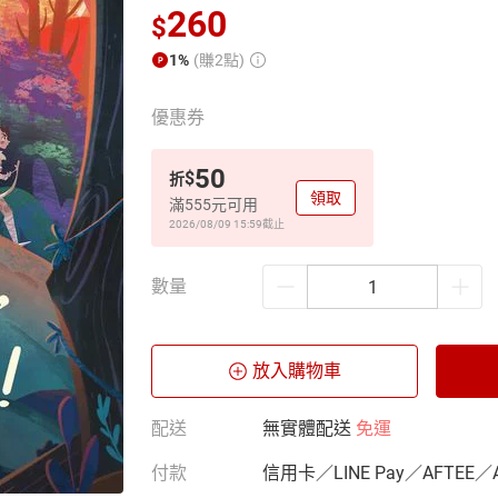
260
$
1%
(賺2點)
優惠券
50
$
折
領取
滿555元可用
2026/08/09 15:59
截止
數量
放入購物車
配送
無實體配送
免運
付款
信用卡／LINE Pay／AFTEE／