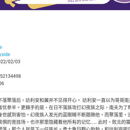
e
yside
2/02/03
52134498
06
不落聚落后，达利安和翼并不见得开心。 达利安一直以为哥哥
喜忧参半。更棘手的是，在日不落族攻打幻夜族之际，南夫为了
身世感到害怕。幻夜族人发光的蓝眼睛不断跟随他，而聚落里，
畏惧的竞技场，也许那里隐藏着他所有的记忆…… 此时，败北的
聚落，那个人就是下一任族长。勇士鲁玛野心勃勃，和达利安密