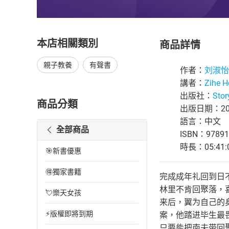
本店相關類別
商品詳情
親子教養
有聲書
作者：
刘淑怡
講者：
Zihe H
出版社：
Stor
商品分類
出版日期：202
語言：中文
全部商品
ISBN：97891
時長：05:41:
🎯新書優惠
🉐獨家書籍
完成成年礼回到日
林里不肯回聚落，
💘樂天女孩
来后，翼为自己的
⚡版權即將到期
案，他踏进毕生最
只要能把南夫带回