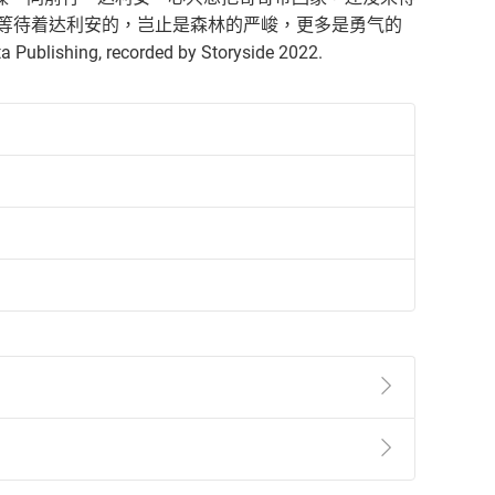
面等待着达利安的，岂止是森林的严峻，更多是勇气的
Publishing, recorded by Storyside 2022.
準則
第
2
條第
5
款之規定，「非以有形媒介提供之數位