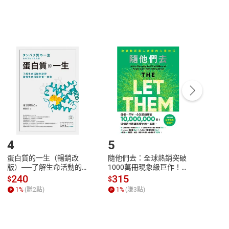
，不適用消保法第
19
條第
1
項七日內無條件退貨之規
非以有形媒介提供之數位內容，消費者同意若訂購後
付款
方式
完成
訂單
中點選「瀏覽訂單明細」
>
「申請取消訂單
/
退
Payment
Complete
/退貨。
登入帳號，下載書籍後看書
4
5
6
蛋白質的一生（暢銷改
隨他們去：全球熱銷突破
理當
版）──了解生命活動的
1000萬冊現象級巨作！
快樂
秘密，讀懂生命科學的第
改變千萬人命運的心理技
理解
240
315
30
$
$
$
一本書【電子書】
巧【附放下執念明信片
慮、
1
%
(賺
2
點)
1
%
(賺
3
點)
1
%
圖】【電子書】
書】