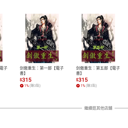
式
退換貨規範
、LINE PAY、AFTEE
本店是否提供消費者保護法七日猶
之權利，遽消費者保護法及通訊交
電子
剑傲重生：第一部【電子
剑傲重生：第五部【電子
除權合理例外情事適用準則，依商
書】
書】
質各有不同規定。詳細退換貨說明
315
315
$
$
照各商品說明。
1
%
(賺
3
點)
1
%
(賺
3
點)
詳細說明
繼續逛其他店舖