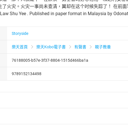
生了火灾。火灾一事尚未查清，翼却在这个时候失踪了！ 在前
 Shu Yee . Published in paper format in Malaysia by Odonata 
Storyside
樂天首頁
樂天Kobo電子書
有聲書
親子教養
76188005-b57e-3f37-8804-1515d466ba1a
9789152134498
者保護法
第
19
條第
1
項後段
暨
通訊交易解除權合理例外情事適用