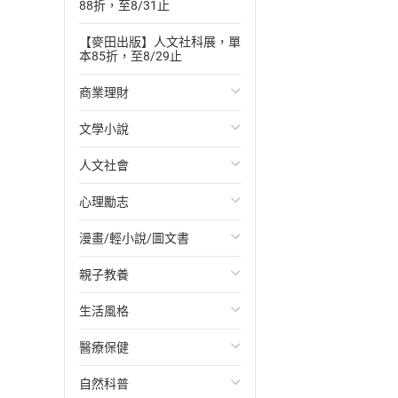
88折，至8/31止
【麥田出版】人文社科展，單
本85折，至8/29止
商業理財
文學小說
投資理財
人文社會
經濟/趨勢
歐美文學
心理勵志
財務/金融
日本文學
國際關係
漫畫/輕小說/圖文書
管理/領導
韓國文學
政治
心靈成長/情緒
親子教養
職場工作術
華文文學
社會科學
人際關係
輕小說
生活風格
成功法
經典文學
台灣/中國歷史
兩性關係
奇幻/科幻
教育現場
醫療保健
行銷/廣告
成長/家庭生活小說
日/韓歷史
心理學
愛情故事
兒童文學/故事
飲食/食譜
自然科普
傳記
懸疑/推理小說
其他歷史/史學
職場/社會寫實
兒童科普/學習
健身/美顏
健康/養生