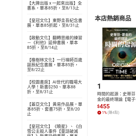
【大牌出版 x 一起來出版】全
內容或一經提
書系，單本85折，至8/13止
購書須知
定。
本店熱銷商品
(
二
)
消費者
【皇冠文化】東野圭吾紀念書
展，單本85折起，至8/31止
且已下載
/
存
挑選
商
退貨方式：您
【啟動文化】翻轉思維的練習
Choose
－《利他》延伸書展，單本
貨」，本店鋪
85折，至8/14止
請注意，樂天
購書後，
【橡樹林文化】一行禪師百歲
誕辰紀念書展，單本85折，
至8/22止
Step1
【校園書房】AI世代的職場大
1
人學！新書$250、單本88
折，至8/31止
時間的起源：史蒂芬
金的最終理論【電子
【蓋亞文化】黃易作品展，單
455
$
本85折、套書75折，至8/20
1
%
(賺
4
點)
止
【皇冠文化】《曉星》、《白
雪公主殺人事件【童話破滅