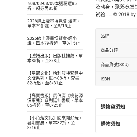
⭐08/03-08/09本週精選85
及动身，聚落竟发
折，領券再85折
试验…… © 2018 by Law
2026線上漫畫博覽會-漫畫，
單本79折起，至8/15止
品牌
2026線上漫畫博覽會-輕小
說，單本79折起，至8/15止
商品分類
【臉譜出版】出版社推薦，單
本85折，至8/8止
商品貨號(SKU)
【皇冠文化】哈利波特繁體中
文版系列，單本88折，套書
ISBN
82折起，至8/31止
【高寶書版】馬伯庸《桃花源
沒事兒》系列延伸書展，單本
85折起，至8/25止
退換貨須知
【小角落文化】閱來閱好玩，
暑期書展，單本82折，至
購物須知
退換貨規定：
8/16止
(
一
)
依
消費