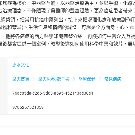
床癌症為核心，中西醫互補，以西醫治療為主，並以手術、化療
合治療理念，不僅體現了吳醫師的豐富經驗，更為癌症患者帶來
部分提綱契領，把常用抗癌中藥列出，接下來把處理化療和放療副
然物和禁忌)、生活作息和情緒的調整，可說是全方面身、心、
論方面，他將各癌症的西方醫學知識完整介紹，再談如何中醫介入
最後都會提供一個案例，教導後進如何使用科學中藥和飲片，展
原水文化
樂天首頁
樂天Kobo電子書
醫療保健
常見疾病
76ac85da-c2d6-3d63-a695-452143ae30e4
9786267521359