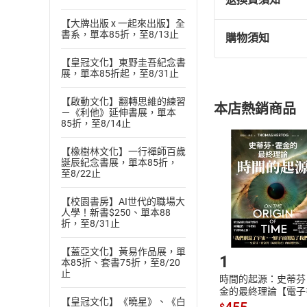
【大牌出版 x 一起來出版】全
書系，單本85折，至8/13止
購物須知
退換貨規定：
(
一
)
依
消費
【皇冠文化】東野圭吾紀念書
展，單本85折起，至8/31止
內容或一經提
購書須知
定。
【啟動文化】翻轉思維的練習
本店熱銷商品
(
二
)
消費者
－《利他》延伸書展，單本
85折，至8/14止
且已下載
/
存
挑選
商
退貨方式：您
【橡樹林文化】一行禪師百歲
Choose
誕辰紀念書展，單本85折，
貨」，本店鋪
至8/22止
請注意，樂天
購書後，
【校園書房】AI世代的職場大
人學！新書$250、單本88
折，至8/31止
Step1
【蓋亞文化】黃易作品展，單
1
本85折、套書75折，至8/20
止
時間的起源：史蒂芬
金的最終理論【電子
【皇冠文化】《曉星》、《白
455
$