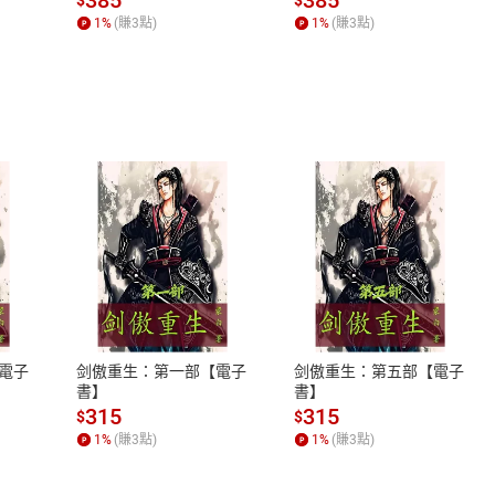
何形塑人類生活【電子
1
%
(賺
3
點)
1
%
(賺
3
點)
書】
式
退換貨規範
、LINE PAY、AFTEE
本店是否提供消費者保護法七日猶
之權利，遽消費者保護法及通訊交
電子
剑傲重生：第一部【電子
剑傲重生：第五部【電子
除權合理例外情事適用準則，依商
書】
書】
質各有不同規定。詳細退換貨說明
315
315
$
$
照各商品說明。
1
%
(賺
3
點)
1
%
(賺
3
點)
詳細說明