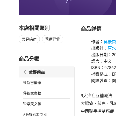
本店相關類別
商品詳情
常見疾病
醫療保健
作者：
吳景崇
出版社：
原水
出版日期：202
商品分類
語言：中文
ISBN：97862
全部商品
檔案格式：EP
閱讀裝置：閱讀器
🎯新書優惠
🉐獨家書籍
9大癌症互補療法
大腸癌、肺癌、乳
💘樂天女孩
中西聯手控制癌症
⚡版權即將到期