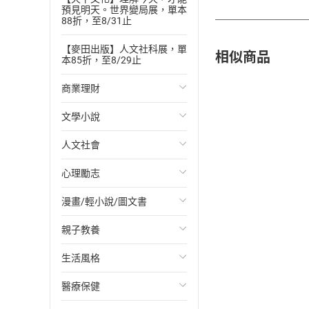
預見明天。世界變局展，單本
88折，至8/31止
【麥田出版】人文社科展，單
相似商品
本85折，至8/29止
商業理財
文學小說
投資理財
人文社會
經濟/趨勢
歐美文學
心理勵志
財務/金融
日本文學
國際關係
漫畫/輕小說/圖文書
管理/領導
韓國文學
政治
心靈成長/情緒
親子教養
職場工作術
華文文學
社會科學
人際關係
輕小說
生活風格
成功法
經典文學
台灣/中國歷史
兩性關係
奇幻/科幻
教育現場
醫療保健
行銷/廣告
成長/家庭生活小說
日/韓歷史
心理學
愛情故事
兒童文學/故事
飲食/食譜