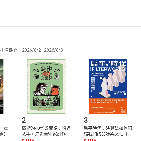
者保護法
第
19
條第
1
項後段
暨
通訊交易解除權合理例外情事適用
供即為完成之線上服務，經消費者事先同意始提供。」 之商品
排名期間：2026/8/2 - 2026/8/8
訂購本店鋪之商品即代表知悉本店鋪所銷售之商品為電子書，屬
取電子書，不得請求退貨退款。
品
放入
購物車
登入
帳號
欲取消訂單或辦理退貨時，請登入樂天市場，並於「我的訂單」
Shopping cart
Login
將依您的申請進行審核，待審核通過後將為您辦理退款事宜。
市場須以整筆訂單為單位進行取消/退貨，恕無法以單支商品取消
如何開始使用？
.選擇閱讀載具
Step2.
2
3
．霍
藝術的40堂公開課：透過
扁平時代：演算法如何限
書】
故事，走進藝術家創作現
縮我們的品味與文化【電
場，看藝術如何誕生、如
子書】
385
385
$
$