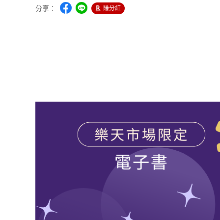
分享：
賺分紅