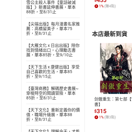
雪公主殺人事件【童話破滅
1
%
(賺
4
點)
版】》新書延伸書展，單本
88折，至8/31止
【尖端出版】每月漫畫名家推
薦：高橋留美子，單本75
本店最新到貨
折，至8/31止
【大雁文化 x 日出出版】陪你
找到情緒出口，心理勵志書
展，單本85折，至9/10止
【天下生活 x 康健出版】享受
自己喜歡的生活，單本85
付款方
折，至9/15止
ATM轉帳、信用卡
【臺灣商務】解碼歷史書展~
穿梭時空的閱讀冒險，單本
85折，至8/31止
剑傲重生：第七部【
書】
【天下文化】重新定義你的價
315
$
值，職場升級展，單本88
1
%
(賺
3
點)
折，至8/31止
【天下文化】理解今天，才能