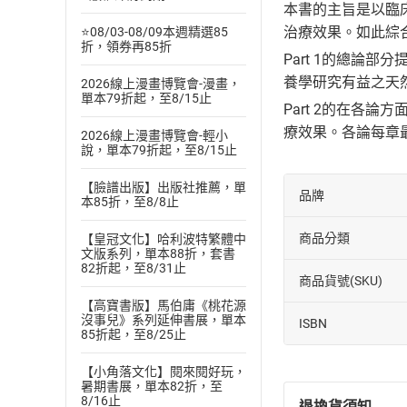
本書的主旨是以臨
治療效果。如此綜
⭐08/03-08/09本週精選85
折，領券再85折
Part 1的總論
養學研究有益之天
2026線上漫畫博覽會-漫畫，
單本79折起，至8/15止
Part 2的在各
療效果。各論每章
2026線上漫畫博覽會-輕小
說，單本79折起，至8/15止
【臉譜出版】出版社推薦，單
品牌
本85折，至8/8止
商品分類
【皇冠文化】哈利波特繁體中
文版系列，單本88折，套書
82折起，至8/31止
商品貨號(SKU)
【高寶書版】馬伯庸《桃花源
沒事兒》系列延伸書展，單本
ISBN
85折起，至8/25止
【小角落文化】閱來閱好玩，
暑期書展，單本82折，至
8/16止
退換貨須知