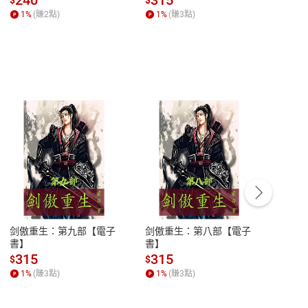
一本書【電子書】
巧【附放下執念明信片
慮、
1
%
(賺
2
點)
1
%
(賺
3
點)
1
%
圖】【電子書】
書】
客服資訊
豫期
服務時間：週一到週五 10:00-12:00、
易解
13:00-17:00 (國定假日及例假日休息)
剑傲重生：第九部【電子
剑傲重生：第八部【電子
潜水史
品性
客服電話：0080-1857077
書】
書】
andari
al) Sc
請參
客服信箱：
聯絡店家
315
315
13
$
$
$
r【電
1
%
(賺
3
點)
1
%
(賺
3
點)
1
%