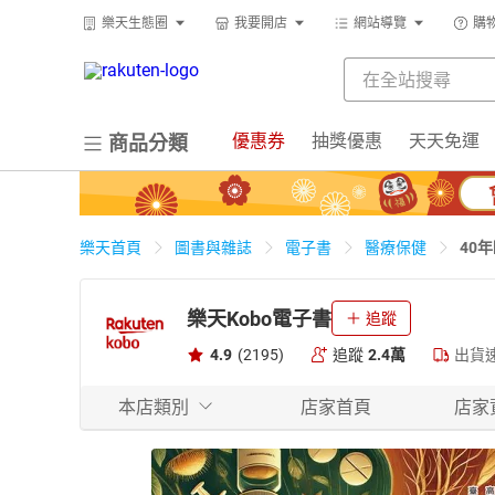
樂天生態圈
我要開店
網站導覽
購
優惠券
抽獎優惠
天天免運
商品分類
40
樂天首頁
圖書與雜誌
電子書
醫療保健
樂天Kobo電子書
追蹤
4.9
(2195)
追蹤
2.4萬
出貨
本店類別
店家首頁
店家