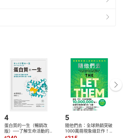
準則
第
2
條第
5
款之規定，「非以有形媒介提供之數位
，不適用消保法第
19
條第
1
項七日內無條件退貨之規
非以有形媒介提供之數位內容，消費者同意若訂購後
付款
方式
完成
訂單
中點選「瀏覽訂單明細」
>
「申請取消訂單
/
退
Payment
Complete
/退貨。
登入帳號，下載書籍後看書
4
5
6
蛋白質的一生（暢銷改
隨他們去：全球熱銷突破
理當
版）──了解生命活動的
1000萬冊現象級巨作！
快樂
秘密，讀懂生命科學的第
改變千萬人命運的心理技
理解
240
315
30
$
$
$