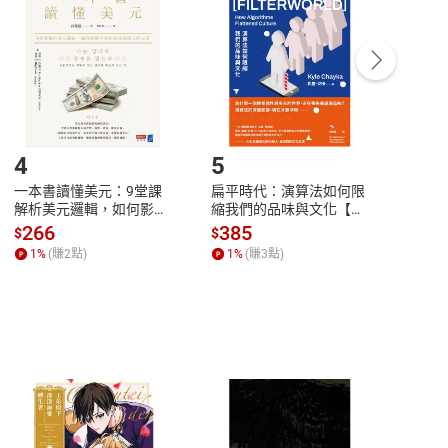
中點選「瀏覽訂單明細」
>
「申請取消訂單
/
退
Payment
Complete
/退貨。
登入帳號，下載書籍後看書
4
5
6
一本書讀懂美元：9堂課
扁平時代：演算法如何限
本物
解析美元邏輯，如何影響
縮我們的品味與文化【電
說，
全球經濟和每個人的投資
子書】
來】
266
385
28
$
$
$
【電子書】
1
%
(賺
2
點)
1
%
(賺
3
點)
1
%