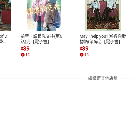
式
退換貨規範
、LINE PAY、AFTEE
本店是否提供消費者保護法七日猶
之權利，遽消費者保護法及通訊交
of D
前輩，請跟我交往(第6
May I help you? 漸近戀愛
除權合理例外情事適用準則，依商
有聲
話)完【電子書】
物語(第5話)【電子書】
質各有不同規定。詳細退換貨說明
39
39
$
$
照各商品說明。
1
%
1
%
詳細說明
繼續逛其他店舖