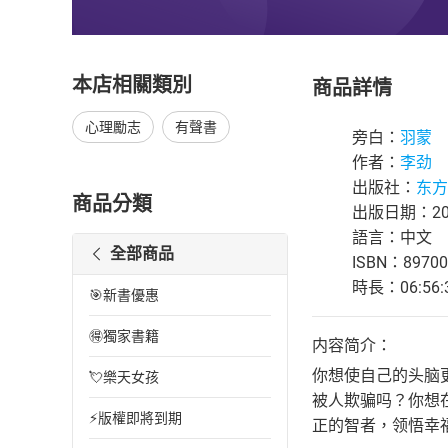
本店相關類別
商品詳情
心理勵志
有聲書
旁白：
羽蒙
作者：
李劲
出版社：
东方
商品分類
出版日期：202
語言：中文
全部商品
ISBN：89700
時長：06:56:
🎯新書優惠
🉐獨家書籍
内容简介：
你想使自己的头脑
💘樂天女孩
被人欺骗吗？你想
⚡版權即將到期
正的智者，领悟幸