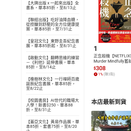
退貨方式：您
【大牌出版 x 一起來出版】全
Choose
書系，單本85折，至8/13止
貨」，本店鋪
請注意，樂天
【聯經出版】吃好油降血糖，
購書後，
從控醣到舒壓的全方位健康提
案，單本85折，至7/31止
Step1
【皇冠文化】東野圭吾紀念書
展，單本85折起，至8/31止
1
正念殺機【NETFLI
【啟動文化】翻轉思維的練習
Murder Mindfully
－《利他》延伸書展，單本
發】【電子書】
308
85折，至8/14止
$
1
%
(賺
3
點)
【橡樹林文化】一行禪師百歲
誕辰紀念書展，單本85折，
至8/22止
【校園書房】AI世代的職場大
本店最新到貨
人學！新書$250、單本88
折，至8/31止
【蓋亞文化】黃易作品展，單
本85折、套書75折，至8/20