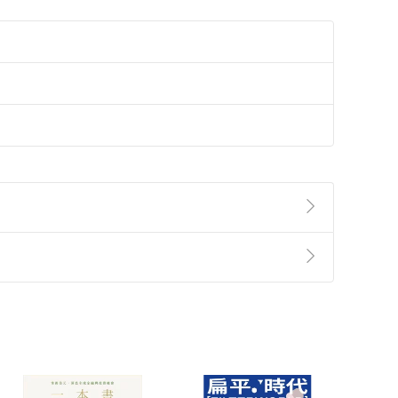
準則
第
2
條第
5
款之規定，「非以有形媒介提供之數位
，不適用消保法第
19
條第
1
項七日內無條件退貨之規
非以有形媒介提供之數位內容，消費者同意若訂購後
付款
方式
完成
訂單