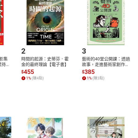
欲取消訂單或辦理退貨時，請登入樂天市場，並於「我的訂單」
Shopping cart
Login
將依您的申請進行審核，待審核通過後將為您辦理退款事宜。
市場須以整筆訂單為單位進行取消/退貨，恕無法以單支商品取消
如何開始使用？
.選擇閱讀載具
Step2.
2
3
X影集
時間的起源：史蒂芬．霍
藝術的40堂公開課：透過
蓄弒待
金的最終理論【電子書】
故事，走進藝術家創作現
場，看藝術如何誕生、如
455
385
$
$
何形塑人類生活【電子
1
%
(賺
4
點)
1
%
(賺
3
點)
書】