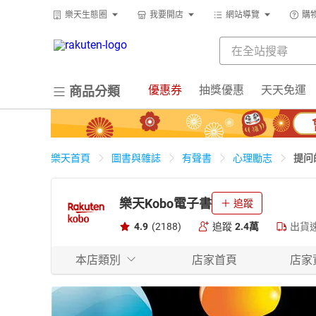
樂天生態圈
我要開店
網站導覽
購
優惠券
抽獎優惠
天天免運
商品分類
提问
樂天首頁
圖書與雜誌
有聲書
心理勵志
樂天Kobo電子書
追蹤
4.9
(2188)
追蹤
2.4萬
出貨
本店類別
店家首頁
店家