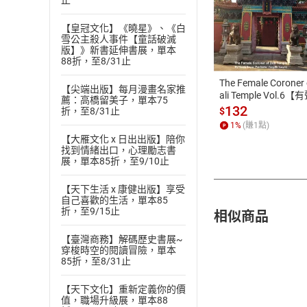
止
付款方
【皇冠文化】《曉星》、《白
雪公主殺人事件【童話破滅
版】》新書延伸書展，單本
ATM轉帳、信用卡
88折，至8/31止
The Female Coroner 
【尖端出版】每月漫畫名家推
ali Temple Vol.6【
薦：高橋留美子，單本75
書】
132
$
折，至8/31止
1
%
(賺
1
點)
【大雁文化 x 日出出版】陪你
找到情緒出口，心理勵志書
展，單本85折，至9/10止
【天下生活 x 康健出版】享受
自己喜歡的生活，單本85
相似商品
折，至9/15止
【臺灣商務】解碼歷史書展~
穿梭時空的閱讀冒險，單本
85折，至8/31止
【天下文化】重新定義你的價
值，職場升級展，單本88