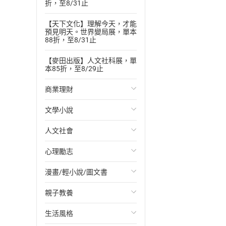
折，至8/31止
【天下文化】理解今天，才能
預見明天。世界變局展，單本
88折，至8/31止
【麥田出版】人文社科展，單
本85折，至8/29止
商業理財
文學小說
投資理財
人文社會
經濟/趨勢
歐美文學
心理勵志
財務/金融
日本文學
國際關係
漫畫/輕小說/圖文書
管理/領導
韓國文學
政治
心靈成長/情緒
親子教養
職場工作術
華文文學
社會科學
人際關係
輕小說
生活風格
成功法
經典文學
台灣/中國歷史
兩性關係
奇幻/科幻
教育現場