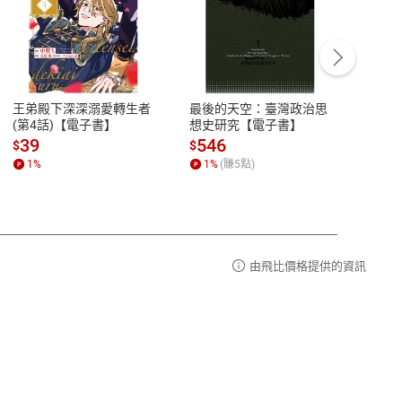
客服資訊
豫期
服務時間：週一到週五 10:00-12:00、
易解
13:00-17:00 (國定假日及例假日休息)
王弟殿下深深溺愛轉生者
最後的天空：臺灣政治思
鬼島
品性
客服電話：0080-1857077
(第4話)【電子書】
想史研究【電子書】
小事
請參
客服信箱：
聯絡店家
39
546
33
$
$
$
1
%
1
%
(賺
5
點)
1
%
由飛比價格提供的資訊