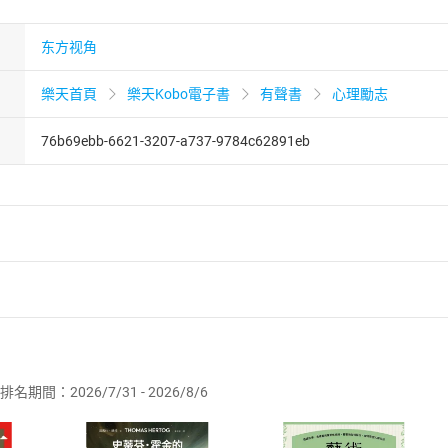
东方视角
樂天首頁
樂天Kobo電子書
有聲書
心理勵志
76b69ebb-6621-3207-a737-9784c62891eb
者保護法
第
19
條第
1
項後段
暨
通訊交易解除權合理例外情事適用
供即為完成之線上服務，經消費者事先同意始提供。」 之商品
排名期間：2026/7/31 - 2026/8/6
訂購本店鋪之商品即代表知悉本店鋪所銷售之商品為電子書，屬
取電子書，不得請求退貨退款。
品
放入
購物車
登入
帳號