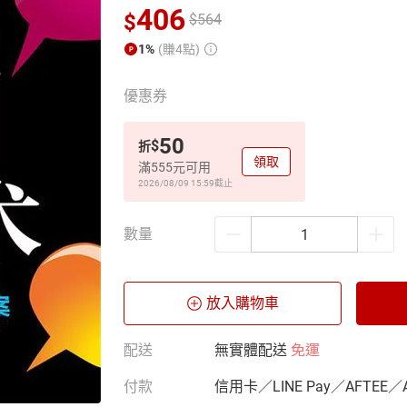
406
$
$
564
1%
(賺4點)
優惠券
50
$
折
領取
滿555元可用
2026/08/09 15:59
截止
數量
放入購物車
配送
無實體配送
免運
付款
信用卡／LINE Pay／AFTEE／