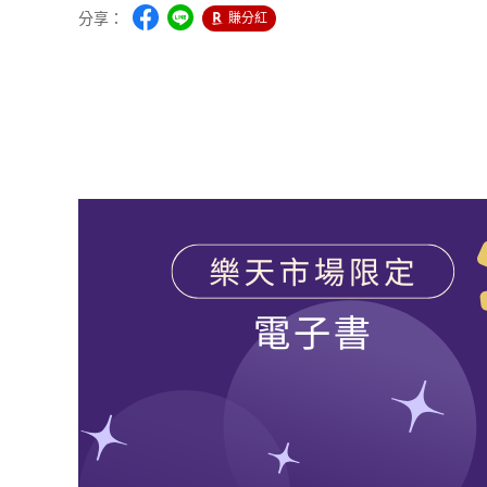
分享：
賺分紅