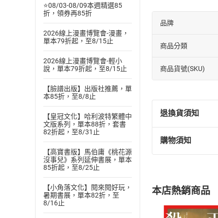
⭐08/03-08/09本週精選85
折，領券再85折
品牌
2026線上漫畫博覽會-漫畫，
單本79折起，至8/15止
商品分類
2026線上漫畫博覽會-輕小
商品貨號(SKU)
說，單本79折起，至8/15止
【臉譜出版】出版社推薦，單
本85折，至8/8止
退換貨須知
【皇冠文化】哈利波特繁體中
文版系列，單本88折，套書
82折起，至8/31止
購物須知
退換貨規定：
【高寶書版】馬伯庸《桃花源
(
一
)
依
消費
沒事兒》系列延伸書展，單本
85折起，至8/25止
內容或一經提
購書須知
定。
【小角落文化】閱來閱好玩，
本店熱銷商品
(
二
)
消費者
暑期書展，單本82折，至
8/16止
且已下載
/
存
挑選
商