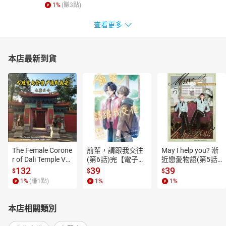
1
%
(賺
3
點)
查看更多
本店最新到貨
The Female Corone
前輩，請跟我交往
May I help you? 漸
r of Dali Temple Vo
(第6話)完【電子
近戀愛物語(第5話)
l.6【有聲書】
書】
【電子書】
132
39
39
$
$
$
1
%
(賺
1
點)
1
%
1
%
本店相關類別