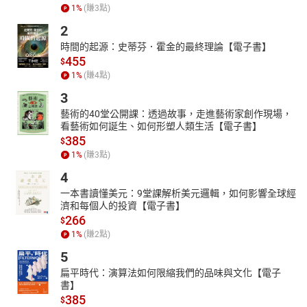
1
%
(賺
3
點)
2
時間的起源：史蒂芬．霍金的最終理論【電子書】
455
$
1
%
(賺
4
點)
3
藝術的40堂公開課：透過故事，走進藝術家創作現場，
看藝術如何誕生、如何形塑人類生活【電子書】
385
$
1
%
(賺
3
點)
4
一本書讀懂美元：9堂課解析美元邏輯，如何影響全球經
濟和每個人的投資【電子書】
266
$
1
%
(賺
2
點)
5
扁平時代：演算法如何限縮我們的品味與文化【電子
書】
385
$