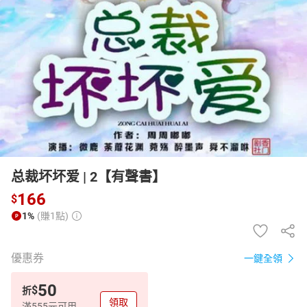
日本購物
電子/紙本書
HOT
总裁坏坏爱 | 2【有聲書】
166
$
1%
(賺1點)
優惠券
一鍵全領
50
$
折
領取
滿555元可用