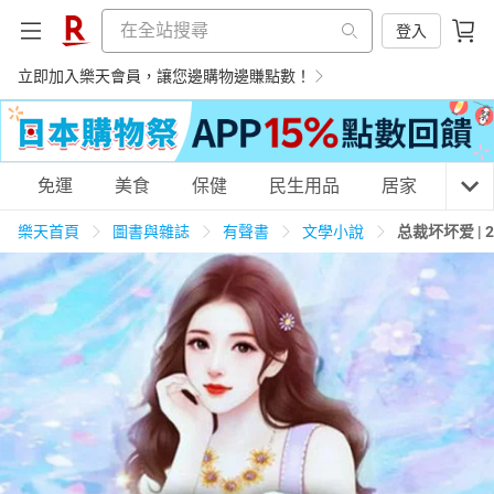
登入
立即加入樂天會員，讓您邊購物邊賺點數！
購物網分類
免運
美食
保健
民生用品
居家
3C
樂天首頁
圖書與雜誌
有聲書
文學小說
总裁坏坏爱 |
天天免運
美食蛋糕
養生保健
民生用品
居家生活
3C家電
運動休閒
親子玩具
女裝
男裝
化妝保養
情趣用品