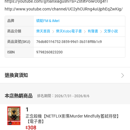
https://youtube.com/@tianxiagushi?si=ZstiltPoiwO0g4fT
http://www.youtube.com/channel/UC2yhCURng4uUjphEqZwKig/
品牌
蜻蜓FM & iMerl
商品分類
樂天首頁
樂天Kobo電子書
有聲書
文學小說
商品貨號(SKU)
76db801f-6752-3859-99d1-3b318ff8b1c9
ISBN
9798260823200
退換貨須知
本店熱銷商品
排名期間：2026/7/31 - 2026/8/6
1
正念殺機【NETFLIX影集Murder Mindfully蓄弒待發】
【電子書】
308
$