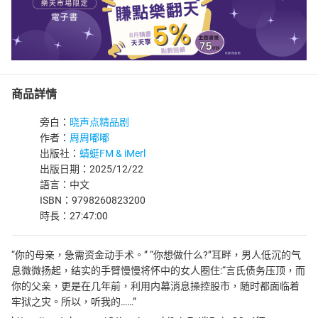
商品詳情
旁白：
晓声点精品剧
作者：
周周嘟嘟
出版社：
蜻蜓FM & iMerl
出版日期：2025/12/22
語言：中文
ISBN：9798260823200
時長：27:47:00
“你的母亲，急需资金动手术。” “你想做什么?”耳畔，男人低沉的气
息微微扬起，结实的手臂慢慢将怀中的女人圈住:“言氏债务压顶，而
你的父亲，更是在几年前，利用内幕消息操控股市，随时都面临着
牢狱之灾。所以，听我的……”