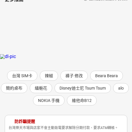
台灣 SIM卡
辣椒
褲子 修改
Beara Beara
簡約桌布
緬梔花
Disney迪士尼 Tsum Tsum
alo
NOKIA 手機
維他命B12
防詐騙提醒
台灣樂天市場與店家不會主動致電要求解除分期付款、要求ATM轉帳。