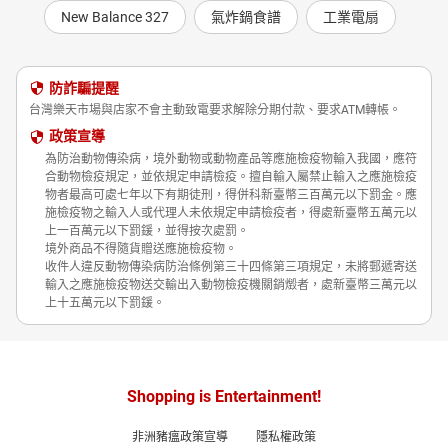
New Balance 327
氣炸鍋食譜
工業電扇
防詐騙提醒
台灣樂天市場與店家不會主動致電要求解除分期付款、要求ATM轉帳。
政策宣導
為防治動物傳染病，境外動物或動物產品等應施檢疫物輸入我國，應符
合動物檢疫規定，並依規定申請檢疫。擅自輸入屬禁止輸入之應施檢疫
物者最高可處七年以下有期徒刑，得併科新臺幣三百萬元以下罰金。應
施檢疫物之輸入人或代理人未依規定申請檢疫者，得處新臺幣五萬元以
上一百萬元以下罰鍰，並得按次處罰。
境外商品不得隨貨贈送應施檢疫物。
收件人違反動物傳染病防治條例第三十四條第三項規定，未將郵遞寄送
輸入之應施檢疫物送交輸出入動物檢疫機關銷燬者，處新臺幣三萬元以
上十五萬元以下罰鍰。
Shopping is Entertainment!
非洲豬瘟政策宣導
隱私權政策