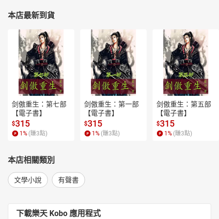
本店最新到貨
剑傲重生：第七部
剑傲重生：第一部
剑傲重生：第五部
【電子書】
【電子書】
【電子書】
315
315
315
$
$
$
1
%
(賺
3
點)
1
%
(賺
3
點)
1
%
(賺
3
點)
本店相關類別
文學小說
有聲書
下載樂天 Kobo 應用程式