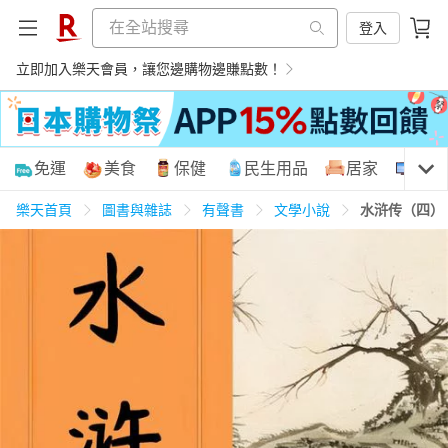
登入
立即加入樂天會員，讓您邊購物邊賺點數！
購物網分類
免運
美食
保健
民生用品
居家
3C
樂天首頁
圖書與雜誌
有聲書
文學小說
水浒传（四）
天天免運
美食蛋糕
養生保健
民生用品
居家生活
3C家電
運動休閒
親子玩具
女裝
男裝
化妝保養
情趣用品