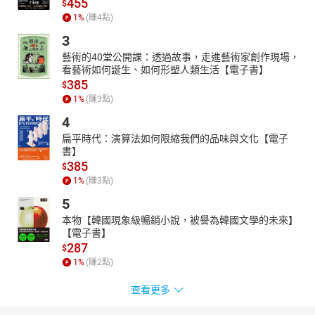
455
$
1
%
(賺
4
點)
3
藝術的40堂公開課：透過故事，走進藝術家創作現場，
看藝術如何誕生、如何形塑人類生活【電子書】
385
$
1
%
(賺
3
點)
4
扁平時代：演算法如何限縮我們的品味與文化【電子
書】
385
$
1
%
(賺
3
點)
5
本物【韓國現象級暢銷小說，被譽為韓國文學的未來】
【電子書】
287
$
1
%
(賺
2
點)
查看更多