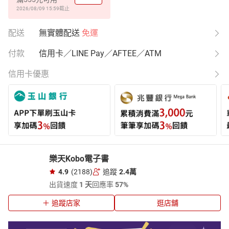
2026/08/09 15:59
截止
配送
無實體配送
免運
付款
信用卡／LINE Pay／AFTEE／ATM
信用卡優惠
樂天Kobo電子書
4.9
(2188)
追蹤
2.4萬
出貨速度
1 天
回應率
57%
追蹤店家
逛店舖