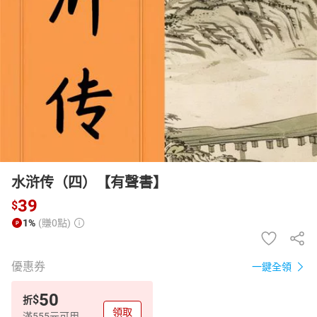
日本購物
電子/紙本書
HOT
水浒传（四）【有聲書】
39
$
1%
(賺0點)
優惠券
一鍵全領
50
$
折
領取
滿555元可用