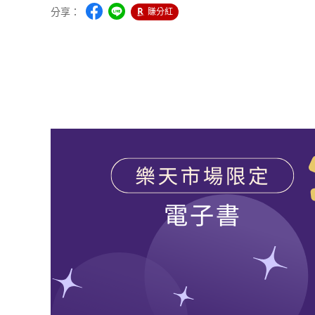
分享：
賺分紅