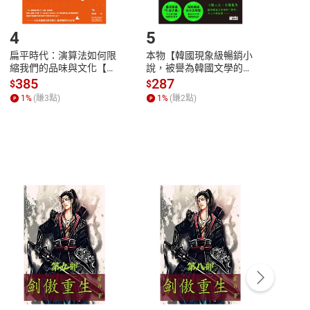
登入帳號，下載書籍後看書
4
5
6
扁平時代：演算法如何限
本物【韓國現象級暢銷小
蛋白
縮我們的品味與文化【電
說，被譽為韓國文學的未
版）─
子書】
來】【電子書】
秘密
385
287
24
$
$
$
一本
1
%
(賺
3
點)
1
%
(賺
2
點)
1
%
客服資訊
豫期
服務時間：週一到週五 10:00-12:00、
易解
13:00-17:00 (國定假日及例假日休息)