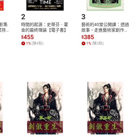
.選擇閱讀載具
Step2.
2
3
X影集
時間的起源：史蒂芬．霍
藝術的40堂公開課：透過
蓄弒待
金的最終理論【電子書】
故事，走進藝術家創作現
場，看藝術如何誕生、如
455
385
$
$
何形塑人類生活【電子
1
%
(賺
4
點)
1
%
(賺
3
點)
書】
式
退換貨規範
、LINE PAY、AFTEE
本店是否提供消費者保護法七日猶
之權利，遽消費者保護法及通訊交