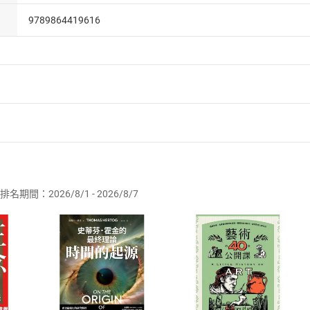
9789864419616
者保護法
第
19
條第
1
項後段
暨
通訊交易解除權合理例外情事適用
供即為完成之線上服務，經消費者事先同意始提供。」 之商品
排名期間：2026/8/1 - 2026/8/7
訂購本店鋪之商品即代表知悉本店鋪所銷售之商品為電子書，屬
取電子書，不得請求退貨退款。
品
放入
購物車
登入
帳號
欲取消訂單或辦理退貨時，請登入樂天市場，並於「我的訂單」
Shopping cart
Login
將依您的申請進行審核，待審核通過後將為您辦理退款事宜。
市場須以整筆訂單為單位進行取消/退貨，恕無法以單支商品取消
如何開始使用？