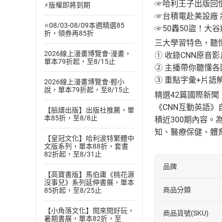
☞哈利王子出版回
⚡版權即將到期
☞台積電赴美設廠
⭐08/03-08/09本週精選85
☞50轟50盜！大
折，領券再85折
三大學習特色，聽懂
2026線上漫畫博覽會-漫畫，
① 收錄CNN原音
單本79折起，至8/15止
② 主播帶你聽懂
③ 重點字彙+片語
2026線上漫畫博覽會-輕小
說，單本79折起，至8/15止
精選42篇國際新聞
《CNN互動英語》
【臉譜出版】出版社推薦，單
本85折，至8/8止
積近300期內容。
知、醫療保健、體
【皇冠文化】哈利波特繁體中
文版系列，單本88折，套書
82折起，至8/31止
品牌
【高寶書版】馬伯庸《桃花源
沒事兒》系列延伸書展，單本
商品分類
85折起，至8/25止
【小角落文化】閱來閱好玩，
商品貨號(SKU)
暑期書展，單本82折，至