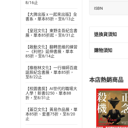
8/16止
ISBN
【大牌出版 x 一起來出版】全
書系，單本85折，至8/13止
【皇冠文化】東野圭吾紀念書
退換貨須知
展，單本85折起，至8/31止
【啟動文化】翻轉思維的練習
購物須知
－《利他》延伸書展，單本
退換貨規定：
85折，至8/14止
(
一
)
依
消費
內容或一經提
【橡樹林文化】一行禪師百歲
誕辰紀念書展，單本85折，
購書須知
定。
至8/22止
本店熱銷商品
(
二
)
消費者
且已下載
/
存
【校園書房】AI世代的職場大
挑選
商
人學！新書$250、單本88
退貨方式：您
折，至8/31止
Choose
貨」，本店鋪
【蓋亞文化】黃易作品展，單
請注意，樂天
本85折、套書75折，至8/20
購書後，
止