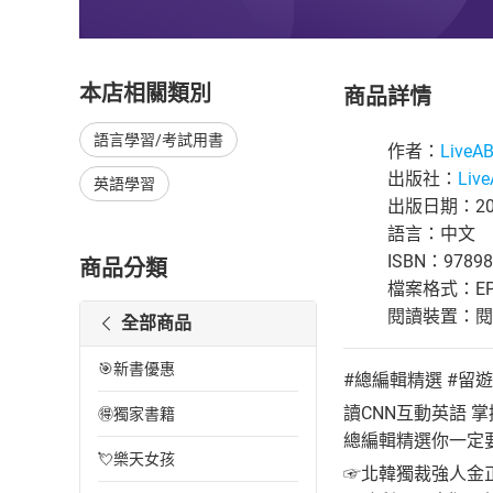
本店相關類別
商品詳情
語言學習/考試用書
作者：
Live
出版社：
Liv
英語學習
出版日期：202
語言：中文
ISBN：97898
商品分類
檔案格式：EP
閱讀裝置：閱讀器
全部商品
🎯新書優惠
#總編輯精選 #留
讀CNN互動英語 
🉐獨家書籍
總編輯精選你一定
💘樂天女孩
☞北韓獨裁強人金