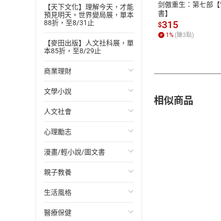
剑傲重生：第七部【
【天下文化】理解今天，才能
書】
預見明天。世界變局展，單本
88折，至8/31止
315
$
1
%
(賺
3
點)
【麥田出版】人文社科展，單
本85折，至8/29止
商業理財
文學小說
投資理財
相似商品
人文社會
經濟/趨勢
歐美文學
心理勵志
財務/金融
日本文學
國際關係
漫畫/輕小說/圖文書
管理/領導
韓國文學
政治
心靈成長/情緒
親子教養
職場工作術
華文文學
社會科學
人際關係
輕小說
生活風格
成功法
經典文學
台灣/中國歷史
兩性關係
奇幻/科幻
教育現場
醫療保健
行銷/廣告
成長/家庭生活小說
日/韓歷史
心理學
愛情故事
兒童文學/故事
飲食/食譜