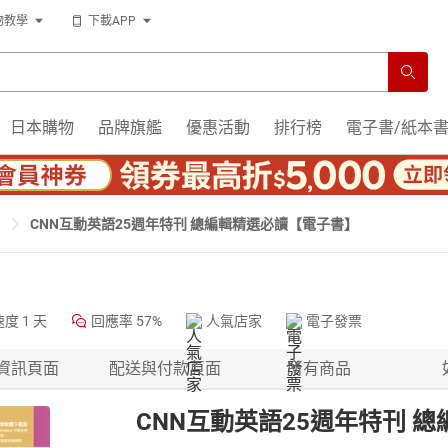
物教學
下載APP
日本購物
品牌旗艦
優惠活動
排行榜
電子書/紙本
CNN互動英語25週年特刊 總編輯精選必讀【電子書】
速度
1 天
回應率
57%
人氣店家
電子發票
資訊頁面
配送與付款頁面
所有商品
CNN互動英語25週年特刊 