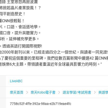
憶錄 王室恩怨再掀波瀾
 將掀起晶片產業旋風！？
谷翔平創造歷史！
CNN很輕鬆！
影片，口語、會話道地學。
各國口音，提升英聽實力。
解析，延伸補充學更多。
，透過英語打開國際視野!
自2000年創刊以來，已經走過四分之一個世紀，與讀者一同見
為了慶祝這個重要的里程碑，我們從數百篇新聞中嚴選42 篇C
育娛樂6大主題，帶領讀者重溫近年全球最具影響力的時刻。"
LiveABC
樂天首頁
樂天Kobo電子書
語言學習/考試用書
英語
7758c52f-4ffe-392a-98aa-e2b719eae4fc