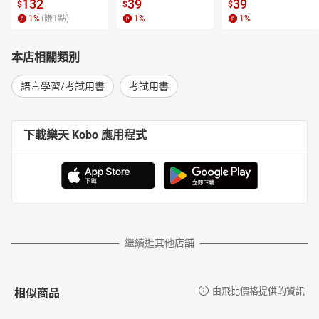
l.6【有聲書】
書】
【電子書】
132
39
39
$
$
$
1
%
(賺
1
點)
1
%
1
%
本店相關類別
語言學習/考試用書
考試用書
下載樂天 Kobo 應用程式
繼續逛其他店舖
相似商品
由飛比價格提供的資訊