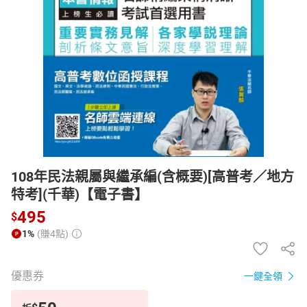
日本購物
電子/紙本書
HOT
108年民法親屬與繼承編(含概要)[高普考／地方
特考](千華)【電子書】
495
$
1%
(賺4點)
優惠券
一鍵全領