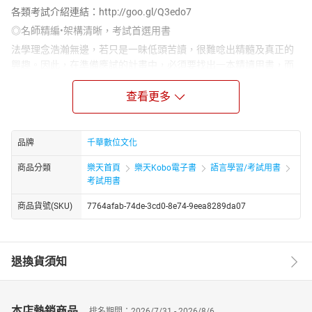
各類考試介紹連結：http://goo.gl/Q3edo7
◎名師精編•架構清晰，考試首選用書
法學理念浩瀚無邊，若只是一昧低頭苦讀，很難唸出精髓及真正的
興趣。因此，在準備應試的計畫中，必須要找出一本精讀用書，而
本書便是由名師依據豐富的學養以及自身通過法律研究所及國家公
職人員三等的考試經驗所編寫，將複雜的民法內容以樹狀圖呈現，
查看更多
讓你在研讀各章前可以快速地掌握整個法條體系，接著在課文內容
編排上也以圖表方式排列對比，減少單純的文字閱讀所帶來的枯燥
感。另外，建議在準備過程中，除了手邊有本書作為中心引導外，
品牌
千華數位文化
也可多多注意重要的期刊文章或是時事新聞，可以將額外獲取的知
商品分類
樂天首頁
樂天Kobo電子書
語言學習/考試用書
識，摘錄於本書相關章節上，等到最後一兩個月總複習階段，只要
考試用書
再將本書再作最後複習即可。
◎重要實務見解，剖析條文意旨
商品貨號(SKU)
7764afab-74de-3cd0-8e74-9eea8289da07
高普考與地方特考所涵蓋的條文加起來千千萬萬條，但平心而論，
就考試而言，各科重要的法條其實在專攻其中幾條而已，本書會將
公職考試中重要條文註記附於書末，如果在前面內文部分研讀到疲
退換貨須知
倦時，也可以翻翻後面的重要條文看一下，在休息時也能加深記
憶，同時訓練對條文用語掌握的敏感度，這對申論題是相當重要且
有幫助的。在法律類科中的考試，「記憶」仍是占上榜相當大的因
本店熱銷商品
排名期間：2026/7/31 - 2026/8/6