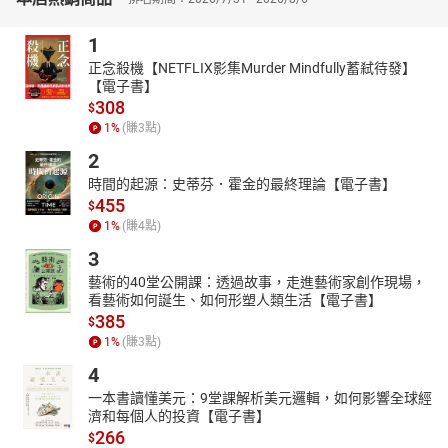
素，千萬不能忽略。然而，抱著一本條文密密麻麻的六法全書來背
又耗費太多精神，而且也難以掌握重要的考點；在評估投資報酬率
1
下，建議善用本書將親屬與繼承編的重要條文及實務見解的整編附
正念殺機【NETFLIX影集Murder Mindfully蓄弒待發】
錄，能夠使你花最少的時間、作最有效的效率運用。
【電子書】
◎各家學說理論，深度學習理解
308
$
本書依照最新法規內容，引領你系統性地整理親屬、繼承編之重要
1
%
(賺
3
點)
焦點及修法重點，幫助各位建立完整的體系架構，使你在面對靈活
2
的申論試題時，能夠發揮完整答題的技巧。並彙整重要條文及判例
時間的起源：史蒂芬．霍金的最終理論【電子書】
與大法官解釋系統整編、修正條文等解釋，希望你能予以熟讀，考
455
$
前多翻閱複習，以加深實務見解的記憶，如此，便能輕鬆應試，金
1
%
(賺
4
點)
榜題名﹗
3
藝術的40堂公開課：透過故事，走進藝術家創作現場，
看藝術如何誕生、如何形塑人類生活【電子書】
385
$
1
%
(賺
3
點)
4
一本書讀懂美元：9堂課解析美元邏輯，如何影響全球經
濟和每個人的投資【電子書】
266
$