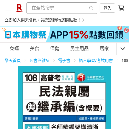
登入
立即加入樂天會員，讓您邊購物邊賺點數！
購物網分類
免運
美食
保健
民生用品
居家
3C
樂天首頁
圖書與雜誌
電子書
語言學習/考試用書
10
天天免運
美食蛋糕
養生保健
民生用品
居家生活
3C家電
運動休閒
親子玩具
女裝
男裝
化妝保養
情趣用品