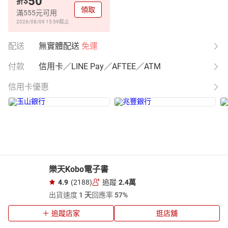
50
$
折
領取
滿555元可用
2026/08/09 15:59
截止
配送
無實體配送
免運
付款
信用卡／LINE Pay／AFTEE／ATM
信用卡優惠
樂天Kobo電子書
4.9
(2188)
追蹤
2.4萬
出貨速度
1 天
回應率
57%
追蹤店家
逛店舖