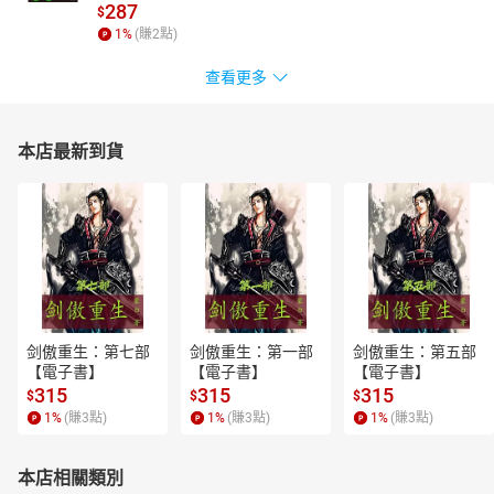
287
$
1
%
(賺
2
點)
查看更多
本店最新到貨
剑傲重生：第七部
剑傲重生：第一部
剑傲重生：第五部
【電子書】
【電子書】
【電子書】
315
315
315
$
$
$
1
%
(賺
3
點)
1
%
(賺
3
點)
1
%
(賺
3
點)
本店相關類別