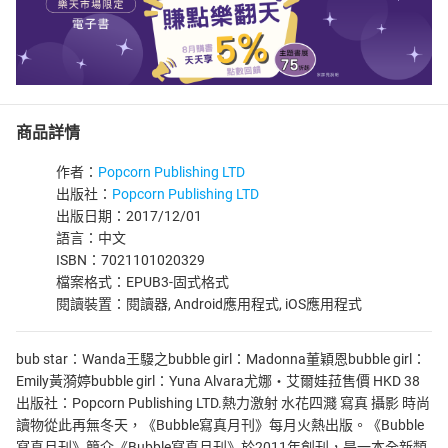
商品詳情
作者：
Popcorn Publishing LTD
出版社：
Popcorn Publishing LTD
出版日期：2017/12/01
語言：中文
ISBN：7021101020329
檔案格式：EPUB3-固式格式
閱讀裝置：閱讀器, Android應用程式, iOS應用程式
bub star：Wanda王騴之bubble girl：Madonna董穎恩bubble girl：
Emily黃漪婷bubble girl：Yuna Alvara尤娜・艾爾娃菈售價 HKD 38
出版社：Popcorn Publishing LTD.熱力激射 水花四濺 寫真 攝影 時尚
讀物從此再無冬天，《Bubble寫真月刊》每月火熱出版。《Bubble
寫真月刊》簡介《Bubble寫真月刊》於2011年創刊，是一本全新類