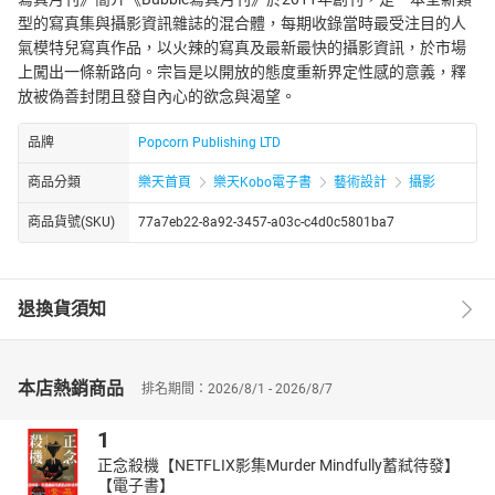
型的寫真集與攝影資訊雜誌的混合體，每期收錄當時最受注目的人
氣模特兒寫真作品，以火辣的寫真及最新最快的攝影資訊，於市場
上闖出一條新路向。宗旨是以開放的態度重新界定性感的意義，釋
放被偽善封閉且發自內心的欲念與渴望。
品牌
Popcorn Publishing LTD
商品分類
樂天首頁
樂天Kobo電子書
藝術設計
攝影
商品貨號(SKU)
77a7eb22-8a92-3457-a03c-c4d0c5801ba7
退換貨須知
本店熱銷商品
排名期間：2026/8/1 - 2026/8/7
1
正念殺機【NETFLIX影集Murder Mindfully蓄弒待發】
【電子書】