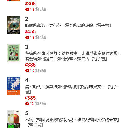
308
$
1
%
(賺
3
點)
2
時間的起源：史蒂芬．霍金的最終理論【電子書】
455
$
1
%
(賺
4
點)
3
藝術的40堂公開課：透過故事，走進藝術家創作現場，
看藝術如何誕生、如何形塑人類生活【電子書】
385
$
1
%
(賺
3
點)
4
扁平時代：演算法如何限縮我們的品味與文化【電子
書】
385
$
1
%
(賺
3
點)
5
本物【韓國現象級暢銷小說，被譽為韓國文學的未來】
【電子書】