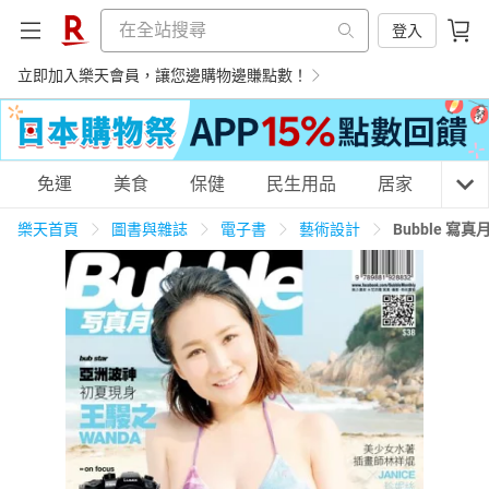
登入
立即加入樂天會員，讓您邊購物邊賺點數！
購物網分類
免運
美食
保健
民生用品
居家
3C
樂天首頁
圖書與雜誌
電子書
藝術設計
Bubble 寫真
天天免運
美食蛋糕
養生保健
民生用品
居家生活
3C家電
運動休閒
親子玩具
女裝
男裝
化妝保養
情趣用品