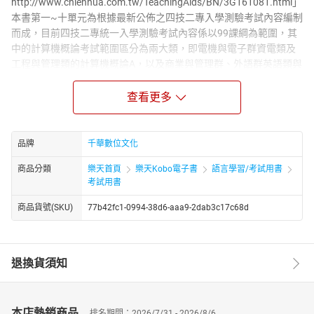
http://www.chienhua.com.tw/TeachingAids/BN/3G161081.html」
本書第一~十單元為根據最新公佈之四技二專入學測驗考試內容編制
而成，目前四技二專統一入學測驗考試內容係以99課綱為範圍，其
中的計算機概論考試範圍區分為兩大類，即電機與電子群資電類及
工程與管理類的計算機概論A，以及商業與管理群、外語群英語類與
外語群日語類的計算機概論I、II、III、IV。前者屬於一般課程之生活
領域，課程涵蓋廣泛並強調簡潔而較少實際操作，而後者為商管群
查看更多
科專業實習科目，內容較為詳細且較多實際操作。◎課前導讀‧各
章重點‧層次架構分明本書章節重點涵蓋第1~4冊計算機概論課
程，除了按部就班的內容整理，另特闢課前導讀、老師的話、重點
品牌
千華數位文化
解說等視窗說明，編製學習驗收精選試題，各單元末再附上精選歷
商品分類
樂天首頁
樂天Kobo電子書
語言學習/考試用書
屆試題，讓讀者在閱讀完每個重點章節後，可以檢視自己的學習成
考試用書
效。 ◎最新試題‧掌握命題方向‧各類題型題題破解第十一單元收
錄最新105~107年試題，讓讀者鑑往知來，熟悉命題方向和趨勢，
商品貨號(SKU)
77b42fc1-0994-38d6-aaa9-2dab3c17c68d
並有精闢解析，幫助考生更加瞭解考情，只要能充分且有效規劃您
的複習計劃，必能事半功倍，邁向成功。本書之內容不僅可供商業
與管理群及外語群的同學作為考前總復習之用，亦可供工程與管理
退換貨須知
類的同學作為精讀以獲取高分必備之參考書。
本店熱銷商品
排名期間：2026/7/31 - 2026/8/6