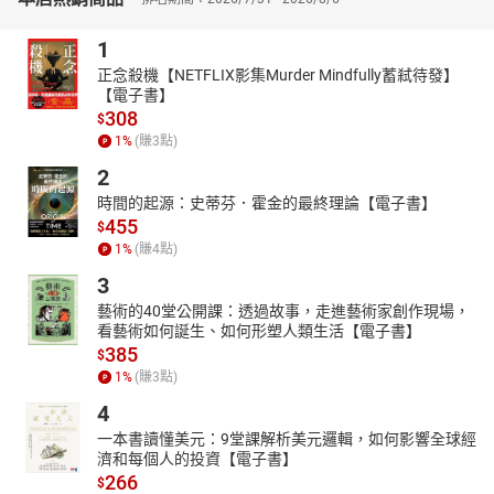
1
正念殺機【NETFLIX影集Murder Mindfully蓄弒待發】
【電子書】
308
$
1
%
(賺
3
點)
2
時間的起源：史蒂芬．霍金的最終理論【電子書】
455
$
1
%
(賺
4
點)
3
藝術的40堂公開課：透過故事，走進藝術家創作現場，
看藝術如何誕生、如何形塑人類生活【電子書】
385
$
1
%
(賺
3
點)
4
一本書讀懂美元：9堂課解析美元邏輯，如何影響全球經
濟和每個人的投資【電子書】
266
$