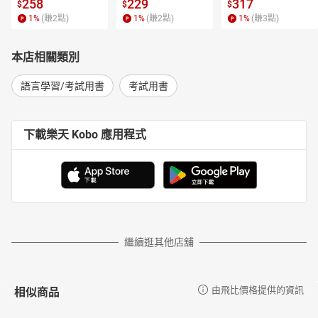
【電子書】
【電子書】
書】
258
229
317
$
$
$
1
%
(賺
2
點)
1
%
(賺
2
點)
1
%
(賺
3
點)
本店相關類別
語言學習/考試用書
考試用書
下載樂天 Kobo 應用程式
繼續逛其他店舖
相似商品
由飛比價格提供的資訊