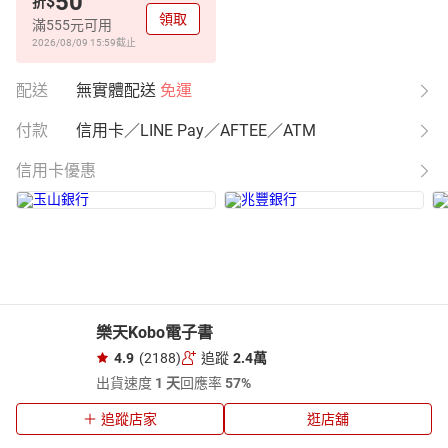
50
$
折
領取
滿555元可用
2026/08/09 15:59
截止
配送
無實體配送
免運
付款
信用卡／LINE Pay／AFTEE／ATM
信用卡優惠
樂天Kobo電子書
4.9
(2188)
追蹤
2.4萬
出貨速度
1 天
回應率
57%
追蹤店家
逛店舖