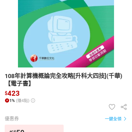
日本購物
電子/紙本書
HOT
108年計算機概論完全攻略[升科大四技](千華)
【電子書】
423
$
1%
(賺4點)
優惠券
一鍵全領