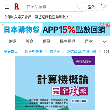
登入
立即加入樂天會員，讓您邊購物邊賺點數！
購物網分類
免運
美食
保健
民生用品
居家
3C
樂天首頁
圖書與雜誌
電子書
語言學習/考試用書
10
天天免運
美食蛋糕
養生保健
民生用品
居家生活
3C家電
運動休閒
親子玩具
女裝
男裝
化妝保養
情趣用品