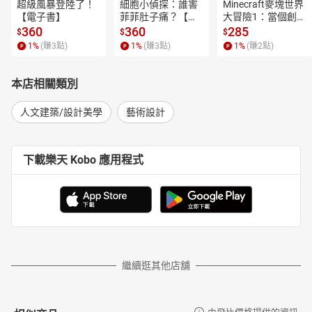
超級風暴登陸了！
細胞小偵探：誰害
Minecraft麥塊世界
【電子書】
菲菲肚子痛？【電
大冒險1：當個創世
子書】
神！【電子書】
360
360
285
$
$
$
1
%
(賺
3
點)
1
%
(賺
3
點)
1
%
(賺
2
點)
本店相關類別
人文建築/設計美學
藝術設計
下載樂天 Kobo 應用程式
繼續逛其他店舖
由飛比價格提供的資訊