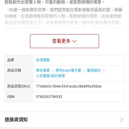
輕鬆創作出寫實人物、可愛的動物，或氣勢磅礡的場景。
3D是一個有趣的世界。我們經常能在電影裡看到逼真的龍，華麗
的機械，在遊戲裡看到寫實的人物，氣勢磅礡的場景，這些東西都
是出自3D藝術家之手。這本書將帶大家走一遍3D的基本製作流程，
如何製作高面數模型，拓撲、拆UV、烘焙貼圖、繪製貼圖，以及最
後的渲染算圖、打光等，讓大家對3D流程有比較完整的概念，也希
查看更多
望大家也能做出自己喜愛的3D藝術。
本書特色
○解析3D創作常用ZBrush、Maya、Substance Painter等軟體基礎
品牌
台灣東販
操作，一看就懂。
○除了基礎操作技巧，step by step教你進階應用。
商品分類
樂天首頁
樂天Kobo電子書
藝術設計
○公開作者多年經驗，貼心提醒，第一次使用軟體就上手，不用走
人文建築/設計美學
彎路。
商品貨號(SKU)
77ddb63c-504e-33cf-acda-28e489a306be
ISBN
9786263796935
退換貨須知