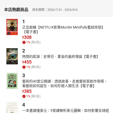
本店熱銷商品
排名期間：2026/7/31 - 2026/8/6
1
正念殺機【NETFLIX影集Murder Mindfully蓄弒待發】
【電子書】
308
$
1
%
(賺
3
點)
2
時間的起源：史蒂芬．霍金的最終理論【電子書】
455
$
1
%
(賺
4
點)
3
藝術的40堂公開課：透過故事，走進藝術家創作現場，
看藝術如何誕生、如何形塑人類生活【電子書】
385
$
1
%
(賺
3
點)
4
一本書讀懂美元：9堂課解析美元邏輯，如何影響全球經