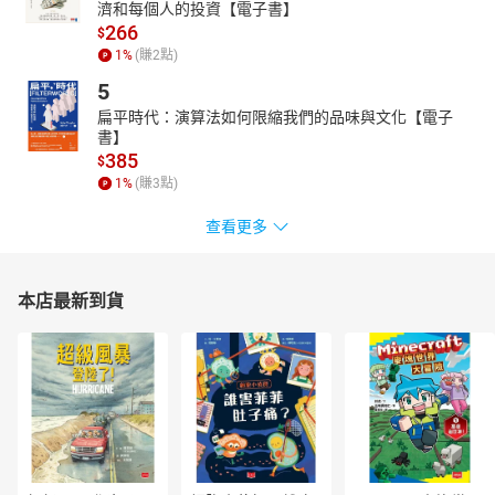
濟和每個人的投資【電子書】
266
$
1
%
(賺
2
點)
5
扁平時代：演算法如何限縮我們的品味與文化【電子
書】
385
$
1
%
(賺
3
點)
查看更多
本店最新到貨