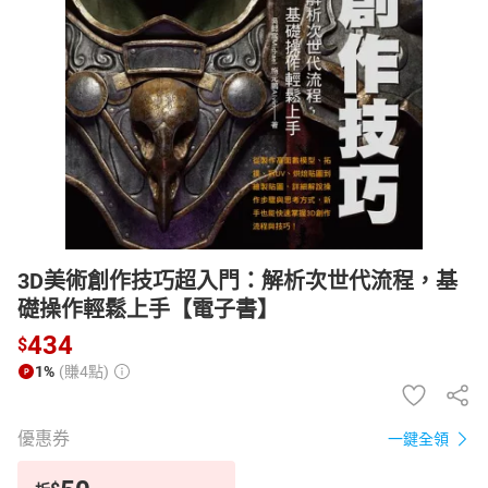
日本購物
電子/紙本書
HOT
3D美術創作技巧超入門：解析次世代流程，基
礎操作輕鬆上手【電子書】
434
$
1%
(賺4點)
優惠券
一鍵全領