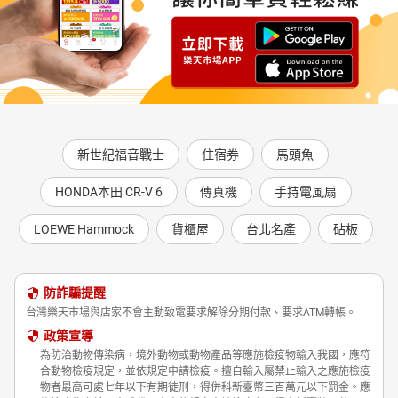
新世紀福音戰士
住宿券
馬頭魚
HONDA本田 CR-V 6
傳真機
手持電風扇
LOEWE Hammock
貨櫃屋
台北名產
砧板
防詐騙提醒
台灣樂天市場與店家不會主動致電要求解除分期付款、要求ATM轉帳。
政策宣導
為防治動物傳染病，境外動物或動物產品等應施檢疫物輸入我國，應符
合動物檢疫規定，並依規定申請檢疫。擅自輸入屬禁止輸入之應施檢疫
物者最高可處七年以下有期徒刑，得併科新臺幣三百萬元以下罰金。應