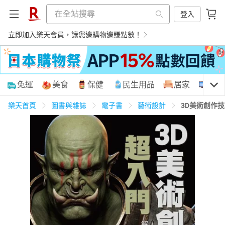
登入
立即加入樂天會員，讓您邊購物邊賺點數！
購物網分類
免運
美食
保健
民生用品
居家
3C
樂天首頁
圖書與雜誌
電子書
藝術設計
3D美術創作
天天免運
美食蛋糕
養生保健
民生用品
居家生活
3C家電
運動休閒
親子玩具
女裝
男裝
化妝保養
情趣用品