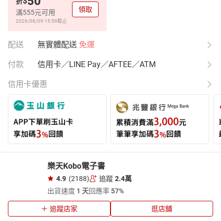
50
$
折
領取
滿555元可用
2026/08/09 15:59
截止
配送
無實體配送
免運
付款
信用卡／LINE Pay／AFTEE／ATM
信用卡優惠
樂天Kobo電子書
4.9
(2188)
追蹤
2.4萬
出貨速度
1 天
回應率
57%
追蹤店家
逛店舖