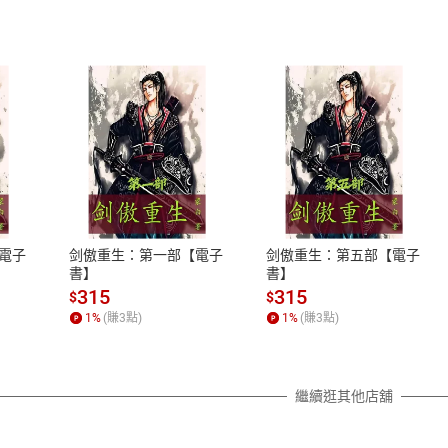
式
退換貨規範
、LINE PAY、AFTEE
本店是否提供消費者保護法七日猶
之權利，遽消費者保護法及通訊交
電子
剑傲重生：第一部【電子
剑傲重生：第五部【電子
除權合理例外情事適用準則，依商
書】
書】
質各有不同規定。詳細退換貨說明
315
315
$
$
照各商品說明。
1
%
(賺
3
點)
1
%
(賺
3
點)
詳細說明
繼續逛其他店舖