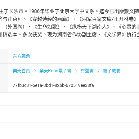
出生于长沙市。1986年毕业于北京大学中文系。迄今已出版散
焰与花朵》、《穿越诗经的画廊》、《湘军百家文库/王开林卷
》（外国卷）、《生命如歌》、《纵横天下湖南人》、《心灵的
和精选本。多次获奖。现为湖南省作协副主席，《文学界》执行
东方视角
樂天首頁
樂天Kobo電子書
有聲書
親子教養
77fb3c81-5e1a-3bd1-82bb-670519ee38fa