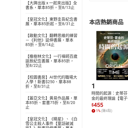
(
一
)
依
消費
【大牌出版 x 一起來出版】全
書系，單本85折，至8/13止
內容或一經提
購書須知
定。
【皇冠文化】東野圭吾紀念書
本店熱銷商品
(
展，單本85折起，至8/31止
二
)
消費者
且已下載
/
存
挑選
商
【啟動文化】翻轉思維的練習
退貨方式：您
－《利他》延伸書展，單本
Choose
85折，至8/14止
貨」，本店鋪
請注意，樂天
【橡樹林文化】一行禪師百歲
購書後，
誕辰紀念書展，單本85折，
至8/22止
Step1
【校園書房】AI世代的職場大
人學！新書$250、單本88
1
折，至8/31止
時間的起源：史蒂芬
【蓋亞文化】黃易作品展，單
金的最終理論【電子
本85折、套書75折，至8/20
455
$
止
1
%
(賺
4
點)
【皇冠文化】《曉星》、《白
雪公主殺人事件【童話破滅