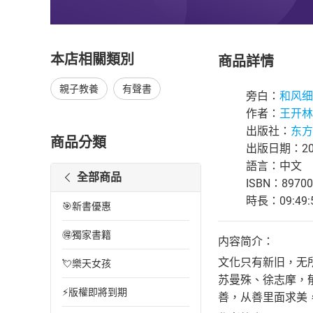
本店相關類別
商品詳情
親子教養
有聲書
旁白：
和风细
作者：
王开林
出版社：
东方
商品分類
出版日期：202
語言：中文
全部商品
ISBN：89700
時長：09:49:
🎯新書優惠
🉐獨家書籍
内容简介：
文化只有新旧，无
💘樂天女孩
苏曼殊、徐志摩，
⚡版權即將到期
善，从善里面求美