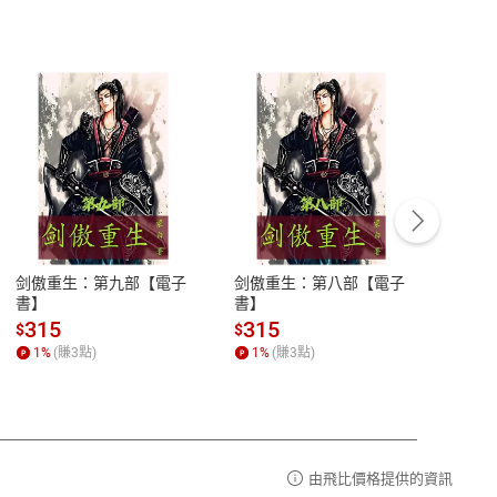
客服資訊
豫期
服務時間：週一到週五 10:00-12:00、
易解
13:00-17:00 (國定假日及例假日休息)
剑傲重生：第九部【電子
剑傲重生：第八部【電子
潜水史
品性
客服電話：0080-1857077
書】
書】
andari
al) Sc
請參
客服信箱：
聯絡店家
315
315
13
$
$
$
r【電
1
%
(賺
3
點)
1
%
(賺
3
點)
1
%
由飛比價格提供的資訊