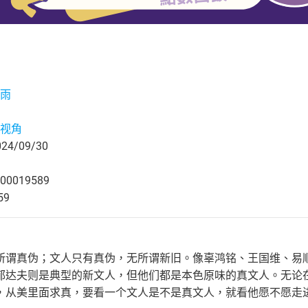
雨
视角
4/09/30
00019589
59
所谓真伪；文人只有真伪，无所谓新旧。像辜鸿铭、王国维、易
郁达夫则是典型的新文人，但他们都是本色原味的真文人。无论
，从美里面求真，要看一个文人是不是真文人，就看他愿不愿走