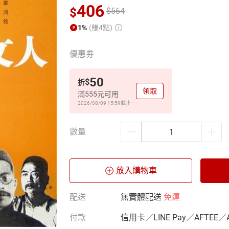
406
$
$
564
1%
(賺4點)
優惠券
50
$
折
領取
滿555元可用
2026/08/09 15:59
截止
數量
放入購物車
配送
無實體配送
免運
付款
信用卡／LINE Pay／AFTEE／