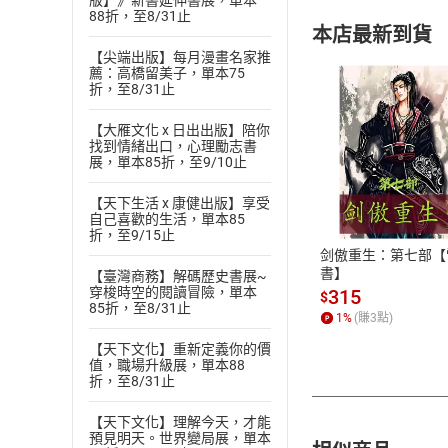
版】》新書延伸書展，單本
88折，至8/31止
本店最新到貨
【尖端出版】每月漫畫名家推
薦：高橋留美子，單本75
折，至8/31止
【大雁文化 x 日出出版】陪你
找到情緒出口，心理勵志書
展，單本85折，至9/10止
付款方
【天下生活 x 康健出版】享受
ATM轉帳、信用卡
自己喜歡的生活，單本85
折，至9/15止
剑傲重生：第七部【
書】
【臺灣商務】解碼歷史書展~
穿梭時空的閱讀冒險，單本
315
$
85折，至8/31止
1
%
(賺
3
點)
【天下文化】重新定義你的價
值，職場升級展，單本88
折，至8/31止
【天下文化】理解今天，才能
預見明天。世界變局展，單本