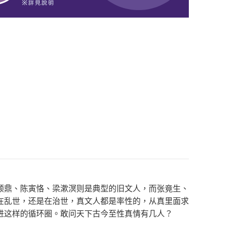
顺鼎、陈寅恪、梁漱溟则是典型的旧文人，而张竟生、
在乱世，还是在治世，真文人都是率性的，从真里面求
进这样的循环圈。敢问天下古今至性真情有几人？