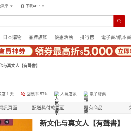
物教學
下載APP
日本購物
品牌旗艦
優惠活動
排行榜
電子書/紙本
化与真文人【有聲書】
速度
1 天
回應率
57%
人氣店家
電子發票
資訊頁面
配送與付款頁面
所有商品
新文化与真文人【有聲書】