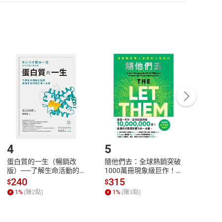
準則
第
2
條第
5
款之規定，「非以有形媒介提供之數位
，不適用消保法第
19
條第
1
項七日內無條件退貨之規
非以有形媒介提供之數位內容，消費者同意若訂購後
付款
方式
完成
訂單
中點選「瀏覽訂單明細」
>
「申請取消訂單
/
退
Payment
Complete
/退貨。
登入帳號，下載書籍後看書
4
5
6
蛋白質的一生（暢銷改
隨他們去：全球熱銷突破
理當
版）──了解生命活動的
1000萬冊現象級巨作！
快樂
秘密，讀懂生命科學的第
改變千萬人命運的心理技
理解
240
315
30
$
$
$
一本書【電子書】
巧【附放下執念明信片
慮、
1
%
(賺
2
點)
1
%
(賺
3
點)
1
%
圖】【電子書】
書】