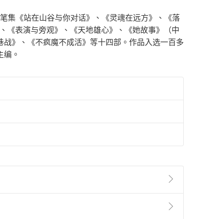
文随笔集《站在山谷与你对话》、《灵魂在远方》、《落
》、《表演与旁观》、《天地雄心》、《她故事》（中
巷战》、《不疯魔不成活》等十四部。作品入选一百多
主编。