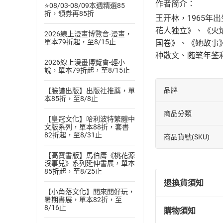
作者简介：
⭐08/03-08/09本週精選85
折，領券再85折
王开林，1965年
花人独立》、《火
2026線上漫畫博覽會-漫畫，
單本79折起，至8/15止
国卷》、《她故事
种散文、随笔年鉴
2026線上漫畫博覽會-輕小
說，單本79折起，至8/15止
品牌
【臉譜出版】出版社推薦，單
本85折，至8/8止
商品分類
【皇冠文化】哈利波特繁體中
文版系列，單本88折，套書
82折起，至8/31止
商品貨號(SKU)
【高寶書版】馬伯庸《桃花源
沒事兒》系列延伸書展，單本
85折起，至8/25止
退換貨須知
【小角落文化】閱來閱好玩，
暑期書展，單本82折，至
8/16止
購物須知
退換貨規定：