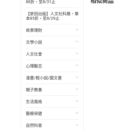
相似商品
88折，至8/31止
【麥田出版】人文社科展，單
本85折，至8/29止
商業理財
文學小說
投資理財
人文社會
經濟/趨勢
歐美文學
心理勵志
財務/金融
日本文學
國際關係
漫畫/輕小說/圖文書
管理/領導
韓國文學
政治
心靈成長/情緒
親子教養
職場工作術
華文文學
社會科學
人際關係
輕小說
生活風格
成功法
經典文學
台灣/中國歷史
兩性關係
奇幻/科幻
教育現場
醫療保健
行銷/廣告
成長/家庭生活小說
日/韓歷史
心理學
愛情故事
兒童文學/故事
飲食/食譜
自然科普
傳記
懸疑/推理小說
其他歷史/史學
職場/社會寫實
兒童科普/學習
健身/美顏
健康/養生