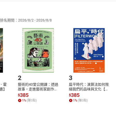
者保護法
第
19
條第
1
項後段
暨
通訊交易解除權合理例外情事適用
供即為完成之線上服務，經消費者事先同意始提供。」 之商品
排名期間：2026/8/2 - 2026/8/8
訂購本店鋪之商品即代表知悉本店鋪所銷售之商品為電子書，屬
取電子書，不得請求退貨退款。
品
放入
購物車
登入
帳號
欲取消訂單或辦理退貨時，請登入樂天市場，並於「我的訂單」
Shopping cart
Login
將依您的申請進行審核，待審核通過後將為您辦理退款事宜。
市場須以整筆訂單為單位進行取消/退貨，恕無法以單支商品取消
如何開始使用？
.選擇閱讀載具
Step2.
2
3
．霍
藝術的40堂公開課：透過
扁平時代：演算法如何限
書】
故事，走進藝術家創作現
縮我們的品味與文化【電
場，看藝術如何誕生、如
子書】
385
385
$
$
何形塑人類生活【電子
1
%
(賺
3
點)
1
%
(賺
3
點)
書】