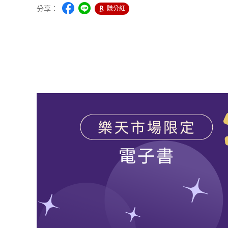
分享：
賺分紅