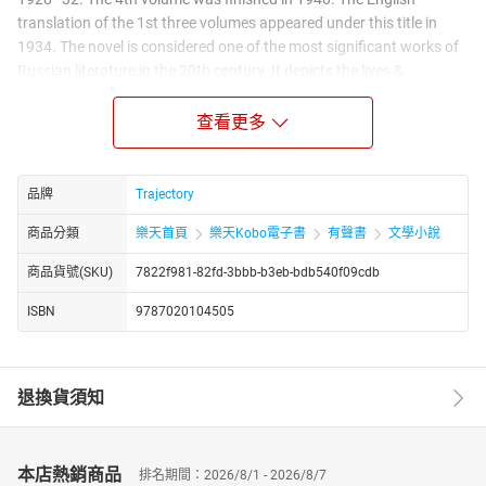
translation of the 1st three volumes appeared under this title in
1934. The novel is considered one of the most significant works of
Russian literature in the 20th century. It depicts the lives &
struggles of Don Cossacks during WWI, the Russian Revolution &
Russian Civil War. In 1965, Sholokhov was awarded the Nobel Prize
查看更多
for Literature for this novel. The authorship of the novel is
contested by some literary critics & historians, who believe it wasn't
entirely written by Sholokhov
品牌
Trajectory
商品分類
樂天首頁
樂天Kobo電子書
有聲書
文學小說
商品貨號(SKU)
7822f981-82fd-3bbb-b3eb-bdb540f09cdb
ISBN
9787020104505
退換貨須知
本店熱銷商品
排名期間：2026/8/1 - 2026/8/7