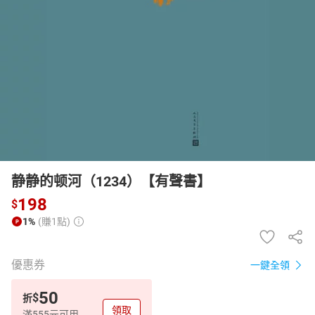
日本購物
電子/紙本書
HOT
静静的顿河（1234）【有聲書】
198
$
1%
(賺1點)
優惠券
一鍵全領
50
$
折
領取
滿555元可用