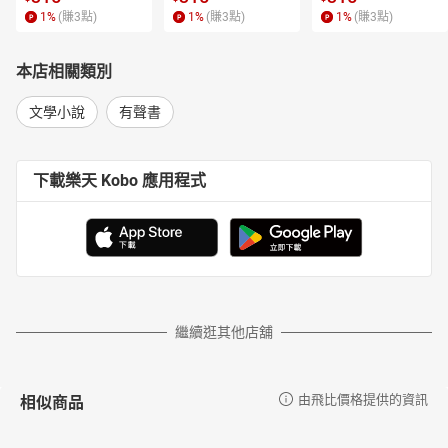
1
%
(賺
3
點)
1
%
(賺
3
點)
1
%
(賺
3
點)
本店相關類別
文學小說
有聲書
下載樂天 Kobo 應用程式
繼續逛其他店舖
相似商品
由飛比價格提供的資訊