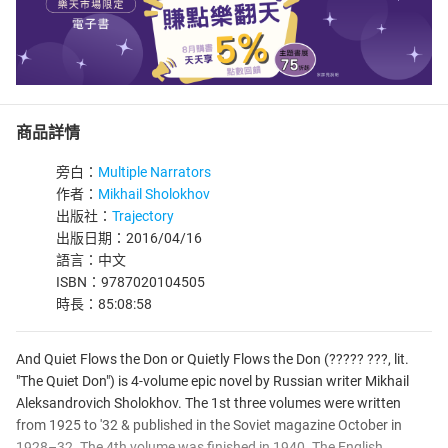
商品詳情
旁白：
Multiple Narrators
作者：
Mikhail Sholokhov
出版社：
Trajectory
出版日期：2016/04/16
語言：中文
ISBN：9787020104505
時長：85:08:58
And Quiet Flows the Don or Quietly Flows the Don (????? ???, lit.
"The Quiet Don") is 4-volume epic novel by Russian writer Mikhail
Aleksandrovich Sholokhov. The 1st three volumes were written
from 1925 to '32 & published in the Soviet magazine October in
1928–32. The 4th volume was finished in 1940. The English