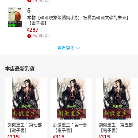
1
%
(賺
3
點)
5
本物【韓國現象級暢銷小說，被譽為韓國文學的未來】
【電子書】
287
$
1
%
(賺
2
點)
查看更多
本店最新到貨
剑傲重生：第七部
剑傲重生：第一部
剑傲重生：第五部
【電子書】
【電子書】
【電子書】
315
315
315
$
$
$