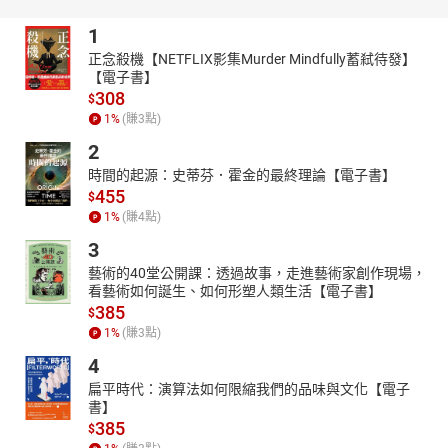
1
正念殺機【NETFLIX影集Murder Mindfully蓄弒待發】
【電子書】
308
$
1
%
(賺
3
點)
2
時間的起源：史蒂芬．霍金的最終理論【電子書】
455
$
1
%
(賺
4
點)
3
藝術的40堂公開課：透過故事，走進藝術家創作現場，
看藝術如何誕生、如何形塑人類生活【電子書】
385
$
1
%
(賺
3
點)
4
扁平時代：演算法如何限縮我們的品味與文化【電子
書】
385
$