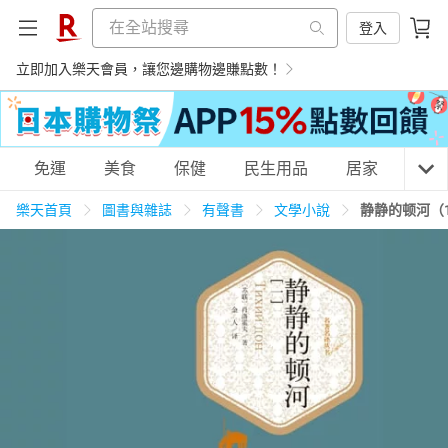
登入
立即加入樂天會員，讓您邊購物邊賺點數！
購物網分類
免運
美食
保健
民生用品
居家
3C
樂天首頁
圖書與雜誌
有聲書
文學小說
静静的顿河（1
天天免運
美食蛋糕
養生保健
民生用品
居家生活
3C家電
運動休閒
親子玩具
女裝
男裝
化妝保養
情趣用品