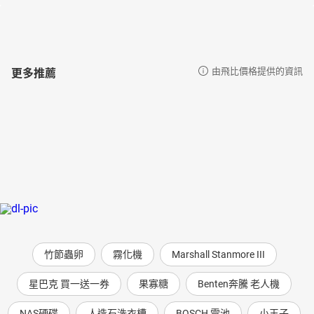
更多推薦
由飛比價格提供的資訊
竹節蟲卵
霧化機
Marshall Stanmore III
星巴克 買一送一券
果寡糖
Benten奔騰 老人機
NAS硬碟
人造石洗衣槽
BOSCH 電池
小王子