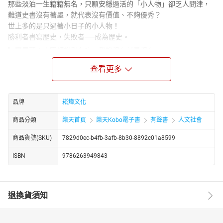
那些淡泊一生籍籍無名，只願安穩過活的「小人物」卻乏人問津，
難道史書沒有著墨，就代表沒有價值、不夠優秀？
世上多的是只過著小日子的小人物！
勝利者書寫歷史，失敗者──成為歷史。
▎齊周華：大家都說我有病，我說沒有就是沒有
當朝廷做了一件不公平不公正不講道理的事，要大家踴躍發表意
查看更多
見，
你會冒著掉腦袋的風險直言上諫，還是自己小命先顧好比較重要？
雍正朝與乾隆朝時都興文字獄，甚至有越發嚴苛深究的趨勢，
品牌
崧燁文化
雍正八年的「呂留良案」就是因為學者呂留良生前撰寫的著作有不
利於清朝政權合法性的言論，
商品分類
樂天首頁
樂天Kobo電子書
有聲書
人文社會
雍正當即下令焚毀著作，株連其親族甚廣，成為震驚朝野的大案，
就在這樣的情況下，還有一名叫齊周華的小天真屢次冒死進言說：
商品貨號(SKU)
7829d0ec-b4fb-3afb-8b30-8892c01a8599
呂留良的著作可以闡發聖賢精神阿、除了反清的部分要禁止，其他
ISBN
9786263949843
部分都很優秀阿、朝廷這樣的處置很不妥阿、要改善阿……
可想而知，他絕對死定了。
「認痴就不是痴，不認痴，才是真痴。」
退換貨須知
▎宋襄公：擁護理想，卻被現實打擊得體無完膚
在烽火四起的春秋亂世，你能想像一個弱小的國家還在跟強國講道
理是多危險的事嗎？