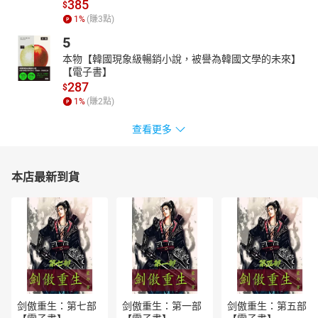
385
$
凡的販夫走卒呢？被世俗長期忽視的女性呢？不同立場就會解讀出
1
%
(賺
3
點)
不同的歷史，本書不談那些青史留名的英雄人物，而是著重敘寫這
5
些「配角們」的故事，透過不同的視角來切入歷史，看看有別於勝
利者的歌功頌德之外，也許是更貼近真實、擁有別樣浪漫情懷的
本物【韓國現象級暢銷小說，被譽為韓國文學的未來】
【電子書】
「無名史」！
287
$
1
%
(賺
2
點)
查看更多
本店最新到貨
剑傲重生：第七部
剑傲重生：第一部
剑傲重生：第五部