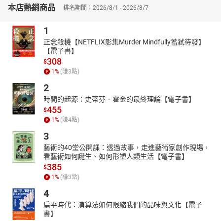
本店熱銷商品
宋國原是商朝的王裔，進入周朝之後在商朝原地封宋國，統領商朝
排名期間：2026/8/1 - 2026/8/7
舊民，
1
傳到第20代的宋襄公因自詡天子貴冑、諸侯上公，便想集結諸侯來
撥亂反正，
正念殺機【NETFLIX影集Murder Mindfully蓄弒待發】
：現在天下這麼亂，我不出來主持大局還有誰？我責無旁貸嘛！
【電子書】
308
就這樣，一腔熱血的宋襄公以「仁義」、「道德」為號召，
$
1
%
(賺
3
點)
想在一言不合就打仗的亂世中當風紀股長管理秩序
──他的下場，你自己看看。
2
▎楊凝式：誰讓我升官，我就發瘋給你看
時間的起源：史蒂芬．霍金的最終理論【電子書】
身為讀書人，誰不想要仕途順遂平步青雲？最好一人之下萬人之
455
$
上！
1
%
(賺
4
點)
偏偏有人只想當小官、做雜事，最好皇帝別讓我升遷，一靠近權力
3
我就發瘋！
藝術的40堂公開課：透過故事，走進藝術家創作現場，
這人名叫楊凝式，出身在烜赫的頂級望族，代代出狀元、宰相，
看藝術如何誕生、如何形塑人類生活【電子書】
這樣一位前途無量的才俊公子，每逢升官、身負重任、萬眾矚目時
385
$
卻總是「瘋病」發作？
1
%
(賺
3
點)
也許他的內心獨白是：我不在意別人說我是瘋子，當瘋子比活在這
4
個世上輕鬆！
扁平時代：演算法如何限縮我們的品味與文化【電子
【本書特色】：
書】
歷史由勝利者來書寫，那麼那些失敗者呢？身先士卒的義士呢？平