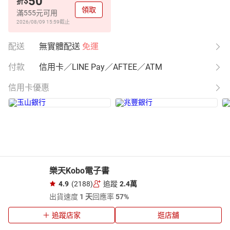
50
$
折
領取
滿555元可用
2026/08/09 15:59
截止
配送
無實體配送
免運
付款
信用卡／LINE Pay／AFTEE／ATM
信用卡優惠
樂天Kobo電子書
4.9
(2188)
追蹤
2.4萬
出貨速度
1 天
回應率
57%
追蹤店家
逛店舖