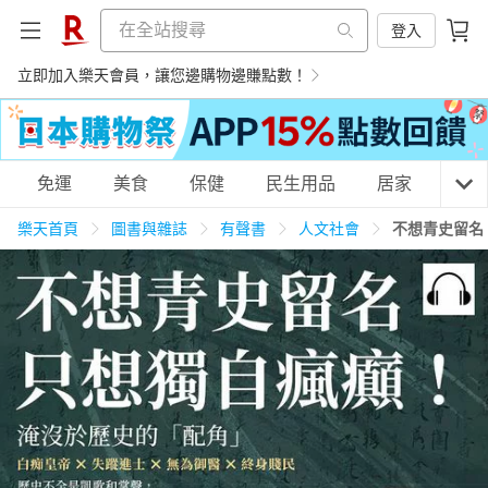
登入
立即加入樂天會員，讓您邊購物邊賺點數！
購物網分類
免運
美食
保健
民生用品
居家
3C
樂天首頁
圖書與雜誌
有聲書
人文社會
不想青史留名
天天免運
美食蛋糕
養生保健
民生用品
居家生活
3C家電
運動休閒
親子玩具
女裝
男裝
化妝保養
情趣用品