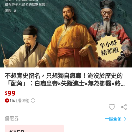
日本購物
電子/紙本書
HOT
不想青史留名，只想獨自瘋癲！淹沒於歷史的
「配角」：白痴皇帝×失蹤進士×無為御醫×終身
賤民，歷史不全是凱歌和掌聲，還有許多未留
99
$
名的默默無聞！【有聲書】
1%
(賺0點)
優惠券
一鍵全領