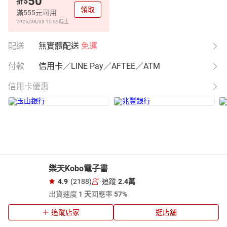
50
$
折
領取
滿555元可用
2026/08/09 15:59
截止
配送
無實體配送
免運
付款
信用卡／LINE Pay／AFTEE／ATM
信用卡優惠
樂天Kobo電子書
4.9
(2188)
追蹤
2.4萬
出貨速度
1 天
回應率
57%
追蹤店家
逛店舖