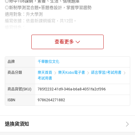
◎命中108課綱，素養、生活、情境題庫
◎新制學測混合題+答題卷設計，掌握學習趨勢
適用對象：升大學測
編寫依據：依最新課綱編寫，共12回。
編寫特色：
1.搜羅多元化題型，內容涵蓋所有考試範圍，並搭配108課綱的素養
精神，題型情境化、生活化，一次擁有超完整演練。
查看更多
2.題目難易符合學測趨勢，解答淺顯易懂。
3.12回全擬真試題，加深臨場感。
4.新制學測的兩大特色，一是「混合題型」，二是「卷卡合一」。
品牌
千華數位文化
除了傳統的選擇（填）題、非選擇題外，新增以選擇、選填及非選
商品分類
樂天首頁
樂天Kobo電子書
語言學習/考試用書
組成一題組的「混合題型」，也將使用「卷卡合一」的新式答題
考試用書
卷，可依命題需要於答題卷中適當納入部分試題內容，設計對應的
作答格式，取代過去分開的答案卡與答案卷，藉由多樣化的設計提
商品貨號(SKU)
785f2232-41d9-346a-b6a8-4051fa2cf396
升評量層次。
5.題題中譯、精解，練習完題目對照詳解快速吸收常考重點，搭配
ISBN
9786264271882
延伸補充重點單字與文法、剖析文章段落大意，作文附有範文、常
用句型分析。
退換貨須知