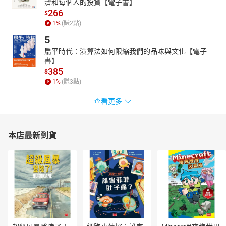
濟和每個人的投資【電子書】
266
$
1
%
(賺
2
點)
5
扁平時代：演算法如何限縮我們的品味與文化【電子
書】
385
$
1
%
(賺
3
點)
查看更多
本店最新到貨