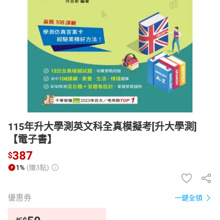
日本購物
電子/紙本書
HOT
115年升大學測英文科全真模擬考[升大學測]
【電子書】
387
$
1%
(賺3點)
優惠券
一鍵全領