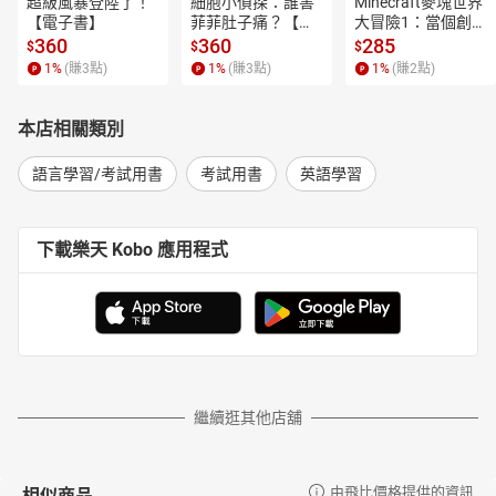
超級風暴登陸了！
細胞小偵探：誰害
Minecraft麥塊世界
【電子書】
菲菲肚子痛？【電
大冒險1：當個創世
子書】
神！【電子書】
360
360
285
$
$
$
1
%
(賺
3
點)
1
%
(賺
3
點)
1
%
(賺
2
點)
本店相關類別
語言學習/考試用書
考試用書
英語學習
下載樂天 Kobo 應用程式
繼續逛其他店舖
相似商品
由飛比價格提供的資訊