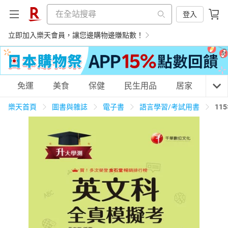
登入
立即加入樂天會員，讓您邊購物邊賺點數！
購物網分類
免運
美食
保健
民生用品
居家
3C
樂天首頁
圖書與雜誌
電子書
語言學習/考試用書
11
天天免運
美食蛋糕
養生保健
民生用品
居家生活
3C家電
運動休閒
親子玩具
女裝
男裝
化妝保養
情趣用品