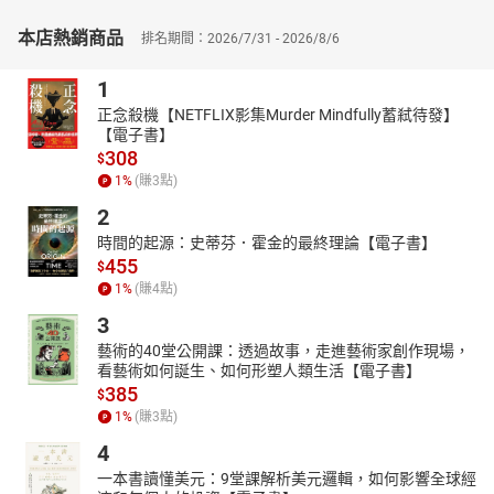
本店熱銷商品
排名期間：2026/7/31 - 2026/8/6
1
正念殺機【NETFLIX影集Murder Mindfully蓄弒待發】
【電子書】
308
$
1
%
(賺
3
點)
2
時間的起源：史蒂芬．霍金的最終理論【電子書】
455
$
1
%
(賺
4
點)
3
藝術的40堂公開課：透過故事，走進藝術家創作現場，
看藝術如何誕生、如何形塑人類生活【電子書】
385
$
1
%
(賺
3
點)
4
一本書讀懂美元：9堂課解析美元邏輯，如何影響全球經