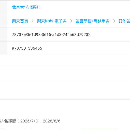
北京大学出版社
樂天首頁
樂天Kobo電子書
語言學習/考試用書
其他
78737e36-1d98-3615-a1d3-245a63d79232
9787301336465
者保護法
第
19
條第
1
項後段
暨
通訊交易解除權合理例外情事適用
供即為完成之線上服務，經消費者事先同意始提供。」 之商品
排名期間：2026/7/31 - 2026/8/6
訂購本店鋪之商品即代表知悉本店鋪所銷售之商品為電子書，屬
取電子書，不得請求退貨退款。