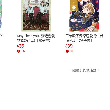
式
退換貨規範
、LINE PAY、AFTEE
本店是否提供消費者保護法七日猶
之權利，遽消費者保護法及通訊交
6
May I help you? 漸近戀愛
王弟殿下深深溺愛轉生者
除權合理例外情事適用準則，依商
物語(第5話)【電子書】
(第4話)【電子書】
質各有不同規定。詳細退換貨說明
39
39
$
$
照各商品說明。
1
%
1
%
詳細說明
繼續逛其他店舖