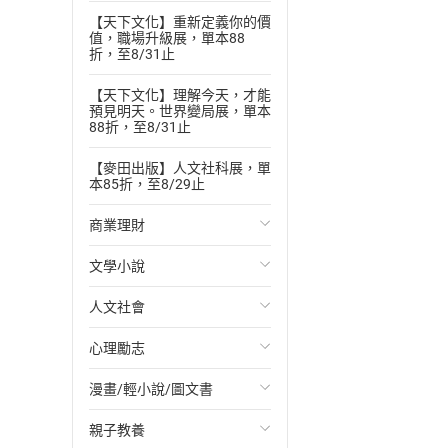
【天下文化】重新定義你的價
值，職場升級展，單本88
折，至8/31止
【天下文化】理解今天，才能
預見明天。世界變局展，單本
88折，至8/31止
【麥田出版】人文社科展，單
本85折，至8/29止
商業理財
文學小說
投資理財
人文社會
經濟/趨勢
歐美文學
心理勵志
財務/金融
日本文學
國際關係
漫畫/輕小說/圖文書
管理/領導
韓國文學
政治
心靈成長/情緒
親子教養
職場工作術
華文文學
社會科學
人際關係
輕小說