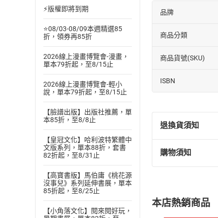
⚡版權即將到期
品牌
⭐08/03-08/09本週精選85
商品分類
折，領券再85折
2026線上漫畫博覽會-漫畫，
商品貨號(SKU)
單本79折起，至8/15止
ISBN
2026線上漫畫博覽會-輕小
說，單本79折起，至8/15止
【臉譜出版】出版社推薦，單
本85折，至8/8止
退換貨須知
【皇冠文化】哈利波特繁體中
文版系列，單本88折，套書
購物須知
82折起，至8/31止
退換貨規定：
(
一
)
依
消費
【高寶書版】馬伯庸《桃花源
內容或一經提
沒事兒》系列延伸書展，單本
購書須知
85折起，至8/25止
定。
本店熱銷商品
(
二
)
消費者
【小角落文化】閱來閱好玩，
且已下載
/
存