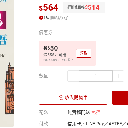
564
514
$
$
折扣後價格
1%
(賺5點)
優惠券
50
$
折
領取
滿555元可用
2026/08/09 15:59
截止
數量
放入購物車
配送
無實體配送
免運
付款
信用卡／LINE Pay／AFTEE／