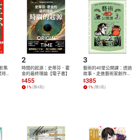
品
放入
購物車
登入
帳號
欲取消訂單或辦理退貨時，請登入樂天市場，並於「我的訂單」
Shopping cart
Login
將依您的申請進行審核，待審核通過後將為您辦理退款事宜。
市場須以整筆訂單為單位進行取消/退貨，恕無法以單支商品取消
如何開始使用？
.選擇閱讀載具
Step2.
2
3
X影集
時間的起源：史蒂芬．霍
藝術的40堂公開課：透過
蓄弒待
金的最終理論【電子書】
故事，走進藝術家創作現
場，看藝術如何誕生、如
455
385
$
$
何形塑人類生活【電子
1
%
(賺
4
點)
1
%
(賺
3
點)
書】