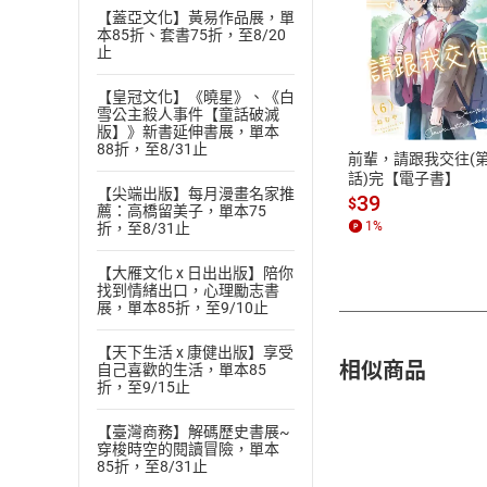
【蓋亞文化】黃易作品展，單
本85折、套書75折，至8/20
止
付款方
【皇冠文化】《曉星》、《白
雪公主殺人事件【童話破滅
ATM轉帳、信用卡
版】》新書延伸書展，單本
88折，至8/31止
前輩，請跟我交往(第
話)完【電子書】
【尖端出版】每月漫畫名家推
39
$
薦：高橋留美子，單本75
1
%
折，至8/31止
【大雁文化 x 日出出版】陪你
找到情緒出口，心理勵志書
展，單本85折，至9/10止
【天下生活 x 康健出版】享受
相似商品
自己喜歡的生活，單本85
折，至9/15止
【臺灣商務】解碼歷史書展~
穿梭時空的閱讀冒險，單本
85折，至8/31止