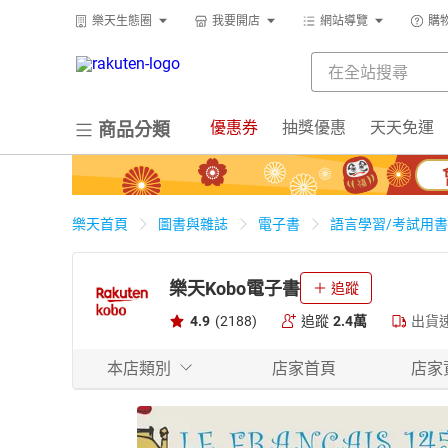
樂天生態圈
我要開店
網站導覽
購
優惠券
抽獎優惠
天天免運
商品分類
樂天首頁
圖書與雜誌
電子書
語言學習/考試用書
樂天Kobo電子書
追蹤
4.9
(2188)
追蹤
2.4萬
出貨
本店類別
店家首頁
店家