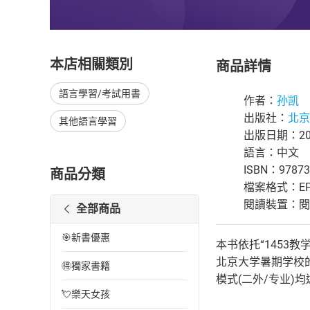
本店相關類別
商品詳情
語言學習/考試用書
作者：
孙凯
出版社：
北京
其他語言學習
出版日期：202
語言：中文
ISBN：97873
商品分類
檔案格式：EP
閱讀裝置：閱讀器
全部商品
🎯新書優惠
本书依托“1453
北京大学暑期学校
🉐獨家書籍
模式(二外/专业)
💘樂天女孩