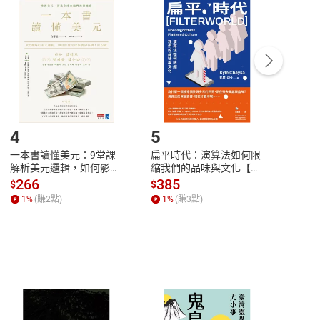
付款
方式
完成
訂單
中點選「瀏覽訂單明細」
>
「申請取消訂單
/
退
Payment
Complete
/退貨。
登入帳號，下載書籍後看書
4
5
6
一本書讀懂美元：9堂課
扁平時代：演算法如何限
本物
解析美元邏輯，如何影響
縮我們的品味與文化【電
說，
全球經濟和每個人的投資
子書】
來】
266
385
28
$
$
$
【電子書】
1
%
(賺
2
點)
1
%
(賺
3
點)
1
%