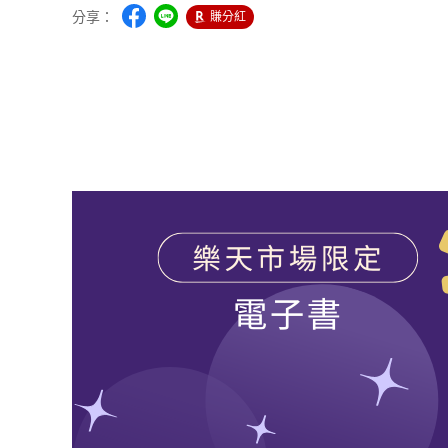
分享：
賺分紅