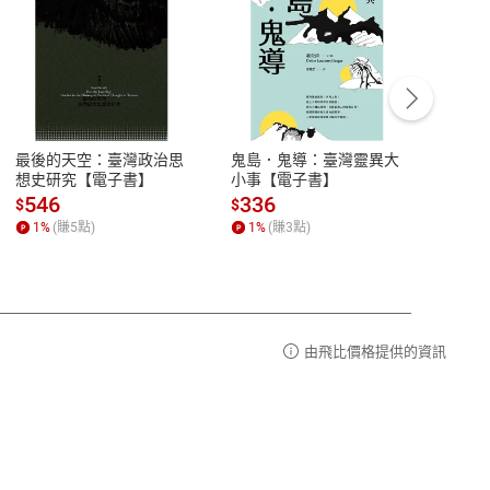
客服資訊
豫期
服務時間：週一到週五 10:00-12:00、
易解
13:00-17:00 (國定假日及例假日休息)
最後的天空：臺灣政治思
鬼島．鬼導：臺灣靈異大
中西
品性
客服電話：0080-1857077
想史研究【電子書】
小事【電子書】
子書
請參
客服信箱：
聯絡店家
546
336
32
$
$
$
1
%
(賺
5
點)
1
%
(賺
3
點)
1
%
由飛比價格提供的資訊