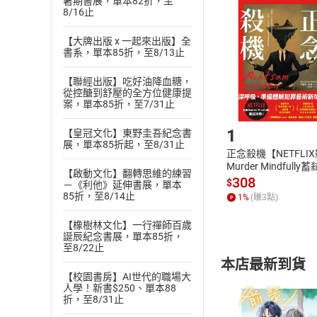
暑期書展，單本82折，至
挑選
商
8/16止
退貨方式：您
Choose
貨」，本店鋪
【大牌出版 x 一起來出版】全
書系，單本85折，至8/13止
請注意，樂天
購書後，
【聯經出版】吃好油降血糖，
從控醣到舒壓的全方位健康提
案，單本85折，至7/31止
Step1
1
【皇冠文化】東野圭吾紀念書
展，單本85折起，至8/31止
正念殺機【NETFLI
Murder Mindfully
【啟動文化】翻轉思維的練習
發】【電子書】
308
$
－《利他》延伸書展，單本
85折，至8/14止
1
%
(賺
3
點)
【橡樹林文化】一行禪師百歲
誕辰紀念書展，單本85折，
至8/22止
本店最新到貨
【校園書房】AI世代的職場大
人學！新書$250、單本88
折，至8/31止