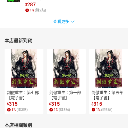
287
$
1
%
(賺
2
點)
查看更多
本店最新到貨
剑傲重生：第七部
剑傲重生：第一部
剑傲重生：第五部
【電子書】
【電子書】
【電子書】
315
315
315
$
$
$
1
%
(賺
3
點)
1
%
(賺
3
點)
1
%
(賺
3
點)
本店相關類別