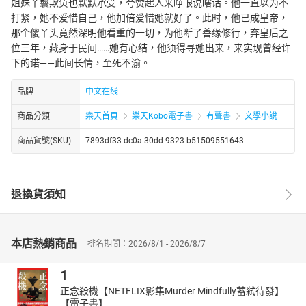
姐妹丫鬟欺负也默默承受，夸赞起人来睁眼说瞎话。他一直以为不
打紧，她不爱惜自己，他加倍爱惜她就好了。此时，他已成皇帝，
那个傻丫头竟然深明他看重的一切，为他断了善缘修行，弃皇后之
位三年，藏身于民间……她有心结，他须得寻她出来，来实现曾经许
下的诺——此间长情，至死不渝。
品牌
中文在线
商品分類
樂天首頁
樂天Kobo電子書
有聲書
文學小說
商品貨號(SKU)
7893df33-dc0a-30dd-9323-b51509551643
退換貨須知
本店熱銷商品
排名期間：2026/8/1 - 2026/8/7
1
正念殺機【NETFLIX影集Murder Mindfully蓄弒待發】
【電子書】