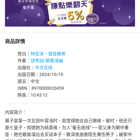
商品詳情
旁白：
林宏泽、晋佳楠等
作者：
饶秀丽/簌簌清幽
出版社：
中文在线
出版日期：2024/10/10
語言：中文
ISBN：8970000020459
時長：10:43:12
内容简介：
慕子衾第一次见到叶容浅时，就觉得她合自己眼缘。彼时，他还只
是七皇子，知道她为结善缘，为人“毫无底线”——家父身为朝中重
臣，她也敢偷溜出去买话本子，敢深夜施救陌生重伤男子；被家中