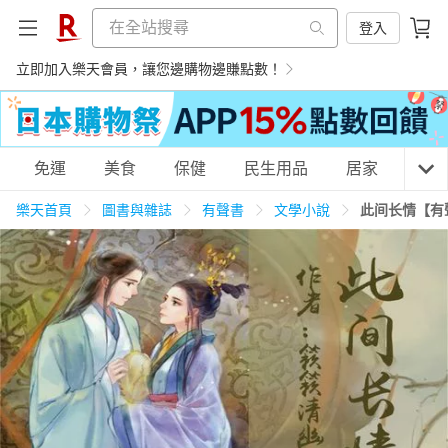
登入
立即加入樂天會員，讓您邊購物邊賺點數！
購物網分類
免運
美食
保健
民生用品
居家
3C
樂天首頁
圖書與雜誌
有聲書
文學小說
此间长情【有
天天免運
美食蛋糕
養生保健
民生用品
居家生活
3C家電
運動休閒
親子玩具
女裝
男裝
化妝保養
情趣用品