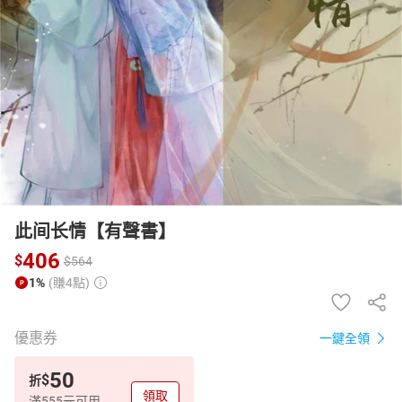
日本購物
電子/紙本書
HOT
此间长情【有聲書】
406
$
$
564
1%
(賺4點)
優惠券
一鍵全領
50
$
折
領取
滿555元可用