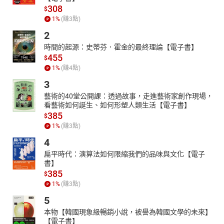
308
$
1
%
(賺
3
點)
2
時間的起源：史蒂芬．霍金的最終理論【電子書】
455
$
1
%
(賺
4
點)
3
藝術的40堂公開課：透過故事，走進藝術家創作現場，
看藝術如何誕生、如何形塑人類生活【電子書】
385
$
1
%
(賺
3
點)
4
扁平時代：演算法如何限縮我們的品味與文化【電子
書】
385
$
1
%
(賺
3
點)
5
本物【韓國現象級暢銷小說，被譽為韓國文學的未來】
【電子書】