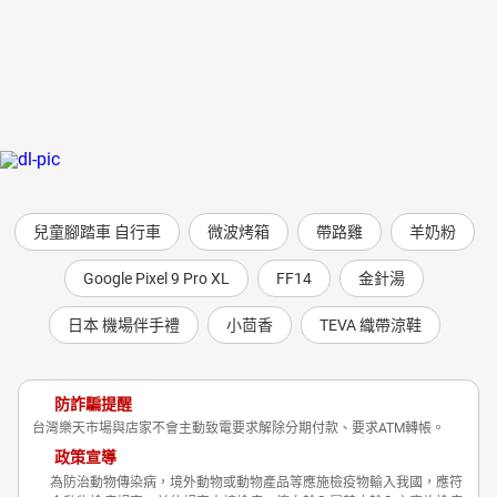
兒童腳踏車 自行車
微波烤箱
帶路雞
羊奶粉
Google Pixel 9 Pro XL
FF14
金針湯
日本 機場伴手禮
小茴香
TEVA 織帶涼鞋
防詐騙提醒
台灣樂天市場與店家不會主動致電要求解除分期付款、要求ATM轉帳。
政策宣導
為防治動物傳染病，境外動物或動物產品等應施檢疫物輸入我國，應符