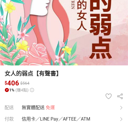
日本購物
電子/紙本書
HOT
女人的弱点【有聲書】
406
$
$
564
1%
(賺4點)
配送
無實體配送
免運
付款
信用卡／LINE Pay／AFTEE／ATM