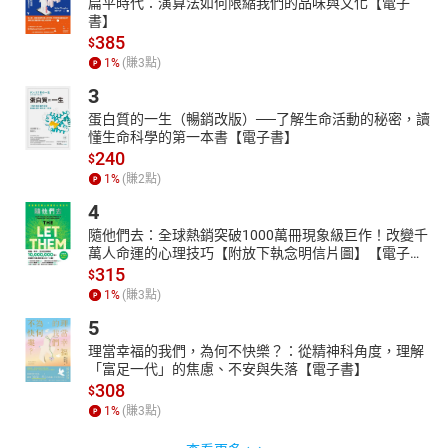
扁平時代：演算法如何限縮我們的品味與文化【電子
書】
385
$
1
%
(賺
3
點)
3
蛋白質的一生（暢銷改版）──了解生命活動的秘密，讀
懂生命科學的第一本書【電子書】
240
$
1
%
(賺
2
點)
4
隨他們去：全球熱銷突破1000萬冊現象級巨作！改變千
萬人命運的心理技巧【附放下執念明信片圖】【電子
書】
315
$
1
%
(賺
3
點)
5
理當幸福的我們，為何不快樂？：從精神科角度，理解
「富足一代」的焦慮、不安與失落【電子書】
308
$
1
%
(賺
3
點)