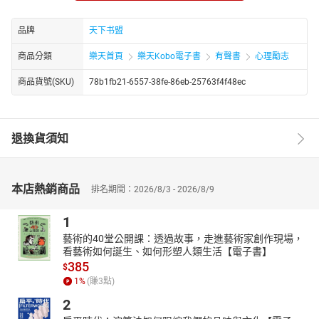
沌，活得茫然，活得没有自我。
——不做“提线木偶”，女人有思想才有气场
品牌
天下书盟
小的时候，女人为父母而活，因为孩子是父母的希望；结婚之后，
女人为丈夫而活，因为丈夫是自己的依靠；生了孩子之后，女人为
商品分類
樂天首頁
樂天Kobo電子書
有聲書
心理勵志
孩子而活，因为孩子是自己的寄托……到头来，你会发现：原来自己
商品貨號(SKU)
78b1fb21-6557-38fe-86eb-25763f4f48ec
这一生，都在为别人而活。这是女人该有的命运吗？女人是否应该
重新审视自己，改变一下原来的活法？
——正确认识自己：成熟女人应该知道为谁而活
退換貨須知
本店熱銷商品
排名期間：2026/8/3 - 2026/8/9
1
藝術的40堂公開課：透過故事，走進藝術家創作現場，
看藝術如何誕生、如何形塑人類生活【電子書】
385
$
1
%
(賺
3
點)
2