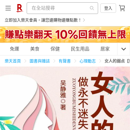
登入
立即加入樂天會員，讓您邊購物邊賺點數！
購物網分類
免運
美食
保健
民生用品
居家
3C
樂天首頁
圖書與雜誌
有聲書
心理勵志
女人的弱点【
天天免運
美食蛋糕
養生保健
民生用品
居家生活
3C家電
運動休閒
親子玩具
女裝
男裝
化妝保養
情趣用品