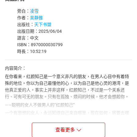
旁白：
凌雪
作者：
吴静雅
出版社：
天下书盟
出版日期：2025/06/04
語言：中文
ISBN：8970000030799
時長：10:52:19
内容简介：
在你看来，红颜知己是一个意义非凡的朋友，在男人心目中有着特
殊的地位。你以为自己最懂他的心，以为自己是他心灵的港湾，是
他真正爱的人。事实上并非这样，红颜知己，不过是一个关系还
行、可有可无的朋友。只有在孤独、烦闷的时候，他才会想起你。
——聪明的女人不做男人的“红颜知己”
一个有思想的女人，永远知道自己来自哪里，现在如何，将要去哪
里。她似乎看透了哲学家康德提出的三个问题：我能够知道什么？
我应当做什么？我可以希望什么？而没有思想的女人还在糊里糊涂
查看更多
地生活，她们看不清自己，也无法正确地对待别人，所以活得混