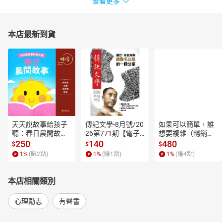
查看更多
本店最新到貨
天天說故事給孩子
傳記文學-8月號/20
如果可以簡單，誰
聽：春日晨間故事
26第771期【電子
想要複雜（暢銷經
【有聲書】
書】
典新編版）【電子
250
140
480
$
$
$
書】
1
%
(賺
2
點)
1
%
(賺
1
點)
1
%
(賺
4
點)
本店相關類別
心理勵志
有聲書