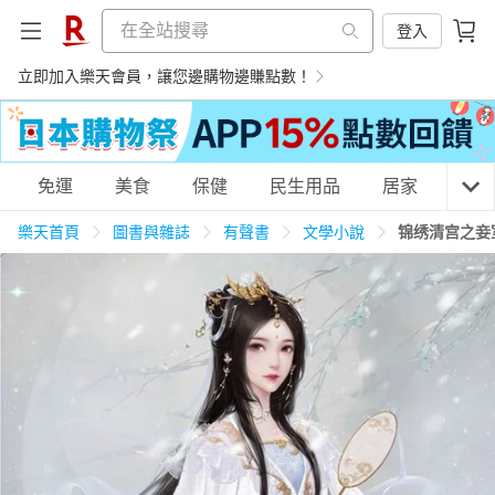
登入
立即加入樂天會員，讓您邊購物邊賺點數！
購物網分類
免運
美食
保健
民生用品
居家
3C
樂天首頁
圖書與雜誌
有聲書
文學小說
锦绣清宫之妾室
天天免運
美食蛋糕
養生保健
民生用品
居家生活
3C家電
運動休閒
親子玩具
女裝
男裝
化妝保養
情趣用品