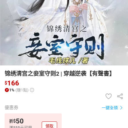
日本購物
電子/紙本書
HOT
锦绣清宫之妾室守则2 | 穿越逆袭【有聲書】
166
$
1%
(賺1點)
優惠券
一鍵全領
50
$
折
領取
滿555元可用