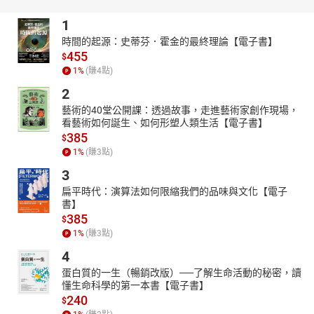
1
時間的起源：史蒂芬．霍金的最終理論【電子書】
455
$
1
%
(賺
4
點)
2
藝術的40堂公開課：透過故事，走進藝術家創作現場，
看藝術如何誕生、如何形塑人類生活【電子書】
385
$
1
%
(賺
3
點)
3
扁平時代：演算法如何限縮我們的品味與文化【電子
書】
385
$
1
%
(賺
3
點)
4
蛋白質的一生（暢銷改版）──了解生命活動的秘密，讀
懂生命科學的第一本書【電子書】
240
$