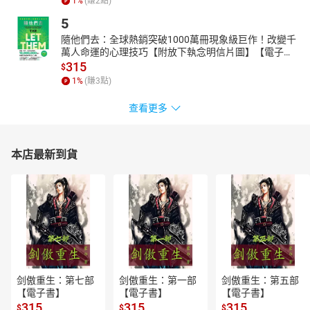
1
%
(賺
2
點)
5
隨他們去：全球熱銷突破1000萬冊現象級巨作！改變千
萬人命運的心理技巧【附放下執念明信片圖】【電子
書】
315
$
1
%
(賺
3
點)
查看更多
本店最新到貨
剑傲重生：第七部
剑傲重生：第一部
剑傲重生：第五部
【電子書】
【電子書】
【電子書】
315
315
315
$
$
$