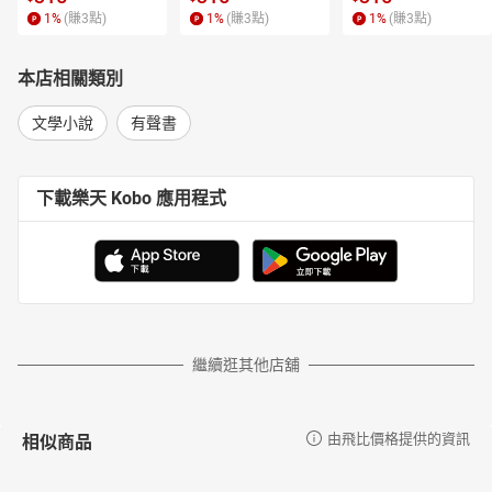
1
%
(賺
3
點)
1
%
(賺
3
點)
1
%
(賺
3
點)
本店相關類別
文學小說
有聲書
下載樂天 Kobo 應用程式
繼續逛其他店舖
相似商品
由飛比價格提供的資訊