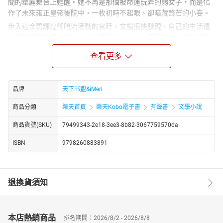
間的華麗舞台上甦醒。她不再是那個被命運玩弄的弱女子，而是化
作了未來雍正皇帝後院中，一枚初時不起眼、卻暗藏鋒芒的小妾。
步入這金碧輝煌卻暗流湧動的宮廷，文楊很快發現，自己的生活遠
比想象中更加複雜多變。她遇見了與前世小三面容如出一轍的钮祜
祿氏，那份似曾相識的惡意，讓她不得不更加小心謹慎。而更令她
查看更多
驚訝的是，看似全能、集萬千寵愛於一身，仿佛女主一般的李氏，
竟是她遙遠時空的老鄉，兩人之間，似乎有著千絲萬縷的聯繫。
在這波詭雲譎的宮廷劇中，文楊一度以為自己只是個配角，用來映
品牌
天下书盟&iMerl
襯李氏的光環，或是成為他人昇遷路上的絆腳石。然而，歷史的巨
輪悄然轉動，四大爺——即日後的雍正皇帝，他的心思與口味，竟偏
商品分類
樂天首頁
樂天Kobo電子書
有聲書
文學小說
得超乎所有人的預料。文楊，這個看似平凡的小妾，正以她獨有的
商品貨號(SKU)
79499343-2e18-3ee3-8b82-3067759570da
智慧與堅韌，一步步走入雍正的心田，改寫著屬於自己的命運篇
章。
ISBN
9798260883891
在這場權力與愛情的遊戲中，文楊將如何運用現代人的智慧，化解
一個又一個危機，又在與眾多妃嬪的周旋中，找到屬於自己的位
置？紫禁城的天空下，一段關於成長、愛情與自我救贖的傳奇，正
退換貨須知
悄然上演。
https://youtube.com/@tianxiagushi?si=ZstiltPoiwO0g4fT
http://www.youtube.com/channel/UC2yhCURng4uUjphEqZwKig/
本店熱銷商品
排名期間：2026/8/2 - 2026/8/8