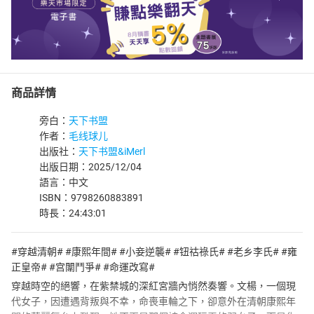
商品詳情
旁白：
天下书盟
作者：
毛线球儿
出版社：
天下书盟&iMerl
出版日期：2025/12/04
語言：中文
ISBN：9798260883891
時長：24:43:01
#穿越清朝# #康熙年間# #小妾逆襲# #钮祜祿氏# #老乡李氏# #雍
正皇帝# #宫闈鬥爭# #命運改寫#
穿越時空的絕響，在紫禁城的深紅宮牆內悄然奏響。文楊，一個現
代女子，因遭遇背叛與不幸，命喪車輪之下，卻意外在清朝康熙年