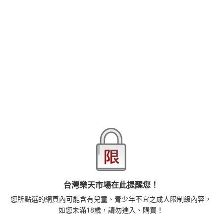
【本作品譯文由授權方提供】女子大學田徑隊選手——龍川千早，因
為胸部太大而感到困擾，於是前往據說能縮小胸部的整體院。雖然
知道在療程中難免會觸碰到胸部，但多位整體師的觸摸方式卻越來
越奇怪，千早的身體也開始產生「變化」…
品牌
悅文社
商品分類
樂天首頁
樂天Kobo電子書
18+成人
漫畫/輕小說
商品貨號(SKU)
797c734e-affd-3710-a2ae-f3b5e36db76b
退換貨須知
台灣樂天市場在此提醒您！
本店熱銷商品
排名期間：2026/8/1 - 2026/8/7
您所點選的網頁內可能含有兒童、青少年不宜之成人限制級內容，
1
如您未滿18歲，請勿進入、購買！
正念殺機【NETFLIX影集Murder Mindfully蓄弒待發】