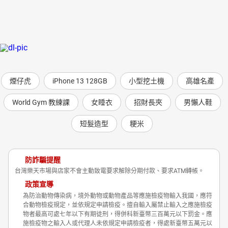
煙仔虎
iPhone 13 128GB
小型挖土機
高雄名產
World Gym 教練課
女睡衣
招財長夾
男懶人鞋
短髮造型
粳米
防詐騙提醒
台灣樂天市場與店家不會主動致電要求解除分期付款、要求ATM轉帳。
政策宣導
為防治動物傳染病，境外動物或動物產品等應施檢疫物輸入我國，應符
合動物檢疫規定，並依規定申請檢疫。擅自輸入屬禁止輸入之應施檢疫
物者最高可處七年以下有期徒刑，得併科新臺幣三百萬元以下罰金。應
施檢疫物之輸入人或代理人未依規定申請檢疫者，得處新臺幣五萬元以