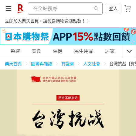
登入
立即加入樂天會員，讓您邊購物邊賺點數！
購物網分類
免運
美食
保健
民生用品
居家
3C
樂天首頁
圖書與雜誌
有聲書
人文社會
台湾抗战【有
天天免運
美食蛋糕
養生保健
民生用品
居家生活
3C家電
運動休閒
親子玩具
女裝
男裝
化妝保養
情趣用品