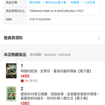
商品分類
樂天首頁
樂天Kobo電子書
有聲書
人文社會
商品貨號(SKU)
798606d2-90e8-3c16-9659-86b58a1c7927
ISBN
9787516209394
退換貨須知
本店熱銷商品
排名期間：2026/8/2 - 2026/8/8
1
時間的起源：史蒂芬．霍金的最終理論【電子書】
455
$
1
%
(賺
4
點)
2
藝術的40堂公開課：透過故事，走進藝術家創作現場，
看藝術如何誕生、如何形塑人類生活【電子書】
385
$