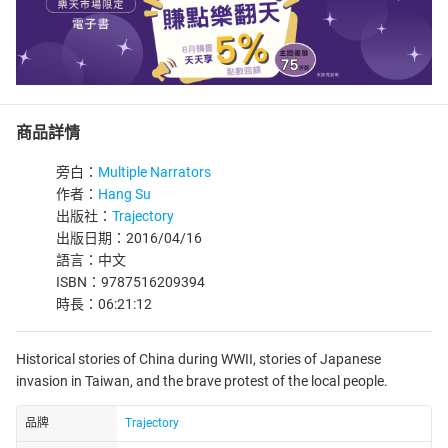
商品詳情
旁白：
Multiple Narrators
作者：
Hang Su
出版社：
Trajectory
出版日期：2016/04/16
語言：中文
ISBN：9787516209394
時長：06:21:12
Historical stories of China during WWII, stories of Japanese
invasion in Taiwan, and the brave protest of the local people.
品牌
Trajectory