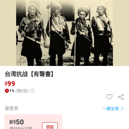
日本購物
電子/紙本書
HOT
台湾抗战【有聲書】
99
$
1%
(賺0點)
優惠券
一鍵全領
50
$
折
領取
滿555元可用