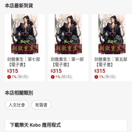
本店最新到貨
剑傲重生：第七部
剑傲重生：第一部
剑傲重生：第五部
【電子書】
【電子書】
【電子書】
315
315
315
$
$
$
1
%
(賺
3
點)
1
%
(賺
3
點)
1
%
(賺
3
點)
本店相關類別
人文社會
有聲書
下載樂天 Kobo 應用程式