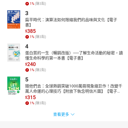
1
%
(賺
3
點)
3
扁平時代：演算法如何限縮我們的品味與文化【電子
書】
385
$
1
%
(賺
3
點)
4
蛋白質的一生（暢銷改版）──了解生命活動的秘密，讀
懂生命科學的第一本書【電子書】
240
$
1
%
(賺
2
點)
5
隨他們去：全球熱銷突破1000萬冊現象級巨作！改變千
萬人命運的心理技巧【附放下執念明信片圖】【電子
書】
315
$
1
%
(賺
3
點)
查看更多