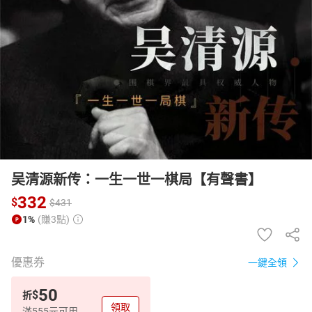
日本購物
電子/紙本書
HOT
吴清源新传：一生一世一棋局【有聲書】
332
$
$
431
1%
(賺3點)
優惠券
一鍵全領
50
$
折
領取
滿555元可用