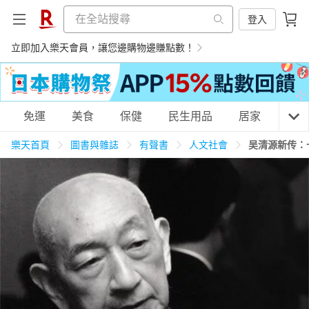
登入
立即加入樂天會員，讓您邊購物邊賺點數！
購物網分類
免運
美食
保健
民生用品
居家
3C
樂天首頁
圖書與雜誌
有聲書
人文社會
吴清源新传：
天天免運
美食蛋糕
養生保健
民生用品
居家生活
3C家電
運動休閒
親子玩具
女裝
男裝
化妝保養
情趣用品