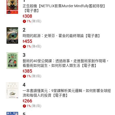
1
正念殺機【NETFLIX影集Murder Mindfully蓄弒待發】
【電子書】
308
$
1
%
(賺
3
點)
2
時間的起源：史蒂芬．霍金的最終理論【電子書】
455
$
1
%
(賺
4
點)
3
藝術的40堂公開課：透過故事，走進藝術家創作現場，
看藝術如何誕生、如何形塑人類生活【電子書】
385
$
1
%
(賺
3
點)
4
一本書讀懂美元：9堂課解析美元邏輯，如何影響全球經
濟和每個人的投資【電子書】
266
$
1
%
(賺
2
點)
5