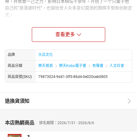
神，并依靠一己之力，影响日本棋坛十余年，开创了一个只属于他
自己的“吴清源时代”，也留给世人众多变幻莫测的围棋手型和创新定
式。
Author Biograph：
王拥军所著《华为逻辑》（中国商业出版社，2016 年，ISBN 978-
查看更多
7-5044-9550-1）是一本聚焦华为商业与管理底层逻辑的通俗经管读
物，以 “成功要素拆解 + 案例复盘” 为核心，系统解析华为从创业到
全球化的战略、用人、管理、营销等关键逻辑，为企业管理者与创
品牌
大吕文化
业者提供可借鉴的实战框架。以下从作者、著作核心信息、内容框
架、创作价值展开详述
商品分類
樂天首頁
樂天Kobo電子書
有聲書
人文社會
商品貨號(SKU)
79873024-9d41-3ff3-86d4-0e020ceb0805
退換貨須知
本店熱銷商品
排名期間：2026/7/31 - 2026/8/6