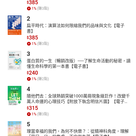
385
$
時尚聖地紐約闖蕩。在《哈潑時尚》（Harper’s Bazaar）、《萬
1
%
(賺
3
點)
歲》（Viva）、《精明女人》（Savvy）、《紐約》等雜誌歷練後，
2
她如願登上夢寐以求的《時尚》（Vogue）殿堂，建立了自己的王
國。
扁平時代：演算法如何限縮我們的品味與文化【電子
書】
除了描述安娜在時尚圈中呼風喚雨外，本書也提到她的影響力
385
$
如何擴及藝術、影視娛樂、政治、體育等領域。歐巴馬曾打算提名
1
%
(賺
3
點)
她擔任駐英大使；布萊德利．庫柏向他諮詢電影選角；紐約大都會
3
博物館委託她籌辦慈善募款；小威廉絲與她討論網球……她也不吝透
過雜誌，表達自己對性別平權、族群平等等進步議題的支持。
蛋白質的一生（暢銷改版）──了解生命活動的秘密，讀
懂生命科學的第一本書【電子書】
安娜工作之外的其他面向也穿插在書中各處。與醫生大衛．薛
240
$
佛（David Shaffer）共築愛巢後誕下一子一女，即使忙碌而工作步
1
%
(賺
2
點)
調緊湊，安娜也堅持要抽出時間陪伴子女。雖然在職場中安娜講求
效率、不苟言笑，有部屬以「核子溫圖」（Nuclear Wintour）來形
4
容她，但她也非絲毫不近人情。不少同事受作者訪問，憶起安娜對
隨他們去：全球熱銷突破1000萬冊現象級巨作！改變千
自己的照顧，以及她對新秀設計師的大力拔擢。安娜也善用自己的
萬人命運的心理技巧【附放下執念明信片圖】【電子
書】
315
影響力投身慈善。她為紐約大都會藝術博物館籌募資金，更舉辦各
$
種募款活動，為愛滋病照護機構籌獲上千萬美元。
1
%
(賺
3
點)
現年74歲的安娜，自1970年代開啟時尚編輯的職涯。她在時尚
5
圈縱橫半世紀，直面時代更迭與各種挑戰，至今仍然活躍在檯面
理當幸福的我們，為何不快樂？：從精神科角度，理解
上。她2020年接掌《時尚》雜誌的全球編輯總監，也曾在2023年來