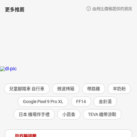
更多推薦
由飛比價格提供的資訊
兒童腳踏車 自行車
微波烤箱
帶路雞
羊奶粉
Google Pixel 9 Pro XL
FF14
金針湯
日本 機場伴手禮
小茴香
TEVA 織帶涼鞋
防詐騙提醒