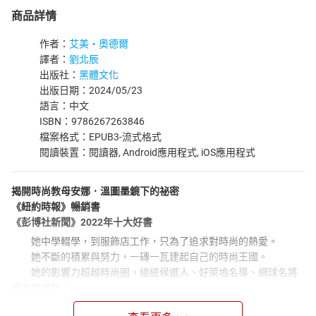
商品詳情
作者：
艾美‧奧德爾
譯者：
劉北辰
出版社：
黑體文化
出版日期：2024/05/23
語言：中文
ISBN：9786267263846
檔案格式：EPUB3-流式格式
閱讀裝置：閱讀器, Android應用程式, iOS應用程式
揭開時尚教母安娜．溫圖墨鏡下的祕密
《紐約時報》暢銷書
《彭博社新聞》2022年十大好書
她中學輟學，到服飾店工作，只為了追求對時尚的熱愛。
她不斷的積累與努力，一磚一瓦建起自己的時尚王國。
她的影響力超越時尚圈，總統候選人、好萊塢名導、網球名將
都向她求助。
她長年頂著捲曲弧度完美的鮑伯頭，用一副墨鏡掩藏所有喜怒