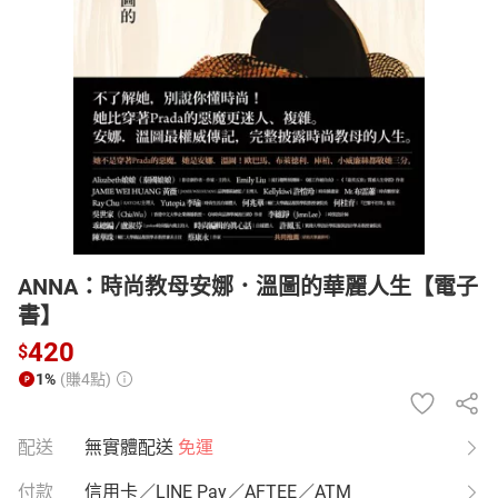
日本購物
電子/紙本書
HOT
ANNA：時尚教母安娜．溫圖的華麗人生【電子
書】
420
$
1%
(賺4點)
配送
無實體配送
免運
付款
信用卡／LINE Pay／AFTEE／ATM