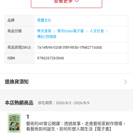
查看更多
哀樂。
她的體態從少女時就恆久不變，她還敦促歐普拉為封面拍攝成
功減重。
她是時尚教母安娜．溫圖（Anna Wintour）。
品牌
黑體文化
電影《穿著Prada的惡魔》（The Devil Wears Prada）中，梅
商品分類
樂天首頁
樂天Kobo電子書
人文社會
莉．史翠普（Meryl Streep）飾演魔鬼上司米蘭達。米蘭達位高權
傳記/回憶錄
重，是時尚界的大咖。她專注完美、近乎刁難，讓主角安．海瑟薇
商品貨號(SKU)
7a1efb96-02d8-3f8f-983b-1ffe8271bddb
（Anne Hathaway）疲於奔命。這個角色專橫跋扈的形象深入人
心，引起觀眾共鳴，也讓梅莉．史翠普一舉奪下金球獎最佳女主
ISBN
9786267263846
角。
這個惡魔上司的原型，就是安娜．溫圖。
電影所塑造的形象廣為人知，但那僅是安娜的一部分。本書作
退換貨須知
者艾美．奧德爾訪談眾多安娜親友、鉅細靡遺地蒐羅資料，從側面
勾勒出有血有肉的安娜．溫圖。她不再只是冷酷無情的惡魔上司，
也是內向畏縮的少女、青澀的菜鳥編輯、再忙也要陪伴兒女的職業
本店熱銷商品
排名期間：2026/8/3 - 2026/8/9
婦女。
艾美．奧德爾先追溯安娜．溫圖的家庭與童年，如何促使她日
1
後走上窮其一生追求時尚的道路。安娜1949年出生於倫敦，學生時
藝術的40堂公開課：透過故事，走進藝術家創作現場，
便深受時尚吸引。她中學輟學投入職場，在服飾百貨打工；又因機
看藝術如何誕生、如何形塑人類生活【電子書】
緣巧合客串模特兒，第一次登上時尚的舞台。此後，她跨海隻身到