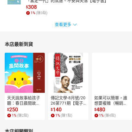
「富足一代」的焦慮、不安與失落【電子書】
308
台參加GQ年度風格大賞。本書引人入勝地呈現安娜跌宕的職涯，也
$
揭露許多時尚圈的內幕。透過艾美．奧德爾的文字，看時尚教母如
1
%
(賺
3
點)
何常盛不衰，並窺見其墨鏡之下不為人知的一面。
查看更多
本書特色
★安娜．溫圖在時尚界手握權力近半世紀，本書從她的成長與
職涯，探究她崛起的過程。
本店最新到貨
★安娜提供作者可訪問的名單，最終作者在書中引用了250多位
親友、同事的說法。
★有別於傑瑞．奧本海默（Jerry Oppenheimer）的《貴賓席》
（Front Row）以八卦的方式書寫，本書忠於事實、不誇大且意趣橫
生。
天天說故事給孩子
傳記文學-8月號/20
如果可以簡單，誰
聽：春日晨間故事
26第771期【電子
想要複雜（暢銷經
【有聲書】
書】
典新編版）【電子
250
140
480
$
$
$
書】
1
%
(賺
2
點)
1
%
(賺
1
點)
1
%
(賺
4
點)
本店相關類別