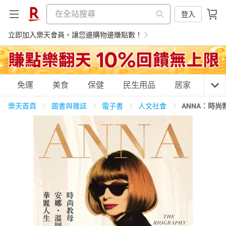
登入
立即加入樂天會員，讓您邊購物邊賺點數！
購物網分類
免運
美食
保健
民生用品
居家
3C
樂天首頁
圖書與雜誌
電子書
人文社會
ANNA：時
天天免運
美食蛋糕
養生保健
民生用品
居家生活
3C家電
運動休閒
親子玩具
女裝
男裝
化妝保養
情趣用品