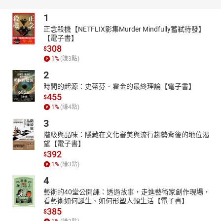
1
正念殺機【NETFLIX影集Murder Mindfully蓄弒待發】
【電子書】
308
$
1
%
(賺
3
點)
2
時間的起源：史蒂芬．霍金的最終理論【電子書】
455
$
1
%
(賺
4
點)
3
階級與品味：隱藏在文化審美與流行趨勢背後的地位渴
望【電子書】
392
$
1
%
(賺
3
點)
4
藝術的40堂公開課：透過故事，走進藝術家創作現場，
看藝術如何誕生、如何形塑人類生活【電子書】
385
$