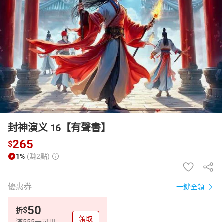
日本購物
電子/紙本書
HOT
封神演义 16【有聲書】
265
$
1%
(賺2點)
優惠券
一鍵全領
50
$
折
領取
滿555元可用