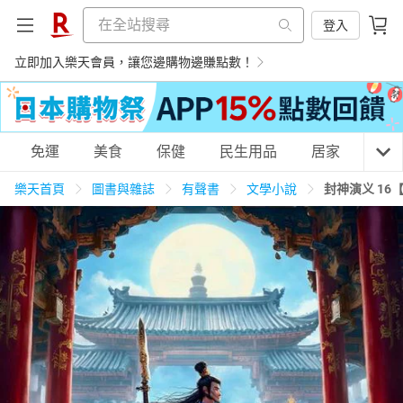
登入
立即加入樂天會員，讓您邊購物邊賺點數！
購物網分類
免運
美食
保健
民生用品
居家
3C
樂天首頁
圖書與雜誌
有聲書
文學小說
封神演义 16
天天免運
美食蛋糕
養生保健
民生用品
居家生活
3C家電
運動休閒
親子玩具
女裝
男裝
化妝保養
情趣用品