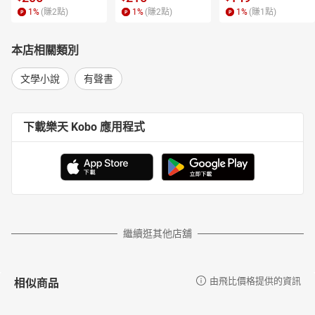
1
%
(賺
2
點)
1
%
(賺
2
點)
1
%
(賺
1
點)
本店相關類別
文學小說
有聲書
下載樂天 Kobo 應用程式
繼續逛其他店舖
相似商品
由飛比價格提供的資訊