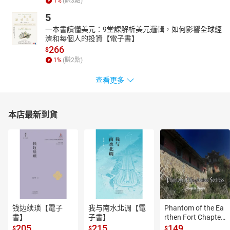
1
%
(賺
3
點)
5
一本書讀懂美元：9堂課解析美元邏輯，如何影響全球經
濟和每個人的投資【電子書】
266
$
1
%
(賺
2
點)
查看更多
本店最新到貨
钱边续琐【電子
我与南水北调【電
Phantom of the Ea
書】
子書】
rthen Fort Chapter
 4【有聲書】
205
215
149
$
$
$