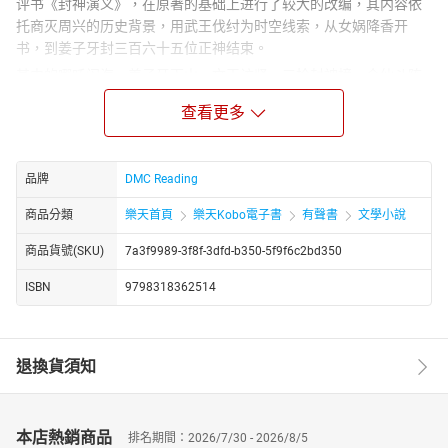
评书《封神演义》，在原著的基础上进行了较大的改编，其内容依
托商灭周兴的历史背景，用武王伐纣为时空线索，从女娲降香开
书，到姜子牙封三百六十五位正神结束。
其中的哪吒闹海、姜子牙下山、文王访贤、三抢封神榜、众仙斗阵
斗法等情节，展现了古人丰富的想象力：腾云驾雾、呼风唤雨、搬
查看更多
山移海、撒豆成兵，还有水遁、土遁、风火轮、火尖枪……，这一系
列的故事，将民间传说中的各种神仙，如喜神、财神、风神、雨
神、土地神、灶王爷、灶王奶奶等等，都穿插在其中。
品牌
DMC Reading
著名评书大师袁阔成先生，以其深厚功力录制的《封神演义》，故
事情节生动曲折，节奏轻松明快，风格活泼幽默。雅俗共赏，热闹
商品分類
樂天首頁
樂天Kobo電子書
有聲書
文學小說
好听。富有很高的艺术性和欣赏性。
商品貨號(SKU)
7a3f9989-3f8f-3dfd-b350-5f9f6c2bd350
ISBN
9798318362514
退換貨須知
本店熱銷商品
排名期間：2026/7/30 - 2026/8/5