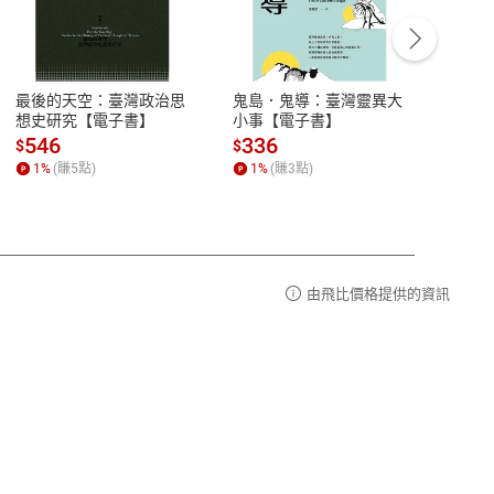
客服資訊
豫期
服務時間：週一到週五 10:00-12:00、
易解
13:00-17:00 (國定假日及例假日休息)
最後的天空：臺灣政治思
鬼島．鬼導：臺灣靈異大
中西
品性
客服電話：0080-1857077
想史研究【電子書】
小事【電子書】
子書
請參
客服信箱：
聯絡店家
546
336
32
$
$
$
1
%
(賺
5
點)
1
%
(賺
3
點)
1
%
由飛比價格提供的資訊