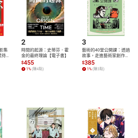
市場須以整筆訂單為單位進行取消/退貨，恕無法以單支商品取消
如何開始使用？
.選擇閱讀載具
Step2.
2
3
X影集
時間的起源：史蒂芬．霍
藝術的40堂公開課：透過
蓄弒待
金的最終理論【電子書】
故事，走進藝術家創作現
場，看藝術如何誕生、如
455
385
$
$
何形塑人類生活【電子
1
%
(賺
4
點)
1
%
(賺
3
點)
書】