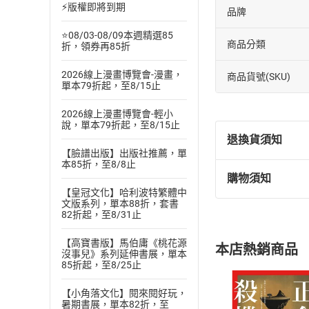
⚡版權即將到期
品牌
⭐08/03-08/09本週精選85
商品分類
折，領券再85折
2026線上漫畫博覽會-漫畫，
商品貨號(SKU)
單本79折起，至8/15止
2026線上漫畫博覽會-輕小
說，單本79折起，至8/15止
退換貨須知
【臉譜出版】出版社推薦，單
本85折，至8/8止
購物須知
退換貨規定：
【皇冠文化】哈利波特繁體中
(
一
)
依
消費
文版系列，單本88折，套書
82折起，至8/31止
內容或一經提
購書須知
定。
【高寶書版】馬伯庸《桃花源
本店熱銷商品
(
二
)
消費者
沒事兒》系列延伸書展，單本
85折起，至8/25止
且已下載
/
存
挑選
商
退貨方式：您
【小角落文化】閱來閱好玩，
Choose
暑期書展，單本82折，至
貨」，本店鋪