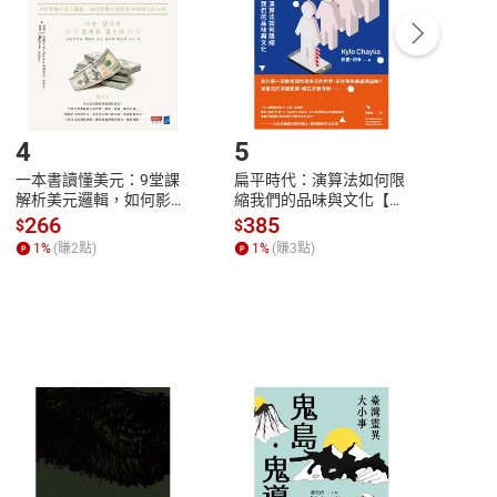
/退貨。
登入帳號，下載書籍後看書
4
5
6
一本書讀懂美元：9堂課
扁平時代：演算法如何限
本物
解析美元邏輯，如何影響
縮我們的品味與文化【電
說，
全球經濟和每個人的投資
子書】
來】
266
385
28
$
$
$
【電子書】
1
%
(賺
2
點)
1
%
(賺
3
點)
1
%