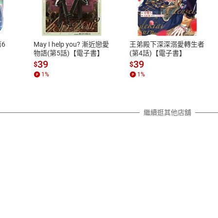
式
退換貨規範
、LINE PAY、AFTEE
本店是否提供消費者保護法七日猶
之權利，遽消費者保護法及通訊交
6
May I help you? 漸近戀愛
王弟殿下深深溺愛轉生者
除權合理例外情事適用準則，依商
物語(第5話)【電子書】
(第4話)【電子書】
質各有不同規定。詳細退換貨說明
39
39
$
$
照各商品說明。
1
%
1
%
詳細說明
繼續逛其他店舖