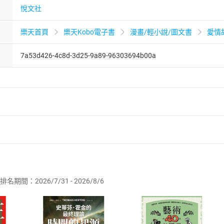
悅文社
樂天首頁
樂天Kobo電子書
漫畫/輕小說/圖文書
愛情
7a53d426-4c8d-3d25-9a89-96303694b00a
者保護法
第
19
條第
1
項後段
暨
通訊交易解除權合理例外情事適用
供即為完成之線上服務，經消費者事先同意始提供。」 之商品
排名期間：2026/7/31 - 2026/8/6
訂購本店鋪之商品即代表知悉本店鋪所銷售之商品為電子書，屬
取電子書，不得請求退貨退款。
品
放入
購物車
登入
帳號
欲取消訂單或辦理退貨時，請登入樂天市場，並於「我的訂單」
Shopping cart
Login
將依您的申請進行審核，待審核通過後將為您辦理退款事宜。