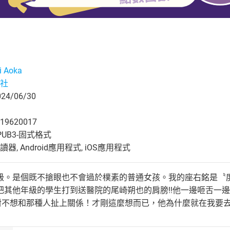
i Aoka
社
4/06/30
19620017
UB3-固式格式
, Android應用程式, iOS應用程式
級。是個既不搶眼也不會過於樸素的普通女孩。我的座右銘是〝
把其他年級的學生打到送醫院的尾崎朔也的肩膀!!他一邊咂舌一
對不想和那種人扯上關係！才剛這麼想而已，他為什麼就在我要去