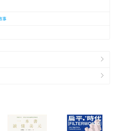
故事
準則
第
2
條第
5
款之規定，「非以有形媒介提供之數位
，不適用消保法第
19
條第
1
項七日內無條件退貨之規
非以有形媒介提供之數位內容，消費者同意若訂購後
付款
方式
完成
訂單
中點選「瀏覽訂單明細」
>
「申請取消訂單
/
退
Payment
Complete