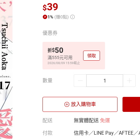
39
$
1%
(賺0點)
優惠券
50
$
折
領取
滿555元可用
2026/08/09 15:59
截止
數量
放入購物車
配送
無實體配送
免運
付款
信用卡／LINE Pay／AFTEE／