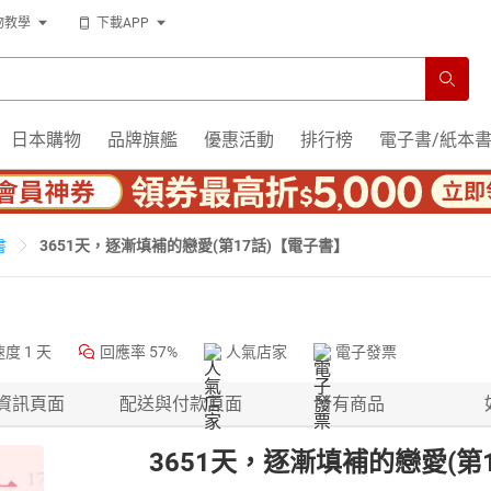
物教學
下載APP
日本購物
品牌旗艦
優惠活動
排行榜
電子書/紙本
3651天，逐漸填補的戀愛(第17話)【電子書】
書
速度
1 天
回應率
57%
人氣店家
電子發票
資訊頁面
配送與付款頁面
所有商品
3651天，逐漸填補的戀愛(第