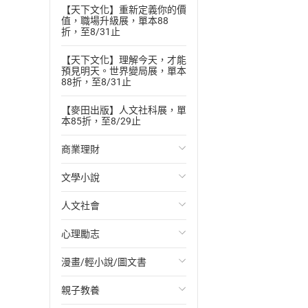
【天下文化】重新定義你的價
值，職場升級展，單本88
折，至8/31止
【天下文化】理解今天，才能
預見明天。世界變局展，單本
88折，至8/31止
【麥田出版】人文社科展，單
本85折，至8/29止
商業理財
文學小說
投資理財
人文社會
經濟/趨勢
歐美文學
心理勵志
財務/金融
日本文學
國際關係
漫畫/輕小說/圖文書
管理/領導
韓國文學
政治
心靈成長/情緒
親子教養
職場工作術
華文文學
社會科學
人際關係
輕小說