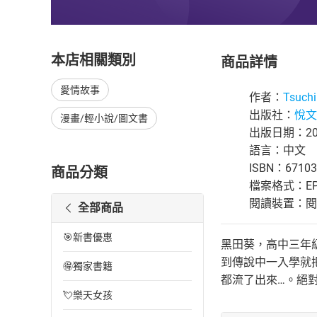
本店相關類別
商品詳情
愛情故事
作者：
Tsuchi
出版社：
悅文
漫畫/輕小說/圖文書
出版日期：202
語言：中文
ISBN：67103
商品分類
檔案格式：EP
閱讀裝置：閱讀器
全部商品
🎯新書優惠
黑田葵，高中三年
到傳說中一入學就
🉐獨家書籍
都流了出來…。絕
💘樂天女孩