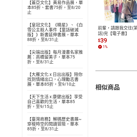
付款方
【蓋亞文化】黃易作品展，單
本85折、套書75折，至8/20
止
ATM轉帳、信用卡
【皇冠文化】《曉星》、《白
前輩，請跟我交往(第
雪公主殺人事件【童話破滅
話)完【電子書】
版】》新書延伸書展，單本
39
88折，至8/31止
$
1
%
【尖端出版】每月漫畫名家推
薦：高橋留美子，單本75
折，至8/31止
【大雁文化 x 日出出版】陪你
找到情緒出口，心理勵志書
展，單本85折，至9/10止
相似商品
【天下生活 x 康健出版】享受
自己喜歡的生活，單本85
折，至9/15止
【臺灣商務】解碼歷史書展~
穿梭時空的閱讀冒險，單本
85折，至8/31止