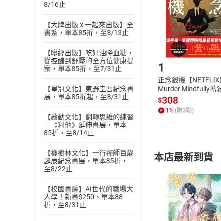
8/16止
請注意，樂天
購書後，
【大牌出版 x 一起來出版】全
書系，單本85折，至8/13止
Step1
【聯經出版】吃好油降血糖，
從控醣到舒壓的全方位健康提
1
案，單本85折，至7/31止
正念殺機【NETFLI
Murder Mindfully
【皇冠文化】東野圭吾紀念書
展，單本85折起，至8/31止
發】【電子書】
308
$
1
%
(賺
3
點)
【啟動文化】翻轉思維的練習
－《利他》延伸書展，單本
85折，至8/14止
【橡樹林文化】一行禪師百歲
本店最新到貨
誕辰紀念書展，單本85折，
至8/22止
【校園書房】AI世代的職場大
人學！新書$250、單本88
折，至8/31止