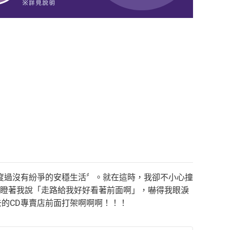
度過沒有紛爭的安穩生活〞。就在這時，我卻不小心撞
邊瞪著我說「走路給我好好看著前面啊」，嚇得我眼淚
的CD專賣店前面打架啊啊啊！！！