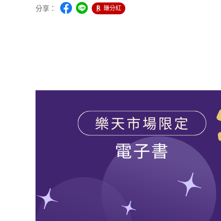
分享：
賺分紅