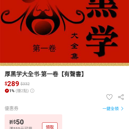
日本購物
電子/紙本書
HOT
厚黑学大全书·第一卷【有聲書】
289
$
$
332
1%
(賺2點)
優惠券
一鍵全領
50
$
折
領取
滿555元可用