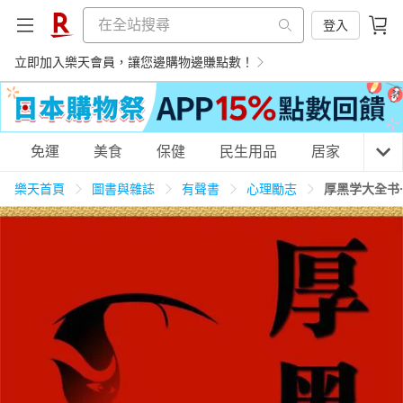
登入
立即加入樂天會員，讓您邊購物邊賺點數！
購物網分類
免運
美食
保健
民生用品
居家
3C
樂天首頁
圖書與雜誌
有聲書
心理勵志
厚黑学大全书
天天免運
美食蛋糕
養生保健
民生用品
居家生活
3C家電
運動休閒
親子玩具
女裝
男裝
化妝保養
情趣用品