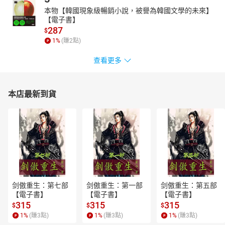
本物【韓國現象級暢銷小說，被譽為韓國文學的未來】
【電子書】
287
$
1
%
(賺
2
點)
查看更多
本店最新到貨
剑傲重生：第七部
剑傲重生：第一部
剑傲重生：第五部
【電子書】
【電子書】
【電子書】
315
315
315
$
$
$
1
%
(賺
3
點)
1
%
(賺
3
點)
1
%
(賺
3
點)