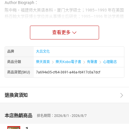
Author Biograph：
陈中梅，福建师大英语本科，厦门大学硕士；1985—1993 年在美国
杨百翰大学获博士学位并从事博士后研究；1995—1996 年访学希腊
亚里士多德大学，1999 年访学雅典大学，系统掌握古希腊语与古典
文献学方法。1993 年入职中国社科院外文所，历任副研究员
查看更多
（1994）、研究员（1998），曾任中北欧文学室主任、东南欧拉美
文学室主任，2014 年退休；兼任中华外国文学学会理事、国际古希
腊罗马文学学会会员，长期深耕古希腊文学、文论与西方文化基本
品牌
大吕文化
结构研究。
商品分類
樂天首頁
樂天Kobo電子書
有聲書
心理勵志
商品貨號(SKU)
7a694e35-cf64-3691-a46a-fd417c0a7dcf
退換貨須知
本店熱銷商品
排名期間：2026/8/1 - 2026/8/7