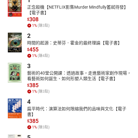
1
正念殺機【NETFLIX影集Murder Mindfully蓄弒待發】
【電子書】
308
$
1
%
(賺
3
點)
2
時間的起源：史蒂芬．霍金的最終理論【電子書】
455
$
1
%
(賺
4
點)
3
藝術的40堂公開課：透過故事，走進藝術家創作現場，
看藝術如何誕生、如何形塑人類生活【電子書】
385
$
1
%
(賺
3
點)
4
扁平時代：演算法如何限縮我們的品味與文化【電子
書】
385
$
1
%
(賺
3
點)
5