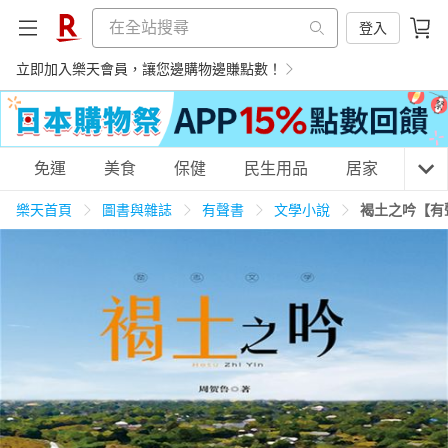
登入
立即加入樂天會員，讓您邊購物邊賺點數！
購物網分類
免運
美食
保健
民生用品
居家
3C
樂天首頁
圖書與雜誌
有聲書
文學小說
褐土之吟【有
天天免運
美食蛋糕
養生保健
民生用品
居家生活
3C家電
運動休閒
親子玩具
女裝
男裝
化妝保養
情趣用品