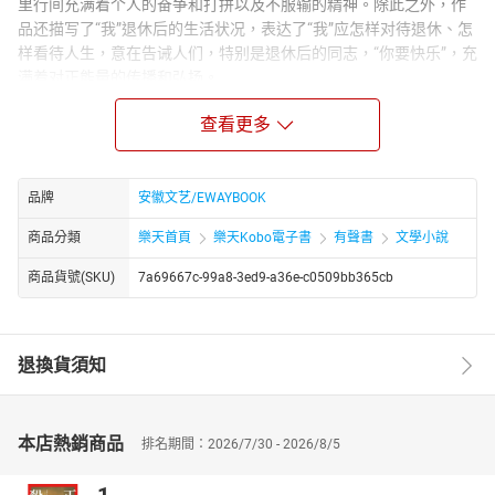
里行间充满着个人的奋争和打拼以及不服输的精神。除此之外，作
品还描写了“我”退休后的生活状况，表达了“我”应怎样对待退休、怎
样看待人生，意在告诫人们，特别是退休后的同志，“你要快乐”，充
满着对正能量的传播和弘扬。
Author Biograph：
查看更多
周贺鲁1954年8月出生，曾担任濉溪县纪委常委兼党风廉政室主
任，其作品充满个人奋斗精神，展现了他从农村走向讲台、再进入
纪检监察系统的奋斗历程。书中不仅描写了他的职业生涯，还探讨
品牌
安徽文艺/EWAYBOOK
了退休后的生活态度，倡导积极乐观的人生观。该书语言朴实，富
有感染力，是一部弘扬正能量的励志之作。
商品分類
樂天首頁
樂天Kobo電子書
有聲書
文學小說
商品貨號(SKU)
7a69667c-99a8-3ed9-a36e-c0509bb365cb
退換貨須知
本店熱銷商品
排名期間：2026/7/30 - 2026/8/5