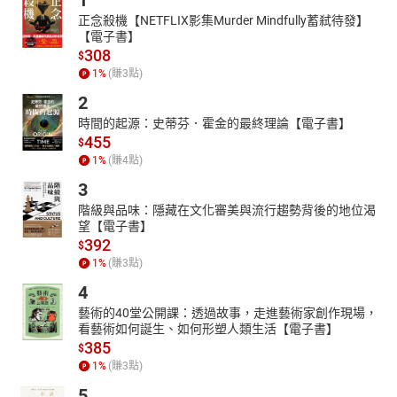
1
正念殺機【NETFLIX影集Murder Mindfully蓄弒待發】
【電子書】
308
$
1
%
(賺
3
點)
2
時間的起源：史蒂芬．霍金的最終理論【電子書】
455
$
1
%
(賺
4
點)
3
階級與品味：隱藏在文化審美與流行趨勢背後的地位渴
望【電子書】
392
$
1
%
(賺
3
點)
4
藝術的40堂公開課：透過故事，走進藝術家創作現場，
看藝術如何誕生、如何形塑人類生活【電子書】
385
$
1
%
(賺
3
點)
5