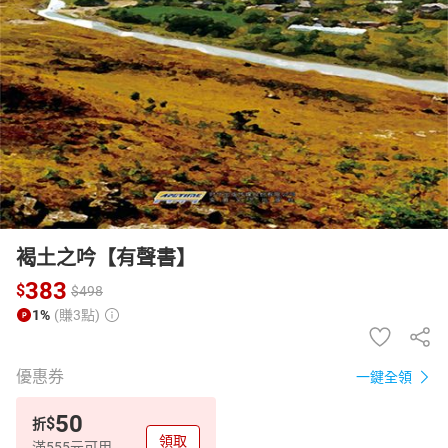
日本購物
電子/紙本書
HOT
褐土之吟【有聲書】
383
$
$
498
1%
(賺3點)
優惠券
一鍵全領
50
$
折
領取
滿555元可用