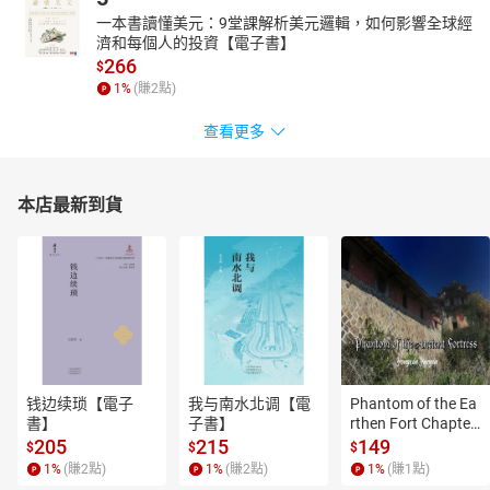
一本書讀懂美元：9堂課解析美元邏輯，如何影響全球經
濟和每個人的投資【電子書】
266
$
1
%
(賺
2
點)
查看更多
本店最新到貨
钱边续琐【電子
我与南水北调【電
Phantom of the Ea
書】
子書】
rthen Fort Chapter
 4【有聲書】
205
215
149
$
$
$
1
%
(賺
2
點)
1
%
(賺
2
點)
1
%
(賺
1
點)