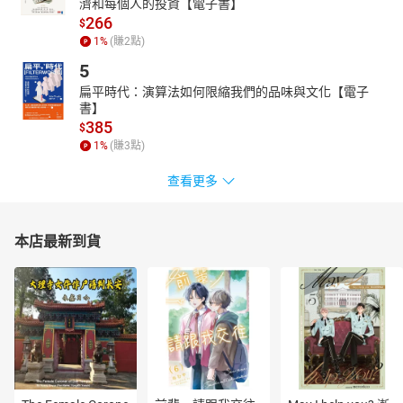
濟和每個人的投資【電子書】
266
$
1
%
(賺
2
點)
5
扁平時代：演算法如何限縮我們的品味與文化【電子
書】
385
$
1
%
(賺
3
點)
查看更多
本店最新到貨