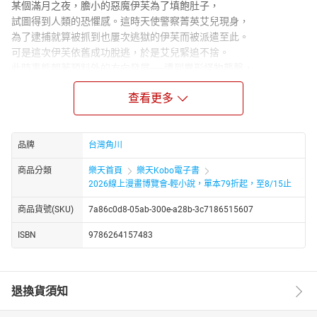
某個滿月之夜，膽小的惡魔伊芙為了填飽肚子，
試圖得到人類的恐懼感。這時天使警察菁英艾兒現身，
為了逮捕就算被抓到也屢次逃獄的伊芙而被派遣至此。
可是這次伊芙依舊成功脫逃，於是艾兒緊追不捨。
此時事態朝著預料外的方向發展──遭到異形怪物襲擊，
然後兩人暫時合作逃走。
查看更多
為了解決以襲擊為開端的一連串奇異事件，
艾兒的上司命令兩人結成搭檔。
雖然艾兒與伊芙看彼此不順眼，
孤獨的天使與惡魔在搜查工作中漸漸加深羈絆與信賴。
品牌
台灣角川
事件漸漸波及其他種族……少女們探尋世界真相的戰鬥即將開始。
商品分類
樂天首頁
樂天Kobo電子書
2026線上漫畫博覽會-輕小說，單本79折起，至8/15止
商品貨號(SKU)
7a86c0d8-05ab-300e-a28b-3c7186515607
ISBN
9786264157483
退換貨須知