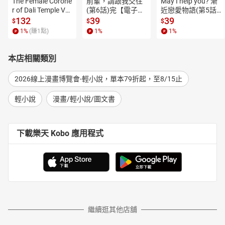
The Female Corone
前輩，請跟我交往
May I help you? 漸
r of Dali Temple Vo
(第6話)完【電子
近戀愛物語(第5話)
l.6【有聲書】
書】
【電子書】
132
39
39
$
$
$
1
%
(賺
1
點)
1
%
1
%
本店相關類別
2026線上漫畫博覽會-輕小說，單本79折起，至8/15止
輕小說
漫畫/輕小說/圖文書
下載樂天 Kobo 應用程式
繼續逛其他店舖