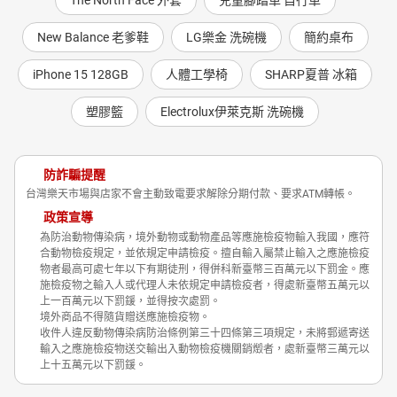
The North Face 外套
兒童腳踏車 自行車
New Balance 老爹鞋
LG樂金 洗碗機
簡約桌布
iPhone 15 128GB
人體工學椅
SHARP夏普 冰箱
塑膠籃
Electrolux伊萊克斯 洗碗機
防詐騙提醒
台灣樂天市場與店家不會主動致電要求解除分期付款、要求ATM轉帳。
政策宣導
為防治動物傳染病，境外動物或動物產品等應施檢疫物輸入我國，應符
合動物檢疫規定，並依規定申請檢疫。擅自輸入屬禁止輸入之應施檢疫
物者最高可處七年以下有期徒刑，得併科新臺幣三百萬元以下罰金。應
施檢疫物之輸入人或代理人未依規定申請檢疫者，得處新臺幣五萬元以
上一百萬元以下罰鍰，並得按次處罰。
境外商品不得隨貨贈送應施檢疫物。
收件人違反動物傳染病防治條例第三十四條第三項規定，未將郵遞寄送
輸入之應施檢疫物送交輸出入動物檢疫機關銷燬者，處新臺幣三萬元以
上十五萬元以下罰鍰。