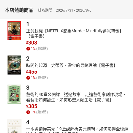
本店熱銷商品
排名期間：2026/7/31 - 2026/8/6
1
正念殺機【NETFLIX影集Murder Mindfully蓄弒待發】
【電子書】
308
$
1
%
(賺
3
點)
2
時間的起源：史蒂芬．霍金的最終理論【電子書】
455
$
1
%
(賺
4
點)
3
藝術的40堂公開課：透過故事，走進藝術家創作現場，
看藝術如何誕生、如何形塑人類生活【電子書】
385
$
1
%
(賺
3
點)
4
一本書讀懂美元：9堂課解析美元邏輯，如何影響全球經