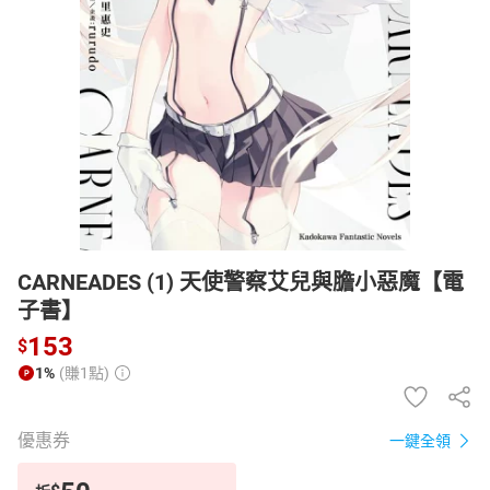
日本購物
電子/紙本書
HOT
CARNEADES (1) 天使警察艾兒與膽小惡魔【電
子書】
153
$
1%
(賺1點)
優惠券
一鍵全領