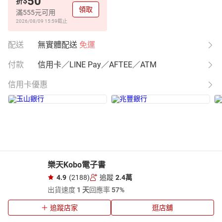
50
$
折
領取
滿555元可用
2026/08/09 15:59
截止
配送
無實體配送
免運
付款
信用卡／LINE Pay／AFTEE／ATM
信用卡優惠
樂天Kobo電子書
4.9
(2188)
追蹤
2.4萬
出貨速度
1 天
回應率
57%
追蹤店家
逛店舖