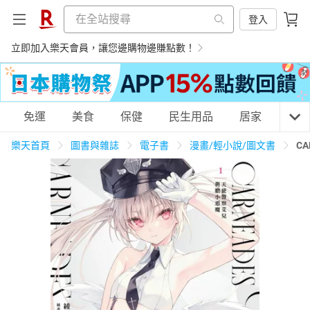
登入
立即加入樂天會員，讓您邊購物邊賺點數！
購物網分類
免運
美食
保健
民生用品
居家
3C
樂天首頁
圖書與雜誌
電子書
漫畫/輕小說/圖文書
C
天天免運
美食蛋糕
養生保健
民生用品
居家生活
3C家電
運動休閒
親子玩具
女裝
男裝
化妝保養
情趣用品