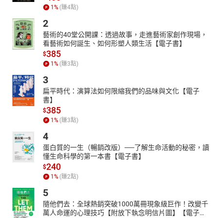
1
%
(賺
4
點)
2
藝術的40堂公開課：透過故事，走進藝術家創作現場，
看藝術如何誕生、如何形塑人類生活【電子書】
385
$
1
%
(賺
3
點)
3
扁平時代：演算法如何限縮我們的品味與文化【電子
書】
385
$
1
%
(賺
3
點)
4
蛋白質的一生（暢銷改版）──了解生命活動的秘密，讀
懂生命科學的第一本書【電子書】
240
$
1
%
(賺
2
點)
5
隨他們去：全球熱銷突破1000萬冊現象級巨作！改變千
萬人命運的心理技巧【附放下執念明信片圖】【電子