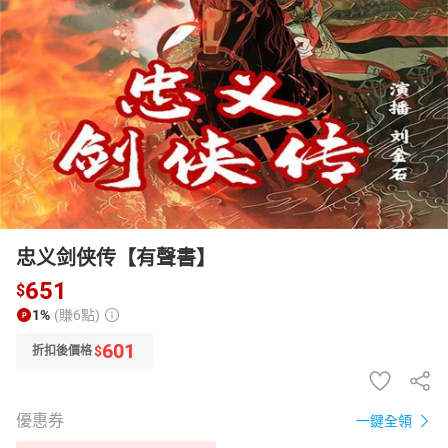
日本購物
電子/紙本書
HOT
忠义剑侠传【有聲書】
651
$
1%
(賺6點)
601
$
折扣後價格
優惠券
一鍵全領