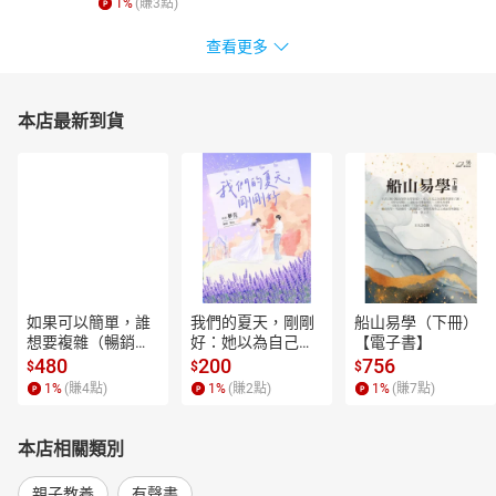
1
%
(賺
3
點)
查看更多
本店最新到貨
如果可以簡單，誰
我們的夏天，剛剛
船山易學（下冊）
想要複雜（暢銷經
好：她以為自己只
【電子書】
典新編版）【電子
是逃離一段失敗的
480
200
756
$
$
$
書】
愛，卻在薰衣草盛
1
%
(賺
4
點)
1
%
(賺
2
點)
1
%
(賺
7
點)
開的山裡，重新學
會愛人，也學會把
自己留在幸福裡。
本店相關類別
【電子書】
親子教養
有聲書