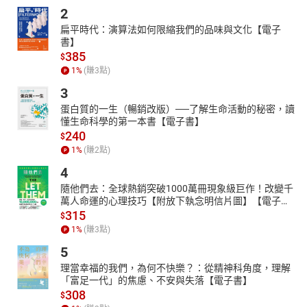
2
扁平時代：演算法如何限縮我們的品味與文化【電子
書】
385
$
1
%
(賺
3
點)
3
蛋白質的一生（暢銷改版）──了解生命活動的秘密，讀
懂生命科學的第一本書【電子書】
240
$
1
%
(賺
2
點)
4
隨他們去：全球熱銷突破1000萬冊現象級巨作！改變千
萬人命運的心理技巧【附放下執念明信片圖】【電子
書】
315
$
1
%
(賺
3
點)
5
理當幸福的我們，為何不快樂？：從精神科角度，理解
「富足一代」的焦慮、不安與失落【電子書】
308
$