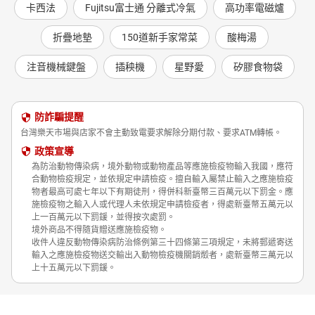
卡西法
Fujitsu富士通 分離式冷氣
高功率電磁爐
折疊地墊
150道新手家常菜
酸梅湯
注音機械鍵盤
插秧機
星野愛
矽膠食物袋
防詐騙提醒
台灣樂天市場與店家不會主動致電要求解除分期付款、要求ATM轉帳。
政策宣導
為防治動物傳染病，境外動物或動物產品等應施檢疫物輸入我國，應符
合動物檢疫規定，並依規定申請檢疫。擅自輸入屬禁止輸入之應施檢疫
物者最高可處七年以下有期徒刑，得併科新臺幣三百萬元以下罰金。應
施檢疫物之輸入人或代理人未依規定申請檢疫者，得處新臺幣五萬元以
上一百萬元以下罰鍰，並得按次處罰。
境外商品不得隨貨贈送應施檢疫物。
收件人違反動物傳染病防治條例第三十四條第三項規定，未將郵遞寄送
輸入之應施檢疫物送交輸出入動物檢疫機關銷燬者，處新臺幣三萬元以
上十五萬元以下罰鍰。