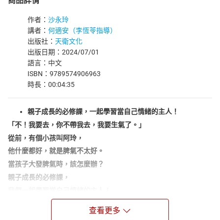
商品詳情
作者：
沙永玲
講者：
何適安（李恆苓指導）
出版社：
天衛文化
出版日期：2024/07/01
語言：中文
ISBN：9789574906963
時長：00:04:35
親子成長的必修課，一起學習當自己情緒的主人！
「不！我要去，你不帶我去，我要生氣了。」
從前，有個小孩叫阿玲，
他什麼都好，就是脾氣不太好。
當孩子大發脾氣時，該怎麼辦？
親子成長的必修課，
我們一起學習當自己情緒的主人！
任性的阿玲常常大發脾氣，全家人拿她一點辦法也沒有。這次
查看更多
她又氣得離家出走，在公園裡和小朋友玩在一塊兒，當全家人緊張