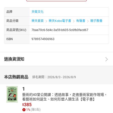
又著急地來找她時，阿玲卻已經釋懷地走出生氣的情緒。
當孩子大發脾氣時，父母該怎麼辦呢？提供情緒教育三妙方：
品牌
天衛文化
一、給孩子時間、空間宣洩情緒。二、不妥協孩子無理的要求。
三、穩定大人自己的情緒。讓我們一起跟跟生氣說Bye Bye。
商品分類
樂天首頁
樂天Kobo電子書
有聲書
親子教養
每個人都有自己的脾氣，也有不同宣洩情緒的方法，因此父母
商品貨號(SKU)
7bae70c6-5d4c-3a59-b605-5c6fb0facd67
親應該以寬容的心去了解孩子的性格，耐心引導孩子認識自己，訓
練孩子以積極樂觀的態度來面對問題，做一個健康快樂的人。
ISBN
9789574906963
退換貨須知
本店熱銷商品
排名期間：2026/8/3 - 2026/8/9
1
藝術的40堂公開課：透過故事，走進藝術家創作現場，
看藝術如何誕生、如何形塑人類生活【電子書】
385
$
1
%
(賺
3
點)