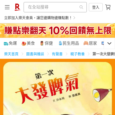
登入
立即加入樂天會員，讓您邊購物邊賺點數！
購物網分類
免運
美食
保健
民生用品
居家
3C
樂天首頁
圖書與雜誌
有聲書
親子教養
第一次大發脾
天天免運
美食蛋糕
養生保健
民生用品
居家生活
3C家電
運動休閒
親子玩具
女裝
男裝
化妝保養
情趣用品