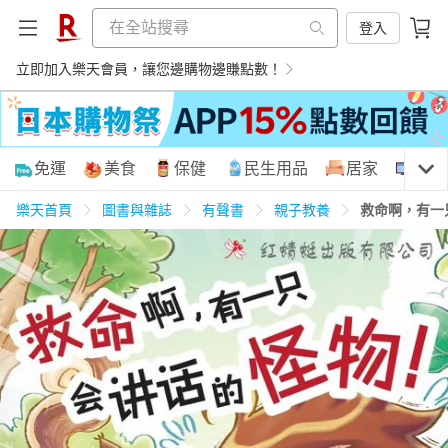
登入
立即加入樂天會員，讓您邊購物邊賺點數！
購物網分類
免運
美食
保健
民生用品
居家
3C
樂天首頁
圖書與雜誌
有聲書
親子教養
救命啊，有一
天天免運
美食蛋糕
養生保健
民生用品
居家生活
3C家電
運動休閒
親子玩具
女裝
男裝
化妝保養
情趣用品