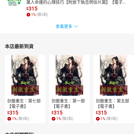
萬人命運的心理技巧【附放下執念明信片圖】【電子
書】
315
$
1
%
(賺
3
點)
查看更多
本店最新到貨
剑傲重生：第七部
剑傲重生：第一部
剑傲重生：第五部
【電子書】
【電子書】
【電子書】
315
315
315
$
$
$
1
%
(賺
3
點)
1
%
(賺
3
點)
1
%
(賺
3
點)