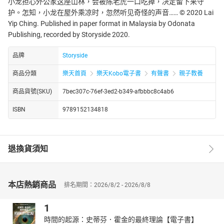
小龙担心外公家这座山林，会被陈老虎一口吃掉，决定留下来守
护。怎知，小龙在屋外乘凉时，忽然听见奇怪的声音…… © 2020 Lai
Yip Ching. Published in paper format in Malaysia by Odonata
Publishing, recorded by Storyside 2020.
品牌
Storyside
商品分類
樂天首頁
樂天Kobo電子書
有聲書
親子教養
商品貨號(SKU)
7bec307c-76ef-3ed2-b349-afbbbc8c4ab6
ISBN
9789152134818
退換貨須知
本店熱銷商品
排名期間：2026/8/2 - 2026/8/8
1
時間的起源：史蒂芬．霍金的最終理論【電子書】