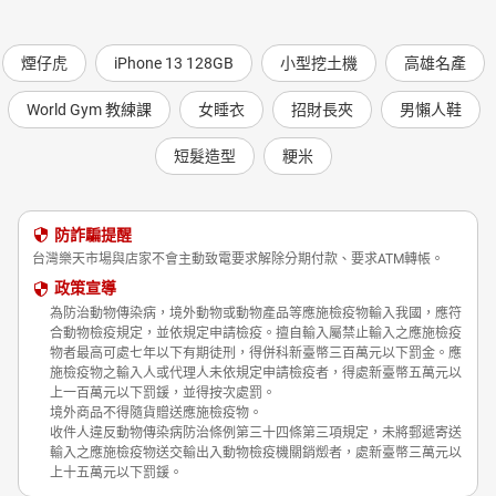
煙仔虎
iPhone 13 128GB
小型挖土機
高雄名產
World Gym 教練課
女睡衣
招財長夾
男懶人鞋
短髮造型
粳米
防詐騙提醒
台灣樂天市場與店家不會主動致電要求解除分期付款、要求ATM轉帳。
政策宣導
為防治動物傳染病，境外動物或動物產品等應施檢疫物輸入我國，應符
合動物檢疫規定，並依規定申請檢疫。擅自輸入屬禁止輸入之應施檢疫
物者最高可處七年以下有期徒刑，得併科新臺幣三百萬元以下罰金。應
施檢疫物之輸入人或代理人未依規定申請檢疫者，得處新臺幣五萬元以
上一百萬元以下罰鍰，並得按次處罰。
境外商品不得隨貨贈送應施檢疫物。
收件人違反動物傳染病防治條例第三十四條第三項規定，未將郵遞寄送
輸入之應施檢疫物送交輸出入動物檢疫機關銷燬者，處新臺幣三萬元以
上十五萬元以下罰鍰。