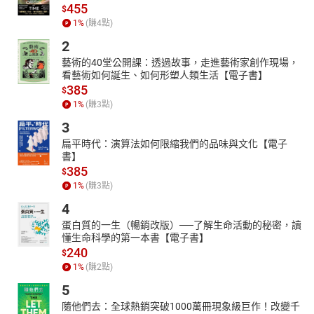
455
$
1
%
(賺
4
點)
2
藝術的40堂公開課：透過故事，走進藝術家創作現場，
看藝術如何誕生、如何形塑人類生活【電子書】
385
$
1
%
(賺
3
點)
3
扁平時代：演算法如何限縮我們的品味與文化【電子
書】
385
$
1
%
(賺
3
點)
4
蛋白質的一生（暢銷改版）──了解生命活動的秘密，讀
懂生命科學的第一本書【電子書】
240
$
1
%
(賺
2
點)
5
隨他們去：全球熱銷突破1000萬冊現象級巨作！改變千