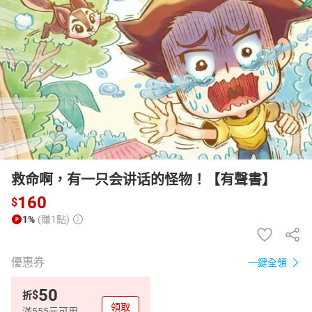
日本購物
電子/紙本書
HOT
救命啊，有一只会讲话的怪物！【有聲書】
160
$
1%
(賺1點)
優惠券
一鍵全領
50
$
折
領取
滿555元可用