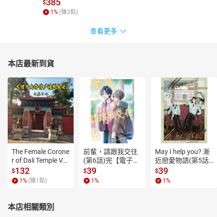
385
$
1
%
(賺
3
點)
查看更多
本店最新到貨
The Female Corone
前輩，請跟我交往
May I help you? 漸
r of Dali Temple Vo
(第6話)完【電子
近戀愛物語(第5話)
l.6【有聲書】
書】
【電子書】
132
39
39
$
$
$
1
%
(賺
1
點)
1
%
1
%
本店相關類別