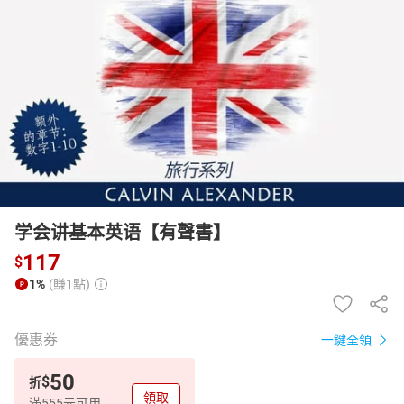
日本購物
電子/紙本書
HOT
学会讲基本英语【有聲書】
117
$
1%
(賺1點)
優惠券
一鍵全領
50
$
折
領取
滿555元可用