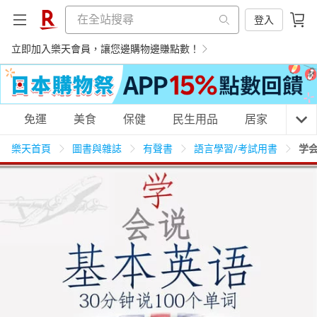
登入
立即加入樂天會員，讓您邊購物邊賺點數！
購物網分類
免運
美食
保健
民生用品
居家
3C
樂天首頁
圖書與雜誌
有聲書
語言學習/考試用書
学
天天免運
美食蛋糕
養生保健
民生用品
居家生活
3C家電
運動休閒
親子玩具
女裝
男裝
化妝保養
情趣用品