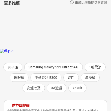
更多推薦
由飛比價格提供的資訊
丸子頭
Samsung Galaxy S23 Ultra 256G
1號電池
馬眼棒
中華菱利 E300
紗門
泡澡桶
安爐七寶
3A遊戲
Yakult
防詐騙提醒