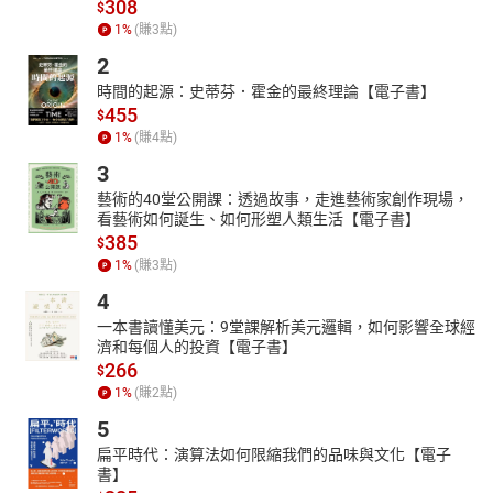
308
$
1
%
(賺
3
點)
2
時間的起源：史蒂芬．霍金的最終理論【電子書】
455
$
1
%
(賺
4
點)
3
藝術的40堂公開課：透過故事，走進藝術家創作現場，
看藝術如何誕生、如何形塑人類生活【電子書】
385
$
1
%
(賺
3
點)
4
一本書讀懂美元：9堂課解析美元邏輯，如何影響全球經
濟和每個人的投資【電子書】
266
$
1
%
(賺
2
點)
5
扁平時代：演算法如何限縮我們的品味與文化【電子
書】