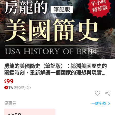
日本購物
電子/紙本書
HOT
房龍的美國簡史（筆記版）：追溯美國歷史的
關鍵時刻，重新解讀一個國家的理想與現實
【有聲書】
99
$
1%
(賺0點)
優惠券
一鍵全領