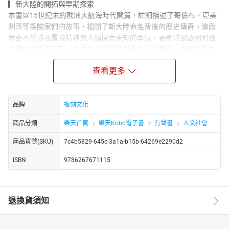
▎新大陸的開拓與早期探索
本書以15世紀末的歐洲大航海時代開篇，詳細描述了哥倫布、亞美
利哥等探險家們的故事，揭開了新大陸命名背後的歷史傳奇。這段
歷史不僅涉及冒險精神與人類探索未知的勇氣，更牽涉到歐洲列強
之間的競爭與征服，並為後來的殖民擴張奠定了基礎。從哥倫布的
航海夢到瓦斯科．達伽馬等航海家開啟的直通東方之路，本書再現
查看更多
了那些偉大航海時代的艱辛與榮耀。
▎殖民夢的實現與衝突
隨著大西洋兩岸的連繫日益緊密，歐洲列強逐漸在美洲建立起殖民
品牌
複刻文化
地。本書深入探討了英國、法國、荷蘭等國在新大陸的殖民活動，
從清教徒的遷徙故事到新英格蘭的誕生，再到荷蘭東印度公司的興
商品分類
樂天首頁
樂天Kobo電子書
有聲書
人文社會
衰，讀者可以清楚地看到殖民者如何在新大陸上建設家園，並與當
地土著民族產生的種種矛盾與衝突。
商品貨號(SKU)
7c4b5829-645c-3a1a-b15b-64269e2290d2
▎革命與建國的艱難歷程
ISBN
9786267671115
18世紀，隨著北美十三個殖民地逐漸發展壯大，與宗主國英國之間
的矛盾也日益加深。本書詳細記述了美國獨立戰爭的爆發背景、過
程以及最終勝利，分析了從萊辛頓槍聲響起到華盛頓的領導以及戰
退換貨須知
爭的轉折點──提康德羅加堡勝利等關鍵事件。在此過程中，反映了
革命者在爭取自由與獨立過程中的堅韌與勇氣，並揭示了美國建國
初期的艱難抉擇。