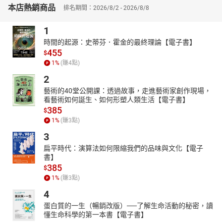
本店熱銷商品
▎憲法的誕生與新國家的塑造
排名期間：2026/8/2 - 2026/8/8
美國革命勝利後，新生的美利堅合眾國面臨著一系列內政和外交的
1
挑戰。本書詳細描述了從邦聯到聯邦的轉變過程，特別是《聯邦黨
人文集》的出現及其對美國憲法誕生的重要影響。書中也探討了華
時間的起源：史蒂芬．霍金的最終理論【電子書】
盛頓總統如何在艱難的局勢下，透過中立政策維持國家穩定，並逐
455
$
步建立起一個新的國家秩序。此外，書中分析了美國憲法的生命力
1
%
(賺
4
點)
及其對後世的深遠影響，展現了憲法在塑造美國政治制度中的核心
2
作用。
藝術的40堂公開課：透過故事，走進藝術家創作現場，
▎領土擴張與內戰風雲
看藝術如何誕生、如何形塑人類生活【電子書】
隨著美國國力的增強，19世紀的美國開始向西部擴張，這一過程不
385
$
僅涉及對印第安人的征服，也牽涉到與其他殖民勢力的衝突。本書
1
%
(賺
3
點)
詳細描述了從路易斯安那購地案到美國南北戰爭的歷史，揭開了南
3
北對立的深層原因及其對美國社會的深遠影響。
扁平時代：演算法如何限縮我們的品味與文化【電子
▎工業革命與現代美國的誕生
書】
在內戰結束後，美國進入了迅速的工業化時期。本書探討了瓦特與
385
$
富爾頓的創新、蒸汽動力的崛起以及鐵路和電報對美國經濟和社會
1
%
(賺
3
點)
的影響。隨著工業革命的推進，美國逐漸走向全球舞臺，成為新的
4
列強之一。書中還討論了美國在世界大戰中的參與及其後果，並探
蛋白質的一生（暢銷改版）──了解生命活動的秘密，讀
討了戰後新秩序的重塑，反映了美國在全球新秩序中的地位與挑
懂生命科學的第一本書【電子書】
戰。