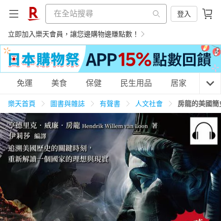
登入
立即加入樂天會員，讓您邊購物邊賺點數！
購物網分類
免運
美食
保健
民生用品
居家
3C
樂天首頁
圖書與雜誌
有聲書
人文社會
房龍的美國簡
天天免運
美食蛋糕
養生保健
民生用品
居家生活
3C家電
運動休閒
親子玩具
女裝
男裝
化妝保養
情趣用品