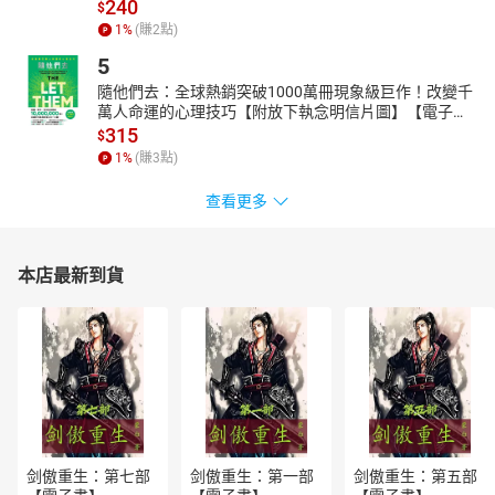
240
$
本書特色：本書為房龍《美國簡史》的精簡版，在保持原作精神的
1
%
(賺
2
點)
基礎上，重新解讀了美國歷史上的關鍵事件、人物和文明演進，從
5
哥倫布發現新大陸到1920年代，涵蓋了美國創建和發展的諸多酸甜
隨他們去：全球熱銷突破1000萬冊現象級巨作！改變千
苦辣。經過濃縮的敘事風格，使歷史脈絡更加清晰，適合讀者快速
萬人命運的心理技巧【附放下執念明信片圖】【電子
了解美國歷史的全貌與精髓，並深入探討西方文明和政治生活的複
書】
315
$
雜性。
1
%
(賺
3
點)
查看更多
本店最新到貨
剑傲重生：第七部
剑傲重生：第一部
剑傲重生：第五部