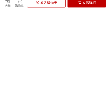
放入購物車
立即購買
店鋪
購物車
uv直噴機
Kobo Clara 電子書閱讀器
山蘇
JUST BLOOM
Dell XPS 15
籃球
青梅
小腿按摩機
COACH 後背包
Pokemon寶可夢 盒玩
防詐騙提醒
台灣樂天市場與店家不會主動致電要求解除分期付款、要求ATM轉帳。