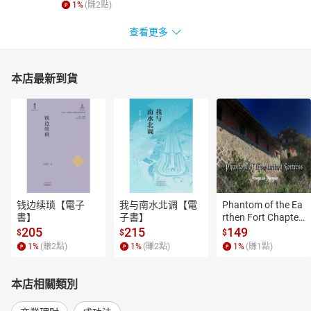
1
%
(賺
2
點)
查看更多
本店最新到貨
钱边续琐【電子
我与南水北调【電
Phantom of the Ea
書】
子書】
rthen Fort Chapter
 4【有聲書】
205
215
149
$
$
$
1
%
(賺
2
點)
1
%
(賺
2
點)
1
%
(賺
1
點)
本店相關類別