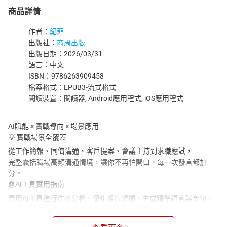
商品詳情
作者：
紀菲
出版社：
商周出版
出版日期：2026/03/31
語言：中文
ISBN：9786263909458
檔案格式：EPUB3-流式格式
閱讀裝置：閱讀器, Android應用程式, iOS應用程式
AI賦能 × 實戰導向 × 場景應用
💡 實戰場景全覆蓋
從工作簡報、同儕溝通、客戶提案、會議主持到求職應試，
完整囊括職場高頻溝通情境，讓你不再怕開口、每一次發言都加
分。
🤖AI工具實用指南
善用AI工具進行性格分析、優化報告架構、生成精準語言與金句，
一開口就有邏輯、有說服力，從容應對每個挑戰。
🚀 職場表現即刻升級