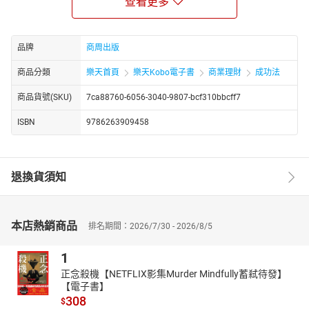
查看更多
跳脫「會講話」的迷思，真正做到「說得對、說得巧、說得贏」，
讓主管欣賞、同儕信服、客戶買單。
📚 圖文並茂，輕鬆好讀
品牌
商周出版
結合圖解、案例與清單式技巧，搭配輕鬆口吻與清新排版，
商品分類
樂天首頁
樂天Kobo電子書
商業理財
成功法
學習零負擔，吸收效果翻倍。
核心賣點 ✦ 為什麼這本書值得入手？
商品貨號(SKU)
7ca88760-6056-3040-9807-bcf310bbcff7
✅ 緊跟時代，掌握AI話語權
ISBN
9786263909458
本書結合最新AI溝通技術，幫你快速建構彙報架構、預測聽眾反
應、潤飾演講稿，
一鍵提升你的職場表達力。不是取代你，而是強化你！
✅ 實戰淬鍊，原汁原味的教學精華
退換貨須知
由擁有近十年企業溝通培訓經驗的紀菲老師撰寫，
內容來自上百場培訓課、數千位學員的真實回饋，從實戰中提煉，
為實戰而寫。
本店熱銷商品
排名期間：2026/7/30 - 2026/8/5
✅拆解職場情境，手把手教學
針對各種常見的職場難題：報告講不清？競聘好緊張？簡報抓不到
1
重點？
正念殺機【NETFLIX影集Murder Mindfully蓄弒待發】
書中都有對應的技巧說明與操作範例，步驟清楚，照著做就上手！
【電子書】
⭐ 誠摯推薦 ✦ 過來人這樣說
308
$