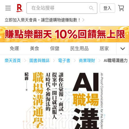
登入
立即加入樂天會員，讓您邊購物邊賺點數！
購物網分類
免運
美食
保健
民生用品
居家
3C
樂天首頁
圖書與雜誌
電子書
商業理財
AI職場溝通
天天免運
美食蛋糕
養生保健
民生用品
居家生活
3C家電
運動休閒
親子玩具
女裝
男裝
化妝保養
情趣用品