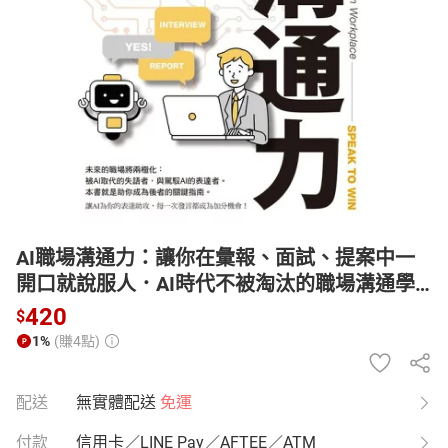
日本購物
電子/紙本書
HOT
AI職場溝通力：讓你在彙報、面試、提案中一
開口就說服人．AI時代不被淘汰的職場溝通學
【電子書】
420
$
1%
(賺4點)
配送
無實體配送
免運
付款
信用卡／LINE Pay／AFTEE／ATM