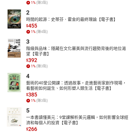
1
%
(賺
3
點)
「未來的職場將兩極化：被AI取代的失語者，與駕馭AI的表達者。
這本書就是助你成為後者的關鍵指南。」
2
——業界誠摯推薦
時間的起源：史蒂芬．霍金的最終理論【電子書】
「多年來參加過不少溝通課，紀老師是我聽過最會教表達的人。
455
$
現在她把課程濃縮進書裡，結合AI工具，內容實用又有系統，真心
1
%
(賺
4
點)
值得一讀再讀！」
3
——讀者實證回饋
階級與品味：隱藏在文化審美與流行趨勢背後的地位渴
望【電子書】
392
$
1
%
(賺
3
點)
4
藝術的40堂公開課：透過故事，走進藝術家創作現場，
看藝術如何誕生、如何形塑人類生活【電子書】
385
$
1
%
(賺
3
點)
5
一本書讀懂美元：9堂課解析美元邏輯，如何影響全球經
濟和每個人的投資【電子書】
266
$