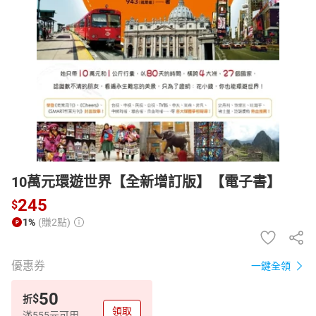
日本購物
電子/紙本書
HOT
10萬元環遊世界【全新增訂版】【電子書】
245
$
1%
(賺2點)
優惠券
一鍵全領
50
$
折
領取
滿555元可用