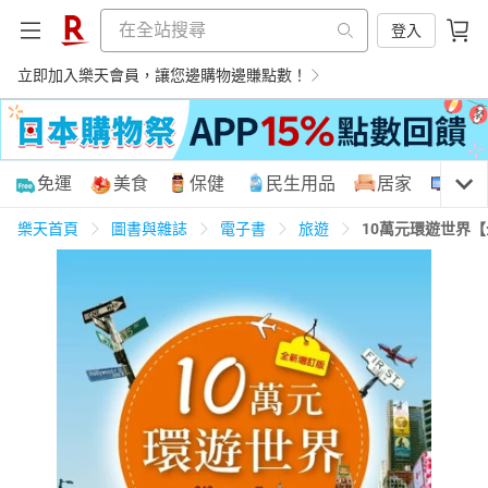
登入
立即加入樂天會員，讓您邊購物邊賺點數！
購物網分類
免運
美食
保健
民生用品
居家
3C
樂天首頁
圖書與雜誌
電子書
旅遊
10萬元環遊世界
天天免運
美食蛋糕
養生保健
民生用品
居家生活
3C家電
運動休閒
親子玩具
女裝
男裝
化妝保養
情趣用品