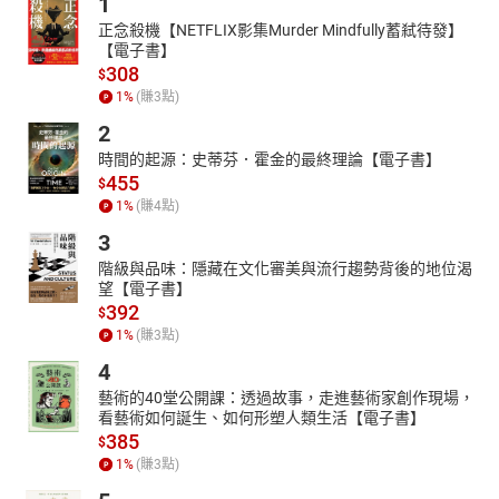
1
●首次公開以一張來回機票環遊世界的獨門撇步！
正念殺機【NETFLIX影集Murder Mindfully蓄弒待發】
●如何以5萬元搞定環遊世界含稅機票！
【電子書】
●各種省錢旅行好用網站總整理！
308
$
●免費贈送轉機旅館、半日遊的航空公司及機場全收錄！
1
%
(賺
3
點)
名家推薦：
2
史丹利、查理王、眭澔平、褚士瑩、詩諾懷特 熱血推薦！●按姓名
時間的起源：史蒂芬．霍金的最終理論【電子書】
筆劃序排列
455
$
1
%
(賺
4
點)
作者介紹：
3
省錢旅遊達人943
聯合報專欄作家、百國玩家美食旅遊俱樂部會長。
階級與品味：隱藏在文化審美與流行趨勢背後的地位渴
望【電子書】
曾在英國成功挑戰一週生活費10英鎊卻餐餐有雞腿、蛋糕的留學生
392
$
活，從此深信創意能克服種種限制，不必砸大錢也能擁有美好人
1
%
(賺
3
點)
生。為證明升斗小民也能花小錢看大世界，數年內親身實驗用不到
4
40萬元出國旅行數十趟、造訪101國，包括5萬元環遊歐洲3個月。
她深感旅行太有趣而立志讓台灣人花更少代價走更遠，並認為最棒
藝術的40堂公開課：透過故事，走進藝術家創作現場，
看藝術如何誕生、如何形塑人類生活【電子書】
的省錢旅行是貼近當地人的食衣住行在地生活，無需刻苦或鑽營小
385
$
惠，是深度旅行的絕佳方式之一。
1
%
(賺
3
點)
943的人生志向不是賺大錢而是替眾人省錢，期望在物價高漲的年代