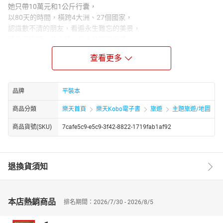
她只帶10萬元和1公斤行囊，
以80天的時間，橫跨4大洲、27個國家，
認識數不清的朋友，看遍永生難忘的美景，
只為了證明：花小錢，你也能環遊世界！
誰說出國非得花大錢？省錢旅行就是吃苦？No.1省錢旅遊達人943
查看更多
以自己的親身經驗告訴你，環遊世界不是遙不可及的夢想，花小錢
也能看大世界！從找資料、規劃行程開始，到各種旅遊小撇步以及
每個國家不為人知的省錢絕招，943全部一次傾囊相授！現在環遊世
品牌
平裝本
界只需要10萬元，等40年後老了、走不動了，可能得花上100萬！
環遊世界，現在不出發，就來不及了！
商品分類
樂天首頁
樂天Kobo電子書
旅遊
主題旅遊/地圖
●0元機票飛歐洲，1元巴士到華府，20元台幣橫跨美、墨兩國！
商品貨號(SKU)
7cafe5c9-e5c9-3f42-8822-1719fab1af92
●環繞地球一圈，機票只花了6萬台幣，還被免費升等商務艙！
●免費入住5星級飯店，無料參觀博物館和觀光景點！
●煮台灣料理交朋友，沿途免錢吃飽飽，找尋當地人才知道、俗又大
碗的美食！
退換貨須知
●善用沙發衝浪，0元住進寸土寸金的紐約曼哈頓和有300年歷史的
荷蘭修道院！
全新版特別增加收錄：
本店熱銷商品
排名期間：2026/7/30 - 2026/8/5
●5種環遊世界路線提案！
●機票Pass飛東南亞10國攻略！