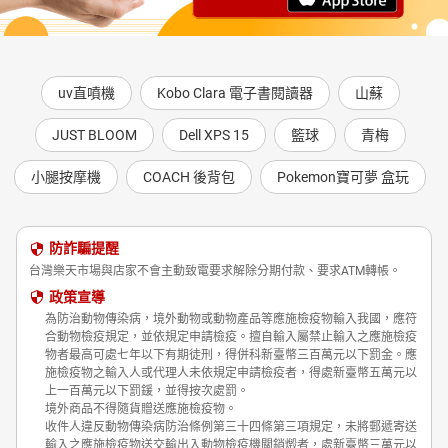
uv直噴機
Kobo Clara 電子書閱讀器
山蘇
JUST BLOOM
Dell XPS 15
籃球
青梅
小腿按摩機
COACH 後背包
Pokemon寶可夢 盒玩
防詐騙提醒
台灣樂天市場與店家不會主動致電要求解除分期付款、要求ATM轉帳。
政策宣導
為防治動物傳染病，境外動物或動物產品等應施檢疫物輸入我國，應符
合動物檢疫規定，並依規定申請檢疫。擅自輸入屬禁止輸入之應施檢疫
物者最高可處七年以下有期徒刑，得併科新臺幣三百萬元以下罰金。應
施檢疫物之輸入人或代理人未依規定申請檢疫者，得處新臺幣五萬元以
上一百萬元以下罰鍰，並得按次處罰。
境外商品不得隨貨贈送應施檢疫物。
收件人違反動物傳染病防治條例第三十四條第三項規定，未將郵遞寄送
輸入之應施檢疫物送交輸出入動物檢疫機關銷燬者，處新臺幣三萬元以