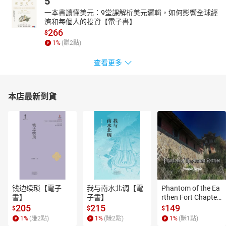
5
與讀者一起發揮創意，用一星預算過五星品質的豐富生活。對她來
說，旅行的意義不只是擴展個人視野，更積極推廣「多背一公斤」
一本書讀懂美元：9堂課解析美元邏輯，如何影響全球經
濟和每個人的投資【電子書】
的觀念，透過旅行順便傳遞家裡閒置卻完好的物品給當地的公益機
266
$
構，對地球村的物資平衡分配盡一份努力，以回報旅行過程中對地
1
%
(賺
2
點)
球所造成的負擔。目前致力於以網路、顧問及巡迴演講分享旅行經
驗與各國文化觀察，鼓勵時間、預算有限的人們無痛圓夢。
查看更多
另著有《一張機票玩6國》、《3萬5輕鬆遊倫敦》、《943窮學生懶
人食譜》、《馬來西亞快樂出走——檳城、馬六甲、布城》、《來去
寺廟住一晚》、《943帶你超值玩遍馬來西亞》。
本店最新到貨
943就是省的超值好康分享團：www.facebook.com/943fans
943的超值省錢旅行祕笈：blog.xuite.net/iq943/ez37
943的省錢懶人食譜：blog.xuite.net/iq943/recipe
钱边续琐【電子
我与南水北调【電
Phantom of the Ea
書】
子書】
rthen Fort Chapter
 4【有聲書】
205
215
149
$
$
$
1
%
(賺
2
點)
1
%
(賺
2
點)
1
%
(賺
1
點)