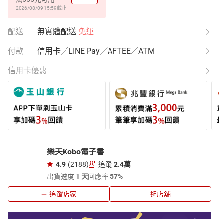
2026/08/09 15:59
截止
配送
無實體配送
免運
付款
信用卡／LINE Pay／AFTEE／ATM
信用卡優惠
樂天Kobo電子書
4.9
(2188)
追蹤
2.4萬
出貨速度
1 天
回應率
57%
追蹤店家
逛店舖