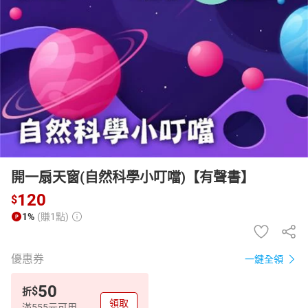
日本購物
電子/紙本書
HOT
開一扇天窗(自然科學小叮噹)【有聲書】
120
$
1%
(賺1點)
優惠券
一鍵全領
50
$
折
領取
滿555元可用