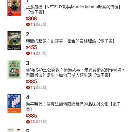
1
13.怎麽區分行星和恆星
14.恆星是靜止不動的嗎
正念殺機【NETFLIX影集Murder Mindfully蓄弒待發】
【電子書】
15.星星在天上會不會相撞
308
$
16.為什麽會有彩虹
1
%
(賺
3
點)
17.為什麽彩虹有7種顏色
18.距離地球最近和最遠的是哪兩顆星
2
19.最大和最小的是哪兩顆星
時間的起源：史蒂芬．霍金的最終理論【電子書】
20.怎樣辨認星星
455
$
21.星星的名字是以什麽來命名的
1
%
(賺
4
點)
22.夏天的濕度大還是冬天的濕度大
3
藝術的40堂公開課：透過故事，走進藝術家創作現場，
看藝術如何誕生、如何形塑人類生活【電子書】
385
$
1
%
(賺
3
點)
4
扁平時代：演算法如何限縮我們的品味與文化【電子
書】
385
$
1
%
(賺
3
點)
5