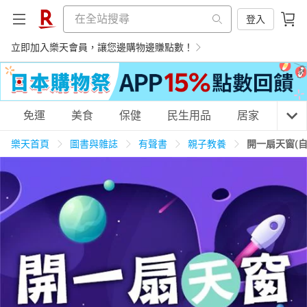
登入
立即加入樂天會員，讓您邊購物邊賺點數！
購物網分類
免運
美食
保健
民生用品
居家
3C
樂天首頁
圖書與雜誌
有聲書
親子教養
開一扇天窗(
天天免運
美食蛋糕
養生保健
民生用品
居家生活
3C家電
運動休閒
親子玩具
女裝
男裝
化妝保養
情趣用品