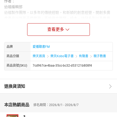
作者：
幼福編輯部
幼福製作團隊，以多年的傳統經驗，和新穎的創意經營，開創多廣
度產品以供孩子們學習，不論是文學類、繪本、幼兒系列以及教具
類……多項產品，站在鼓勵孩子多讀書的立場，開發極具教育性、趣
查看更多
味性書籍，在愉快中學習成長，才是真正掌握孩子美好未來的基
石。
章節：
品牌
愛播聽書FM
01.夏天為何常有雷陣雨
02.晴天也會打雷嗎
商品分類
樂天首頁
樂天Kobo電子書
有聲書
親子教養
03.為什麽總是先閃電後打雷
04.什麽是黑洞
商品貨號(SKU)
7cd967ce-4baa-35cc-bc32-d53121b808f4
05.地球有多大
06.天有多高地有多厚
07.距離太陽最近的行星是什麽星
退換貨須知
08.什麽是彗星
09.彗星的運轉周期是幾年
10.天上的行星有多少顆
本店熱銷商品
排名期間：2026/8/1 - 2026/8/7
11.太陽有多大
12.為什麽星星會一閃一閃