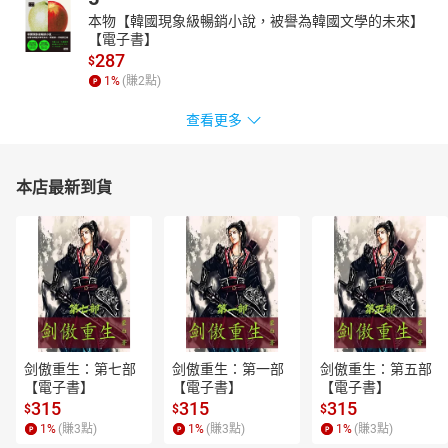
本物【韓國現象級暢銷小說，被譽為韓國文學的未來】
【電子書】
287
$
1
%
(賺
2
點)
查看更多
本店最新到貨
剑傲重生：第七部
剑傲重生：第一部
剑傲重生：第五部
【電子書】
【電子書】
【電子書】
315
315
315
$
$
$
1
%
(賺
3
點)
1
%
(賺
3
點)
1
%
(賺
3
點)